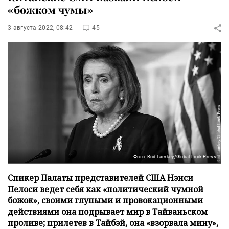
«божком чумы»
3 августа 2022, 08:42
45
Фото: Rod Lamkey/Global Look Press
Спикер Палаты представителей США Нэнси
Пелоси ведет себя как «политический чумной
божок», своими глупыми и провокационными
действиями она подрывает мир в Тайваньском
проливе; прилетев в Тайбэй, она «взорвала мину»,