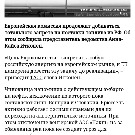
Фото: Stefan Sauer/dpa/Global Look
Press
Европейская комиссия продолжит добиваться
тотального запрета на поставки топлива из РФ. Об
этом сообщила представитель ведомства Анна-
Кайса Итконен.
«Цель Еврокомиссии – запретить любую
российскую энергию на европейском рынке, и ЕК
намерена довести эту задачу до реализации», –
приводит
ТАСС
слова Итконен.
Чиновница напомнила о действующем эмбарго
на нефть, исключение из которого пока
составляют лишь Венгрия и Словакия. Брюссель
активно работает с этими странами для их
перехода на альтернативные источники. При
этом отключение венгерской АЭС «Пакш» из-за
обмеления рек пока не создает угроз для