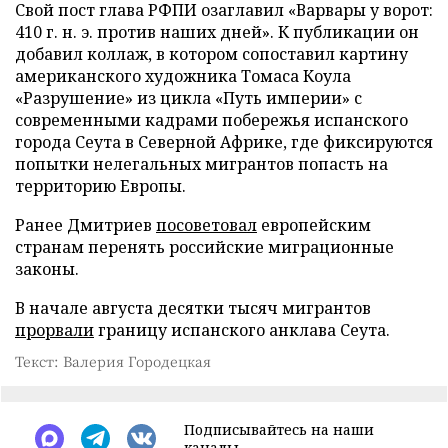
Свой пост глава РФПИ озаглавил «Варвары у ворот:
410 г. н. э. против наших дней». К публикации он
добавил коллаж, в котором сопоставил картину
американского художника Томаса Коула
«Разрушение» из цикла «Путь империи» с
современными кадрами побережья испанского
города Сеута в Северной Африке, где фиксируются
попытки нелегальных мигрантов попасть на
территорию Европы.
Ранее Дмитриев
посоветовал
европейским
странам перенять российские миграционные
законы.
В начале августа десятки тысяч мигрантов
прорвали
границу испанского анклава Сеута.
Текст: Валерия Городецкая
Подписывайтесь на наши
каналы