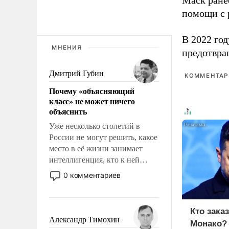
Маск ран
помощи с 
В 2022 го
МНЕНИЯ
предотвра
Дмитрий Губин
КОММЕНТАРИ
Почему «объясняющий
класс» не может ничего
объяснить
Уже несколько столетий в
России не могут решить, какое
место в её жизни занимает
интеллигенция, кто к ней
принадлежит, а кого из неё
0 комментариев
исключили с правом
восстановления и без оного. И
чем она отличается от просто
Кто зака
образованных людей. Иногда
Александр Тимохин
Монако?
казалось, что эти вопросы