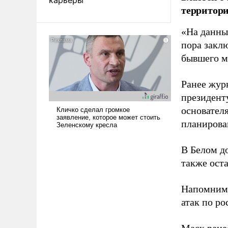
территори
«На данны
пора закл
бывшего м
Ранее жур
президент
основател
планирова
В Белом д
также оста
Напомним
атак по ро