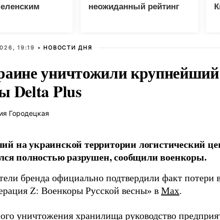
Зеленским
неожиданный рейтинг
К
в
026, 19:19 •
НОВОСТИ ДНЯ
раине уничтожили крупнейший 
 Delta Plus
ия Городецкая
й на украинской территории логистический це
ался полностью разрушен, сообщили военкоры.
тели бренда официально подтвердили факт потери в
ерация Z: Военкоры Русской весны» в
Max
.
ного уничтожения хранилища руководство предприя