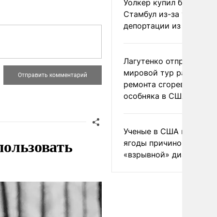
Уолкер купил билет в
Стамбул из-за угрозы
депортации из России
Лагутенко отправился в
мировой тур ради
ремонта сгоревшего
особняка в США
Ученые в США назвали 
пользовать
ягоды причиной
«взрывной» диареи