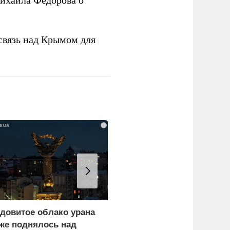
ихаила Федорова о
связь над Крымом для
i
довитое облако урана
В России назвали
же поднялось над
законную цель наших