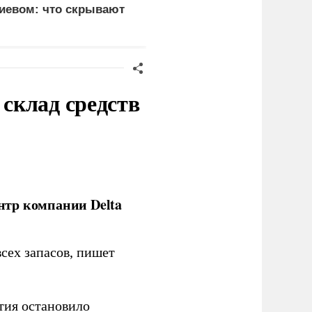
иевом: что скрывают
ВС на территории
ласти
Германии
склад средств
нтр компании Delta
сех запасов, пишет
тия остановило