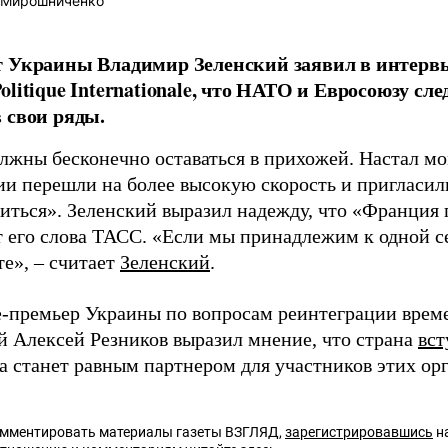
 Мирошниченко
т Украины Владимир Зеленский заявил в интерв
olitique Internationale, что НАТО и Евросоюзу сл
 свои ряды.
лжны бесконечно оставаться в прихожей. Настал мо
ии перешли на более высокую скорость и пригласил
иться». Зеленский выразил надежду, что «Франция 
т его слова ТАСС. «Если мы принадлежим к одной с
те», – считает
Зеленский
.
е-премьер Украины по вопросам реинтеграции вре
й Алексей Резников выразил мнение, что страна
вст
да станет равным партнером для участников этих ор
омментировать материалы газеты ВЗГЛЯД,
зарегистрировавшись
на