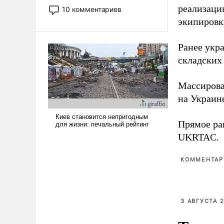
постепенно вытесняя и
реализаци
10 комментариев
отменяя традиционное
экипировк
требование к человеку – быть
мужественным и твердым под
Ранее ук
ударами судьбы, брать на себя
складских
ответственность, помогать
слабым, идти вперед и
адаптироваться.
Массиров
на Украин
Прямое ра
UKRTAC.
КОММЕНТАРИ
3 АВГУСТА 2