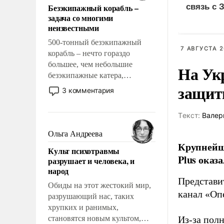
Безэкипажный корабль –
связь с 
решены раз и навсегда, но –
задача со многими
нет, не решены.
неизвестными
500-тонный безэкипажный
7 АВГУСТА 2
корабль – нечто гораздо
большее, чем небольшие
На Ук
безэкипажные катера,
защиты
применение которых уже
3 комментария
стало обыденностью. Задача по
созданию такого корабля очень
Tекст:
Валер
сложна и амбициозна. Однако
и ее реализация радикально
Ольга Андреева
поднимет наши боевые
Крупнейши
Культ психотравмы
возможности.
Plus оказ
разрушает и человека, и
народ
Представи
Обиды на этот жестокий мир,
канал «Оп
разрушающий нас, таких
хрупких и ранимых,
становятся новым культом,
Из-за пол