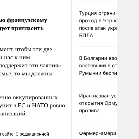
Турция ограничила
ью французскому
проход в Черное море
едует пригласить
после атак украинских
БПЛА
мент, чтобы эти две
и нас к ним
В Болгарии взорвался
поддержит эти чаяния»,
влетевший в страну из
емье, то мы должны
Румынии беспилотник
Иран назвал условие
менно оккупированных
открытия Ормузского
упит
в ЕС и НАТО ровно
пролива
ганизаций.
Фермер-американец
 сайте. О редакционной