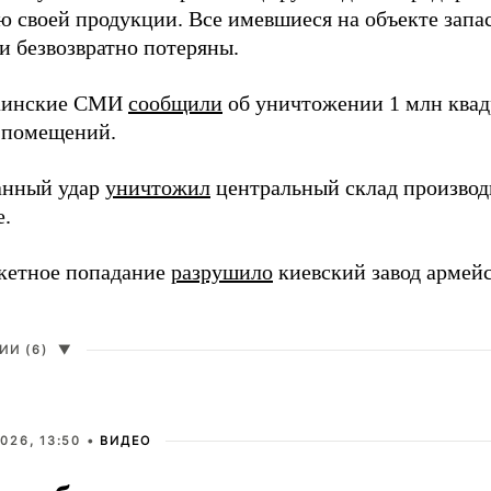
ю своей продукции. Все имевшиеся на объекте запа
и безвозвратно потеряны.
раинские СМИ
сообщили
об уничтожении 1 млн квад
 помещений.
анный удар
уничтожил
центральный склад производи
е.
кетное попадание
разрушило
киевский завод армей
И (6)
▼
026, 13:50 •
ВИДЕО