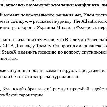
и, опасаясь возможной эскалации конфликта, пиш
й момент положительного решения нет, Илон постоя
ючать сделку», – рассказал журналу
The Atlantic
исто
инистра обороны Украины Михаила Федорова, пер
налисты издания отмечали, что Владимир Зеленски
у США Дональду Трампу. Он просил американского
я SpaceX изменить позицию по вопросу спутниковой
ния атак.
оме ситуацию пока не комментируют. Представите
вили без ответа запросы журналистов.
, Зеленский
обратился
к Трампу с просьбой задейств
ссийской территории.