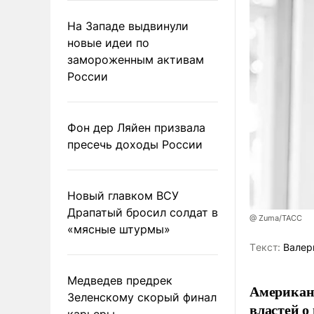
На Западе выдвинули
новые идеи по
замороженным активам
России
Фон дер Ляйен призвала
пресечь доходы России
Новый главком ВСУ
Драпатый бросил солдат в
@ Zuma/ТАСС
«мясные штурмы»
Tекст:
Валер
Медведев предрек
Американ
Зеленскому скорый финал
властей о
карьеры