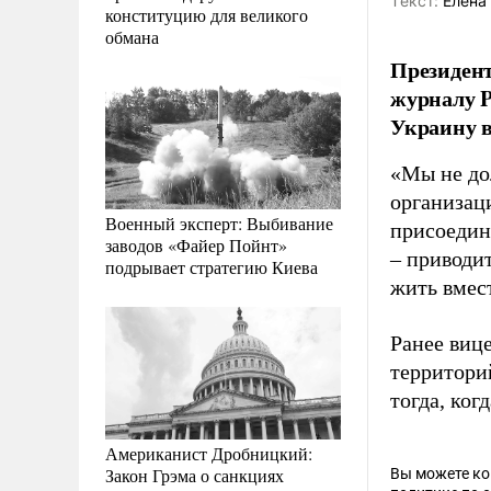
Tекст:
Елена
конституцию для великого
обмана
Президен
журналу P
Украину в
«Мы не до
организац
Военный эксперт: Выбивание
присоедин
заводов «Файер Пойнт»
– приводи
подрывает стратегию Киева
жить вмес
Ранее виц
территори
тогда, ког
Американист Дробницкий:
Закон Грэма о санкциях
Вы можете к