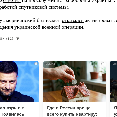
ее
ответил
на просьбу министра обороны Украины М
работой спутниковой системы.
ду американский бизнесмен
отказался
активировать 
щения украинской военной операции.
И (32)
▼
i
i
зал взрыв в
Где в России проще
Я
 Появилась
всего купить квартиру:
у