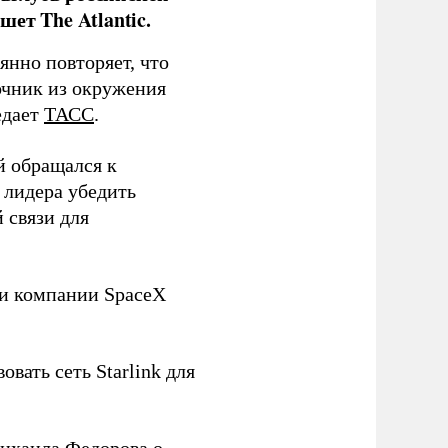
ет The Atlantic.
нно повторяет, что
чник из окружения
едает
ТАСС
.
й обращался к
 лидера убедить
 связи для
ли компании SpaceX
овать сеть Starlink для