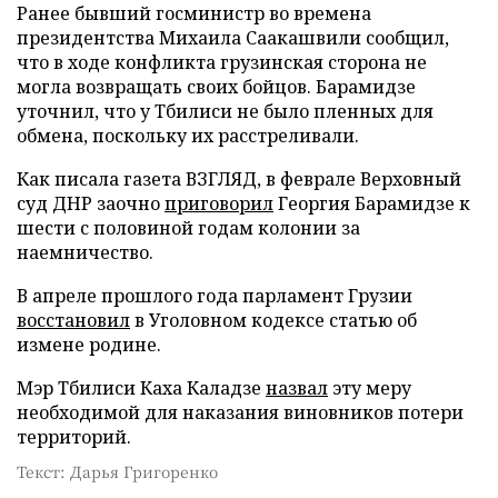
Ранее бывший госминистр во времена
президентства Михаила Саакашвили сообщил,
что в ходе конфликта грузинская сторона не
могла возвращать своих бойцов. Барамидзе
уточнил, что у Тбилиси не было пленных для
обмена, поскольку их расстреливали.
Как писала газета ВЗГЛЯД, в феврале Верховный
суд ДНР заочно
приговорил
Георгия Барамидзе к
шести с половиной годам колонии за
наемничество.
В апреле прошлого года парламент Грузии
восстановил
в Уголовном кодексе статью об
измене родине.
Мэр Тбилиси Каха Каладзе
назвал
эту меру
необходимой для наказания виновников потери
территорий.
Текст: Дарья Григоренко