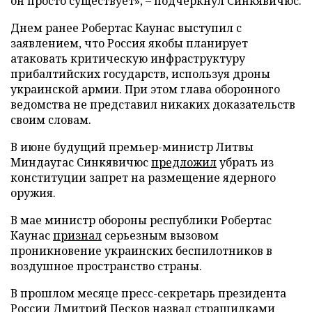
он просто существует», – подчеркнул Синкявичюс.
Днем ранее Робертас Каунас выступил с
заявлением, что Россия якобы планирует
атаковать критическую инфраструктуру
прибалтийских государств, используя дроны
украинской армии. При этом глава оборонного
ведомства не представил никаких доказательств
своим словам.
В июне будущий премьер-министр Литвы
Миндаугас Синкявичюс
предложил
убрать из
конституции запрет на размещение ядерного
оружия.
В мае министр обороны республики Робертас
Каунас
признал
серьезным вызовом
проникновение украинских беспилотников в
воздушное пространство страны.
В прошлом месяце пресс-секретарь президента
России Дмитрий Песков
назвал
страшилками