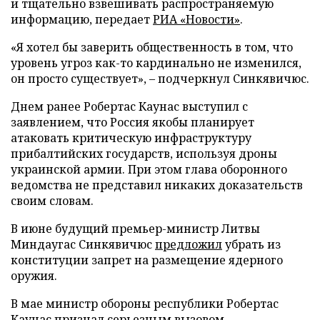
и тщательно взвешивать распространяемую
информацию, передает
РИА «Новости»
.
«Я хотел бы заверить общественность в том, что
уровень угроз как-то кардинально не изменился,
он просто существует», – подчеркнул Синкявичюс.
Днем ранее Робертас Каунас выступил с
заявлением, что Россия якобы планирует
атаковать критическую инфраструктуру
прибалтийских государств, используя дроны
украинской армии. При этом глава оборонного
ведомства не представил никаких доказательств
своим словам.
В июне будущий премьер-министр Литвы
Миндаугас Синкявичюс
предложил
убрать из
конституции запрет на размещение ядерного
оружия.
В мае министр обороны республики Робертас
Каунас
признал
серьезным вызовом