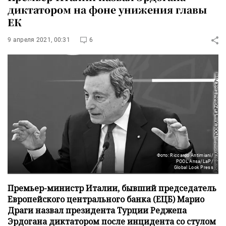
диктатором на фоне унижения главы
ЕК
9 апреля 2021, 00:31
6
Фото: Riccardo Antimiani/
POOL Ansa/LaP/
Global Look Press
Премьер-министр Италии, бывший председатель
Европейского центрального банка (ЕЦБ) Марио
Драги назвал президента Турции Реджепа
Эрдогана диктатором после инцидента со стулом