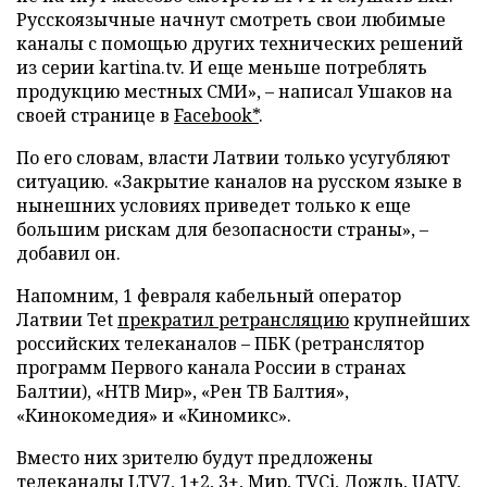
Русскоязычные начнут смотреть свои любимые
каналы с помощью других технических решений
из серии kartina.tv. И еще меньше потреблять
продукцию местных СМИ», – написал Ушаков на
своей странице в
Facebook*
.
По его словам, власти Латвии только усугубляют
ситуацию. «Закрытие каналов на русском языке в
нынешних условиях приведет только к еще
большим рискам для безопасности страны», –
добавил он.
Напомним, 1 февраля кабельный оператор
Латвии Tet
прекратил ретрансляцию
крупнейших
российских телеканалов – ПБК (ретранслятор
программ Первого канала России в странах
Балтии), «НТВ Мир», «Рен ТВ Балтия»,
«Кинокомедия» и «Киномикс».
Вместо них зрителю будут предложены
телеканалы LTV7, 1+2, 3+, Мир, TVCi, Дождь, UATV,