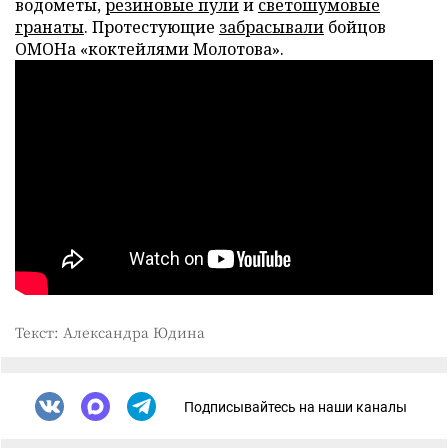
водометы,
резиновые пули
и
светошумовые
гранаты
. Протестующие
забрасывали
бойцов
ОМОНа «коктейлями Молотова».
Текст: Александра Юдина
Подписывайтесь на наши каналы