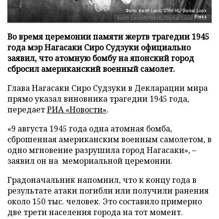
Фото: Keith Levit/STRKHL/Global Look
Press
Во время церемонии памяти жертв трагедии 1945
года мэр Нагасаки Сиро Судзуки официально
заявил, что атомную бомбу на японский город
сбросил американский военный самолет.
Глава Нагасаки Сиро Судзуки в Декларации мира
прямо указал виновника трагедии 1945 года,
передает
РИА «Новости»
.
«9 августа 1945 года одна атомная бомба,
сброшенная американским военным самолетом, в
одно мгновение разрушила город Нагасаки», –
заявил он на мемориальной церемонии.
Градоначальник напомнил, что к концу года в
результате атаки погибли или получили ранения
около 150 тыс. человек. Это составило примерно
две трети населения города на тот момент.