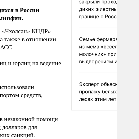
закрыли проходы для
ихся в России
диких животных на
границе с Россией
 минфин.
и «Чхолсан» КНДР»
 а также в отношении
Семье фермера Уолкер
из мема «веселый
ТАСС
.
молочник» пригрозили
выдворением из Росси
иц и юрлиц на ведение
Эксперт объяснил
использовали
пропажу белых грибов 
портом средств,
лесах этим летом
 в незаконной помощи
д долларов для
ких санкций.