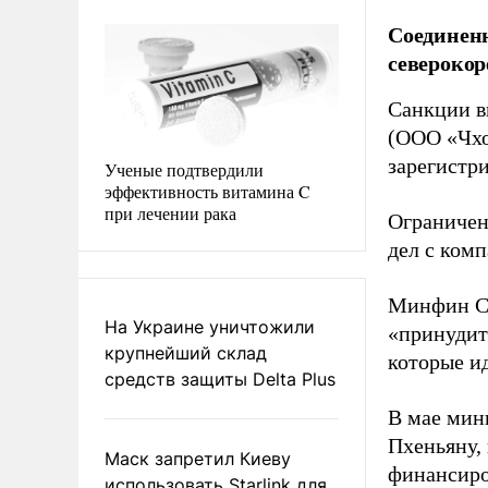
Соединен
северокор
Санкции в
(ООО «Чхо
зарегистр
Ученые подтвердили
эффективность витамина C
при лечении рака
Ограничен
дел с комп
Минфин СШ
На Украине уничтожили
«принудите
крупнейший склад
которые и
средств защиты Delta Plus
В мае ми
Пхеньяну, 
Маск запретил Киеву
финансиро
использовать Starlink для