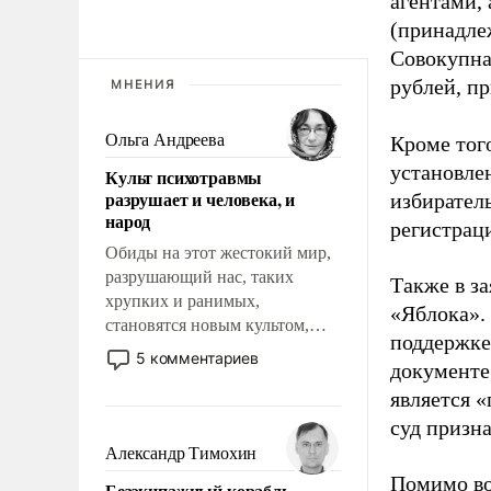
агентами,
(принадле
Совокупная
рублей, пр
МНЕНИЯ
Ольга Андреева
Кроме тог
установле
Культ психотравмы
разрушает и человека, и
избиратель
народ
регистрац
Обиды на этот жестокий мир,
разрушающий нас, таких
Также в з
хрупких и ранимых,
«Яблока».
становятся новым культом,
поддержке
постепенно вытесняя и
5 комментариев
документе
отменяя традиционное
является 
требование к человеку – быть
мужественным и твердым под
суд призн
ударами судьбы, брать на себя
Александр Тимохин
ответственность, помогать
Помимо во
Безэкипажный корабль –