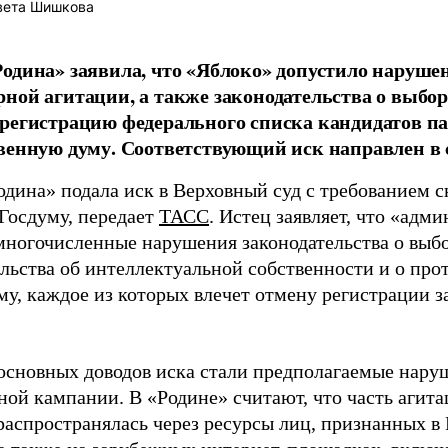
вета Шишкова
одина» заявила, что «Яблоко» допустило наруше
ной агитации, а также законодательства о выбор
регистрацию федерального списка кандидатов па
венную думу. Соответствующий иск направлен в с
одина» подала иск в Верховный суд с требованием с
 Госдуму, передает
ТАСС
. Истец заявляет, что «адм
многочисленные нарушения законодательства о выбор
ельства об интеллектуальной собственности и о про
му, каждое из которых влечет отмену регистрации 
основных доводов иска стали предполагаемые нару
ной кампании. В «Родине» считают, что часть агит
распространялась через ресурсы лиц, признанных 