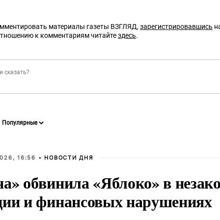
омментировать материалы газеты ВЗГЛЯД,
зарегистрировавшись
на
отношению к комментариям читайте
здесь
.
026, 16:56 •
НОВОСТИ ДНЯ
на» обвинила «Яблоко» в незак
ции и финансовых нарушениях