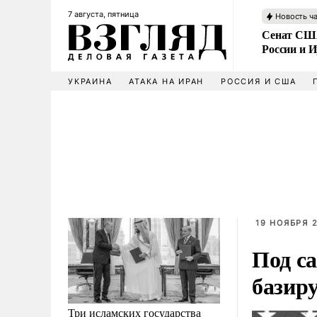
7 августа, пятница
Новость ч
Сенат США
России и 
УКРАИНА
АТАКА НА ИРАН
РОССИЯ И США
19 НОЯБРЯ 2
Под с
базир
Три исламских государства