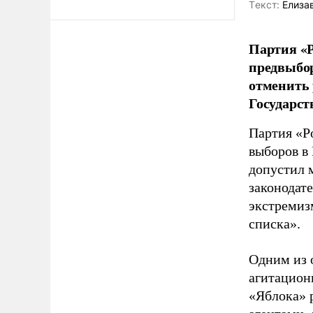
Tекст:
Елиза
Партия «Р
предвыбор
отменить 
Государст
Партия «Р
выборов в
допустил 
законодат
экстремиз
списка».
Одним из 
агитацион
«Яблока» 