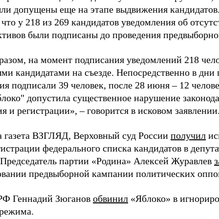
ыли допущены еще на этапе выдвижения кандидатов. 
 что у 218 из 269 кандидатов уведомления об отсу
активов были подписаны до проведения предвыборног
разом, на момент подписания уведомлений 218 чело
ми кандидатами на съезде. Непосредственно в дни 
я подписали 39 человек, после 28 июня – 12 челов
блоко" допустила существенное нарушение законода
 и регистрации», – говорится в исковом заявлении
а газета ВЗГЛЯД, Верховный суд России
получил
ис
гистрации федерального списка кандидатов в депут
 Председатель партии «Родина» Алексей Журавлев
з
вании предвыборной кампании политических оппо
РФ Геннадий Зюганов
обвинил
«Яблоко» в игнорир
 режима.