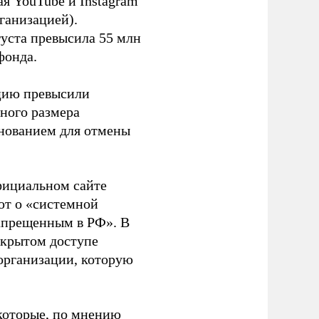
я YouTube и Instagram
ганизацией).
густа превысила 55 млн
фонда.
ацию превысили
ного размера
основанием для отмены
фициальном сайте
ют о «системной
апрещенным в РФ». В
ткрытом доступе
организации, которую
которые, по мнению