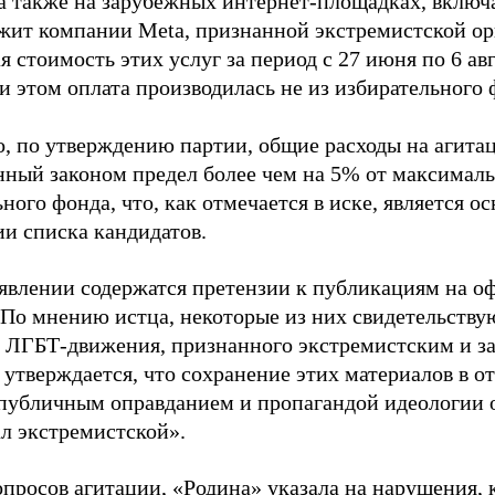
 а также на зарубежных интернет-площадках, включа
жит компании Meta, признанной экстремистской ор
 стоимость этих услуг за период с 27 июня по 6 ав
и этом оплата производилась не из избирательного 
о, по утверждению партии, общие расходы на агит
нный законом предел более чем на 5% от максималь
ного фонда, что, как отмечается в иске, является 
ии списка кандидатов.
аявлении содержатся претензии к публикациям на о
 По мнению истца, некоторые из них свидетельству
 ЛГБТ-движения, признанного экстремистским и з
 утверждается, что сохранение этих материалов в о
«публичным оправданием и пропагандой идеологии 
ал экстремистской».
просов агитации, «Родина» указала на нарушения, 