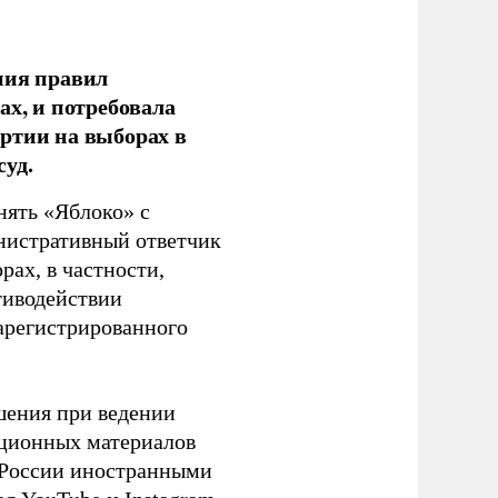
ния правил
ах, и потребовала
ртии на выборах в
уд.
нять «Яблоко» с
инистративный ответчик
ах, в частности,
тиводействии
зарегистрированного
шения при ведении
ационных материалов
в России иностранными