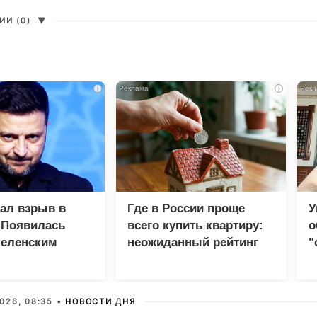
И (0)
▼
i
i
зал взрыв в
Где в России проще
У
 Появилась
всего купить квартиру:
о
Зеленским
неожиданный рейтинг
"
с
026, 08:35 •
НОВОСТИ ДНЯ