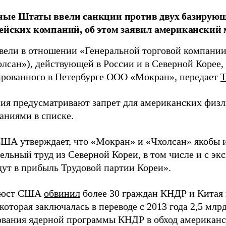
ные Штаты ввели санкции против двух базирующ
ейских компаний, об этом заявил американский
вели в отношении «Генеральной торговой компани
лсан»), действующей в России и в Северной Корее,
ированного в Петербурге ООО «Мокран», передает
ия предусматривают запрет для американских физл
аниями в списке.
А утверждает, что «Мокран» и «Чхолсан» якобы 
льный труд из Северной Кореи, в том числе и с экс
дут в прибыль Трудовой партии Кореи».
нюст США
обвинил
более 30 граждан КНДР и Китая
которая заключалась в переводе с 2013 года 2,5 млр
вания ядерной программы КНДР в обход американс