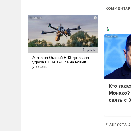
Ираном опустошила
КОММЕНТАРИ
американские арсеналы.
Сложившаяся ситуация
означает многолетний период
уязвимости США, например,
перед Китаем.
Кто зака
Монако?
связь с 
7 АВГУСТА 2