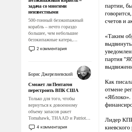
слабым, идти вперед и
задача со многими
партии, б
адаптироваться.
неизвестными
говорится,
500-тонный безэкипажный
счетов и 
корабль – нечто гораздо
большее, чем небольшие
«Таким об
безэкипажные катера,
выдвинуты
применение которых уже
2 комментария
уведомлени
стало обыденностью. Задача по
партия "Я
созданию такого корабля очень
сложна и амбициозна. Однако
выдвижения
и ее реализация радикально
Борис Джерелиевский
поднимет наши боевые
Как писал
Сможет ли Пентагон
возможности.
отмене ре
перестроить ВПК США
«Яблоко».
Только для того, чтобы
финансиро
вернуться к довоенному
объему запасов ракет
Tomahawk, THAAD и Patriot
Лидер КП
США потребуется более трех
киевского
4 комментария
лет. Даже небольшая война с