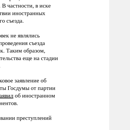
В частности, в иске
тствии иностранных
о съезда.
век не являлись
проведения съезда
ек. Таким образом,
тельства еще на стадии
.
ковое заявление об
аты Госдумы от партии
аявил
об иностранном
нентов.
овании преступлений