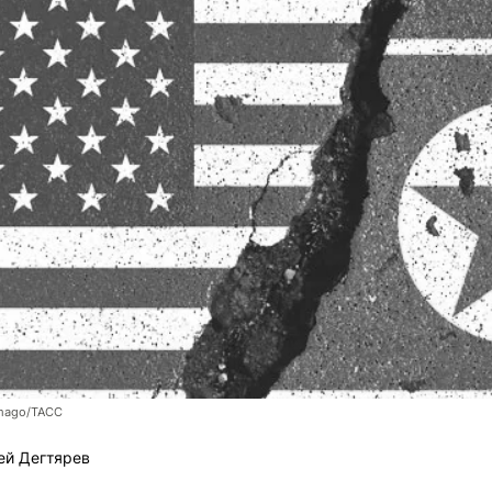
Imago/ТАСС
ей Дегтярев