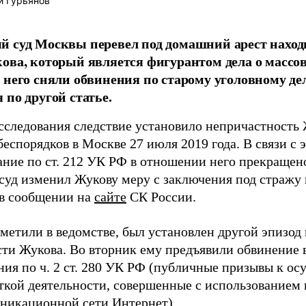
й Гурьянов
й суд Москвы перевел под домашний арест нахо
ова, который является фигурантом дела о массо
 него сняли обвинения по старому уголовному де
 по другой статье.
асследования следствие установило непричастность
еспорядков в Москве 27 июля 2019 года. В связи с 
ание по ст. 212 УК РФ в отношении него прекращено
 суд изменил Жукову меру с заключения под стражу 
 в сообщении на
сайте
СК России.
тметили в ведомстве, был установлен другой эпизод
сти Жукова. Во вторник ему предъявили обвинение 
ния по ч. 2 ст. 280 УК РФ (публичные призывы к о
ткой деятельности, совершенные с использование
никационной сети Интернет).