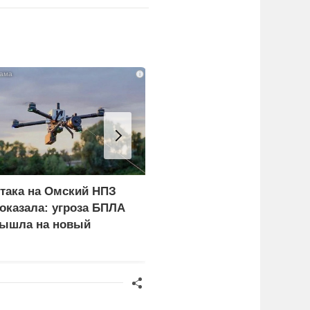
i
така на Омский НПЗ
В окружении Зеленског
оказала: угроза БПЛА
начали готовиться к
ышла на новый
неожиданному
ровень
сценарию