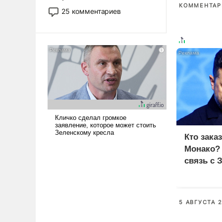
КОММЕНТАРИ
то это уже стараются не
25 комментариев
использовать – так же, как
«бабка», «дед», – хотя бы в
образованной среде, потому
что оно уже несет негативные
коннотации.
Кто зака
Монако?
связь с 
5 АВГУСТА 2