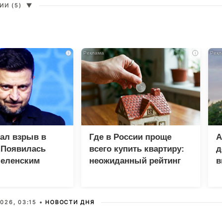
И (5)
▼
i
i
зал взрыв в
Где в России проще
А
 Появилась
всего купить квартиру:
д
Зеленским
неожиданный рейтинг
в
у
026, 03:15 •
НОВОСТИ ДНЯ