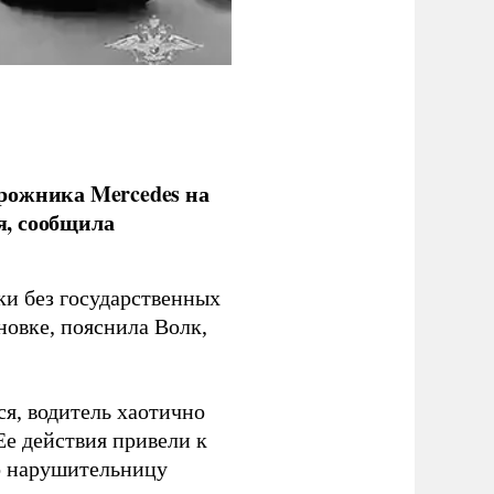
рожника Mercedes на
я, сообщила
ки без государственных
новке, пояснила Волк,
я, водитель хаотично
Ее действия привели к
о нарушительницу