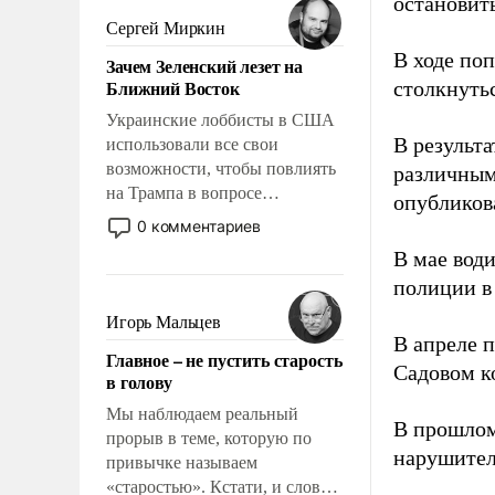
остановить
псевдонаучной фантастики,
Сергей Миркин
стало всерьез обсуждаемой
В ходе по
Зачем Зеленский лезет на
идеей.
Ближний Восток
столкнуть
Украинские лоббисты в США
В результ
использовали все свои
возможности, чтобы повлиять
различным
на Трампа в вопросе
опубликов
предоставления вооружений
0 комментариев
своим нанимателям. Вероятно,
В мае вод
кому-то из тех, кто
полиции в
консультирует Киев, пришла в
голову мысль: хорошо бы
Игорь Мальцев
продемонстрировать, что
В апреле 
Главное – не пустить старость
Украина вступила в
Садовом к
в голову
вооруженное противостояние
с Ираном.
Мы наблюдаем реальный
В прошлом
прорыв в теме, которую по
нарушител
привычке называем
«старостью». Кстати, и слово-