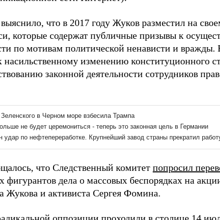
выяснило, что в 2017 году Жуков разместил на сво
си, которые содержат публичные призывы к осущес
сти по мотивам политической ненависти и вражды. 
к насильственному изменению конституционного ст
ствованию законной деятельности сотрудников пра
бщалось, что Следственный комитет
попросил перев
х фигурантов дела о массовых беспорядках на акци
 Жукова и активиста Сергея Фомина.
адикальной оппозиции проходили в столице 14 июля