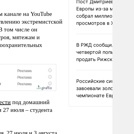
Пост Дмитриева о гибе
Европы из-за мигранто
ем канале на YouTube
собрал миллион
твлению экстремистской
просмотров в X
В том числе он
роя, мятежам и
воохранительных
В РЖД сообщили о
четвертой попытке
продать Рижский вокза
Российские синхронис
завоевали золото на
чемпионате Европы
ести
под домашний
и 27 июля – студента
, 27 июля и 3 августа.