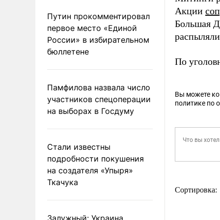
Акции
со
Путин прокомментировал
Большая Д
первое место «Единой
распыляли 
России» в избирательном
бюллетене
По уголов
Памфилова назвала число
Вы можете к
участников спецоперации
политике по 
на выборах в Госдуму
Стали известны
подробности покушения
на создателя «Упыря»
Ткачука
Сортировка:
Залужный: Украина