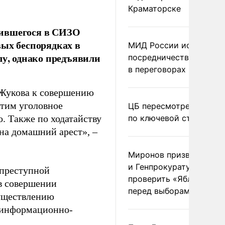
Краматорске
дившегося в СИЗО
вых беспорядках в
МИД России исключил
лу, однако предъявили
посредничество Герма
в переговорах по Украи
 Жукова к совершению
этим уголовное
ЦБ пересмотрел прогно
. Также по ходатайству
по ключевой ставке
на домашний арест», –
Миронов призвал Миню
и Генпрокуратуру
 преступной
проверить «Яблоко»
в совершении
перед выборами
существлению
м информационно-