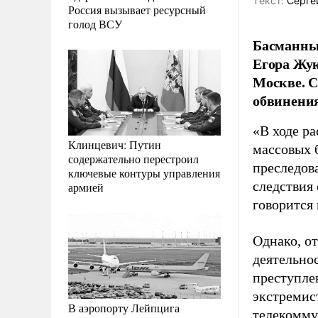
Tекст:
Серге
Россия вызывает ресурсный
голод ВСУ
Басманны
Егора Жук
Москве. С
обвинения
«В ходе р
Клинцевич: Путин
массовых б
содержательно перестроил
преследов
ключевые контуры управления
следствия
армией
говорится
Однако, о
деятельно
преступле
экстремис
В аэропорту Лейпцига
телекомму