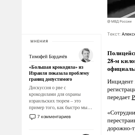
@ МВД России
Tекст:
Алекс
МНЕНИЯ
Полицейск
Тимофей Бордачёв
28-м кило
«Большая крокодила» из
официаль
Израиля показала проблему
границ допустимого
Инцидент 
Дискуссия о рве с
регистрац
крокодилами для охраны
передает
Р
израильских тюрем – это
пример того, как быстро мы
«Сотрудни
двигаемся по пути
7 комментариев
перестраив
революционных изменений.
То, что несколько лет назад
дорожно-т
было образом для