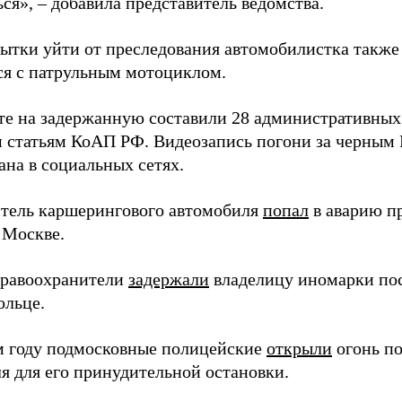
ся», – добавила представитель ведомства.
пытки уйти от преследования автомобилистка также
ся с патрульным мотоциклом.
ате на задержанную составили 28 административных
 статьям КоАП РФ. Видеозапись погони за черным 
ана в социальных сетях.
итель каршерингового автомобиля
попал
в аварию п
 Москве.
правоохранители
задержали
владелицу иномарки пос
ольце.
 году подмосковные полицейские
открыли
огонь п
я для его принудительной остановки.