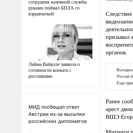
сотрудник наземной службы
руками поймал БПЛА со
взрывчаткой
Следствие 
видеозапи
деятельно
призывал 
воспрепят
органов.
Лайма Вайкуле заявила о
готовности воевать с
россиянами
Ранее соо
МИД пообещал ответ
арест двои
Австрии из-за высылки
ВШЭ Егора
российских дипломатов
Митинги р