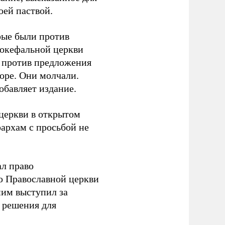
оей паствой.
орые были против
токефальной церкви
л против предложения
оре. Они молчали.
обавляет издание.
церкви в открытом
архам с просьбой не
ал право
ю Православной церкви
им выступил за
 решения для