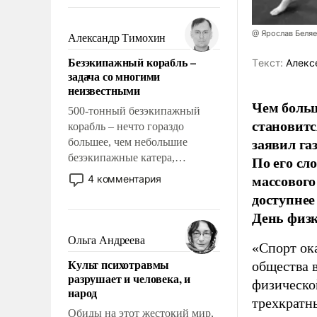
восстановления и без оного. И
чем она отличается от просто
образованных людей. Иногда
@ Ярослав Беля
Александр Тимохин
казалось, что эти вопросы
Безэкипажный корабль –
Tекст:
Алекс
решены раз и навсегда, но –
задача со многими
нет, не решены.
неизвестными
Чем больш
500-тонный безэкипажный
становитс
корабль – нечто гораздо
заявил г
большее, чем небольшие
безэкипажные катера,
По его сл
применение которых уже
массового
4 комментария
стало обыденностью. Задача по
доступнее
созданию такого корабля очень
День физ
сложна и амбициозна. Однако
и ее реализация радикально
Ольга Андреева
«Спорт ока
поднимет наши боевые
Культ психотравмы
общества 
возможности.
разрушает и человека, и
физическо
народ
трехкратн
Обиды на этот жестокий мир,