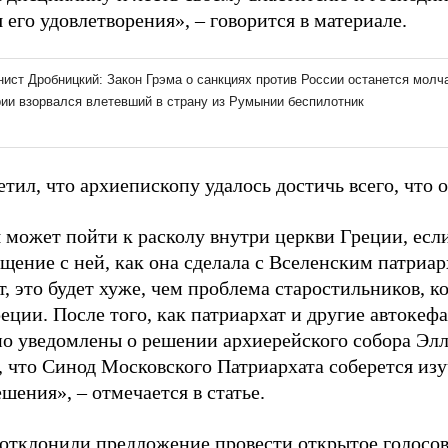
его удовлетворения», – говорится в материале.
тил, что архиепископу удалось достичь всего, что о
 может пойти к расколу внутри церкви Греции, есл
щение с ней, как она сделала с Вселенским патриар
, это будет хуже, чем проблема старостильников, ко
еции. После того, как патриархат и другие автокеф
о уведомлены о решении архиерейского собора Элл
, что Синод Московского Патриархата соберется из
шения», – отмечается в статье.
 отклонили предложение провести открытое голосов