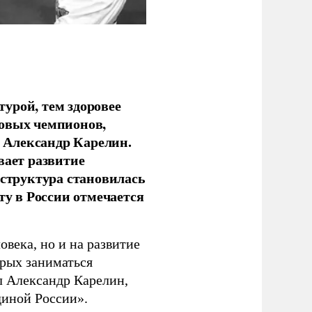
урой, тем здоровее
новых чемпионов,
 Александр Карелин.
вает развитие
аструктура становилась
ту в России отмечается
овека, но и на развитие
орых заниматься
л Александр Карелин,
диной России».