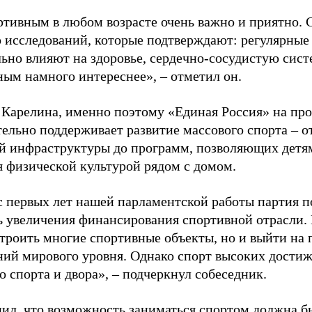
ртивным в любом возрасте очень важно и приятно. 
 исследований, которые подтверждают: регулярные
ьно влияют на здоровье, сердечно-сосудистую сист
ным намного интереснее», – отметил он.
 Карелина, именно поэтому «Единая Россия» на пр
ельно поддерживает развитие массового спорта – о
й инфраструктуры до программ, позволяющих детя
я физической культурой рядом с домом.
с первых лет нашей парламентской работы партия п
ь увеличения финансирования спортивной отрасли. 
строить многие спортивные объекты, но и выйти на 
ний мирового уровня. Однако спорт высоких достиж
о спорта и двора», – подчеркнул собеседник.
ил, что возможность заниматься спортом должна б