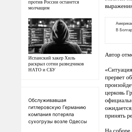
против России останется
выражения 
молчащим
Автор отме
Испанский хакер Хиль
раскрыл сотни разведчиков
НАТО и СБУ
«Ситуация
прервет об
произойдет
церковь Гр
официальн
Обслуживавшая
гитлеровскую Германию
ожидается
компания потеряла
принять ре
сухогрузы возле Одессы
На соборе