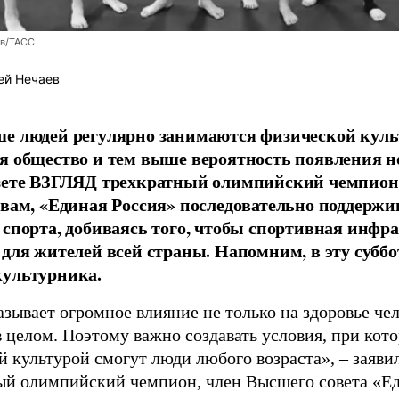
ев/ТАСС
ей Нечаев
е людей регулярно занимаются физической культ
я общество и тем выше вероятность появления 
азете ВЗГЛЯД трехкратный олимпийский чемпион
овам, «Единая Россия» последовательно поддержи
 спорта, добиваясь того, чтобы спортивная инфр
 для жителей всей страны. Напомним, в эту суббо
культурника.
зывает огромное влияние не только на здоровье чел
в целом. Поэтому важно создавать условия, при кот
й культурой смогут люди любого возраста», – заяви
ый олимпийский чемпион, член Высшего совета «Е