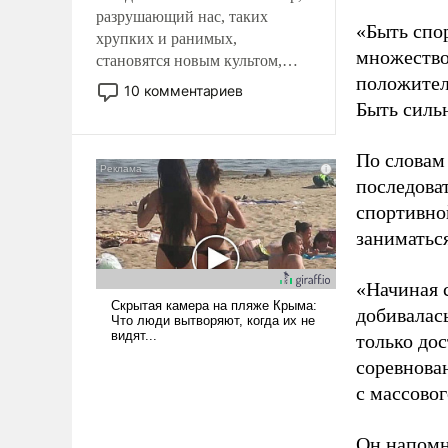
разрушающий нас, таких
«Быть спо
хрупких и ранимых,
множество
становятся новым культом,
положител
постепенно вытесняя и
10 комментариев
отменяя традиционное
Быть силь
требование к человеку – быть
мужественным и твердым под
По словам
ударами судьбы, брать на себя
последоват
ответственность, помогать
спортивно
слабым, идти вперед и
заниматьс
адаптироваться.
«Начиная 
добивалас
только до
соревнова
с массовог
Он напомн