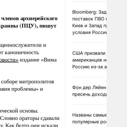
Bloomberg: Задержка
 членов архиерейского
поставок ПВО вынудит
Украины (ПЦУ), пишут
Киев и Запад принять
условия России
ященнослужители и
ют каноничность
США призвали
овости»
издание «Вима
американцев не посеща
Россию из-за атак ВСУ
 соборе митрополитов
Фон дер Ляйен призвал
авия проблемы» и
пресечь доходы России
ической основы.
Названы самые
 Словно ораторы сдавали
популярные российски
у. Как будто они искали