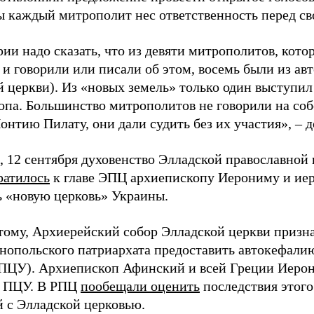
бы каждый митрополит нес ответственность перед св
ии надо сказать, что из девяти митрополитов, кот
 и говорили или писали об этом, восемь были из ав
й церкви). Из «новых земель» только один выступи
опа. Большинство митрополитов не говорили на соб
нтию Пилату, они дали судить без их участия», – д
 12 сентября духовенство Элладской православной 
ратилось
к главе ЭПЦ архиепископу Иерониму и иер
ь «новую церковь» Украины.
тому, Архиерейский собор Элладской церкви призн
нопольского патриархата предоставить автокефали
ПЦУ). Архиепископ Афинский и всей Греции Иерон
е ПЦУ. В РПЦ
пообещали оценить
последствия этого
 с Элладской церковью.