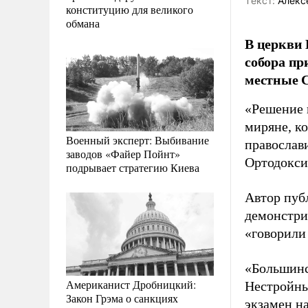
Tекст:
Алекс
конституцию для великого
обмана
В церкви 
собора п
местные 
«Решение 
миряне, к
Военный эксперт: Выбивание
православ
заводов «Файер Пойнт»
Ортодокси
подрывает стратегию Киева
Автор пуб
демонстри
«говорили
«Большинс
Американист Дробницкий:
Нестройны
Закон Грэма о санкциях
экзамен на