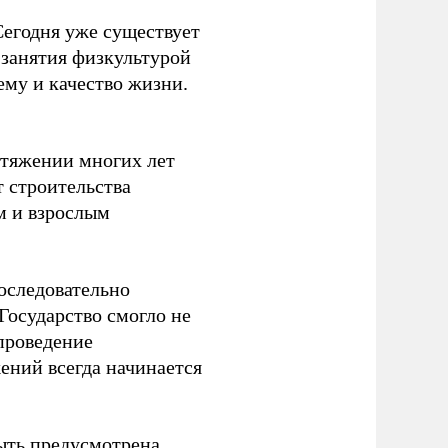
Сегодня уже существует
 занятия физкультурой
ему и качество жизни.
отяжении многих лет
т строительства
м и взрослым
оследовательно
Государство смогло не
проведение
ений всегда начинается
ыть предусмотрена