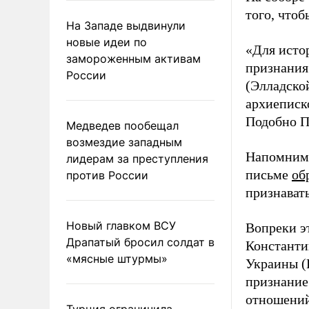
того, что
На Западе выдвинули
новые идеи по
«Для истор
замороженным активам
признания
России
(Элладско
архиеписк
Подобно По
Медведев пообещал
возмездие западным
Напомним,
лидерам за преступления
письме
об
против России
признават
Новый главком ВСУ
Вопреки э
Драпатый бросил солдат в
Константи
«мясные штурмы»
Украины (
признани
отношений
Турция ограничила