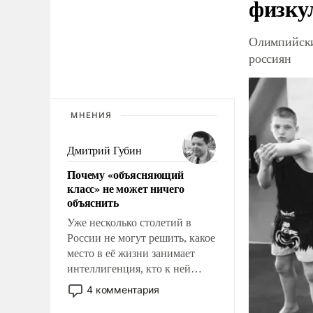
физку
Олимпийски
россиян
МНЕНИЯ
Дмитрий Губин
Почему «объясняющий
класс» не может ничего
объяснить
Уже несколько столетий в
России не могут решить, какое
место в её жизни занимает
интеллигенция, кто к ней
принадлежит, а кого из неё
4 комментария
исключили с правом