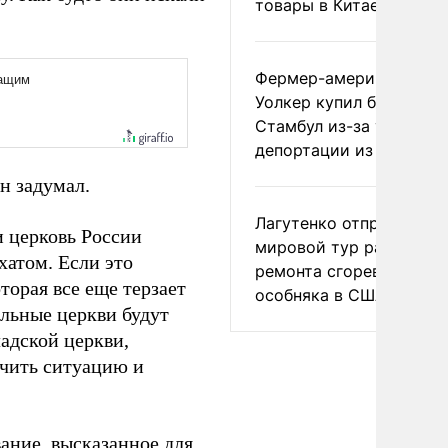
товары в Китае
Фермер-американец
Уолкер купил билет в
Стамбул из-за угрозы
депортации из России
н задумал.
Лагутенко отправился в
и церковь России
мировой тур ради
хатом. Если это
ремонта сгоревшего
торая все еще терзает
особняка в США
альные церкви будут
адской церкви,
учить ситуацию и
ание, высказанное для