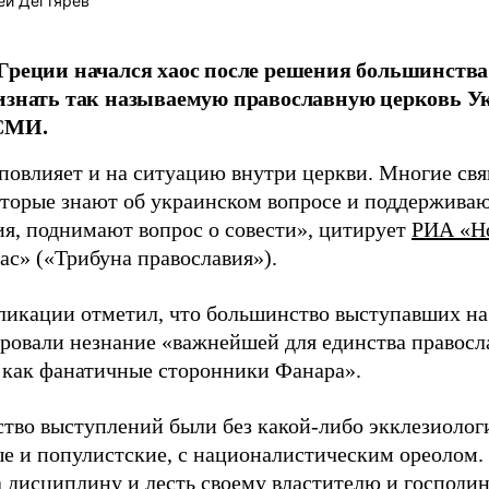
ей Дегтярев
Греции начался хаос после решения большинства
ризнать так называемую православную церковь 
СМИ.
повлияет и на ситуацию внутри церкви. Многие св
оторые знают об украинском вопросе и поддержива
ия, поднимают вопрос о совести», цитирует
РИА «Н
ас» («Трибуна православия»).
ликации отметил, что большинство выступавших на
ровали незнание «важнейшей для единства правосл
 как фанатичные сторонники Фанара».
тво выступлений были без какой-либо экклезиолог
е и популистские, с националистическим ореолом.
 дисциплину и лесть своему властителю и господин