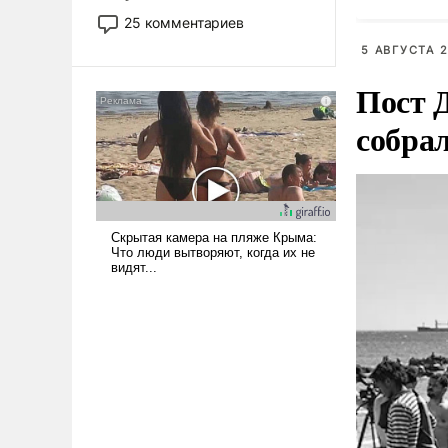
то это уже стараются не
25 комментариев
использовать – так же, как
5 АВГУСТА 2
«бабка», «дед», – хотя бы в
образованной среде, потому
Пост 
что оно уже несет негативные
собра
коннотации.