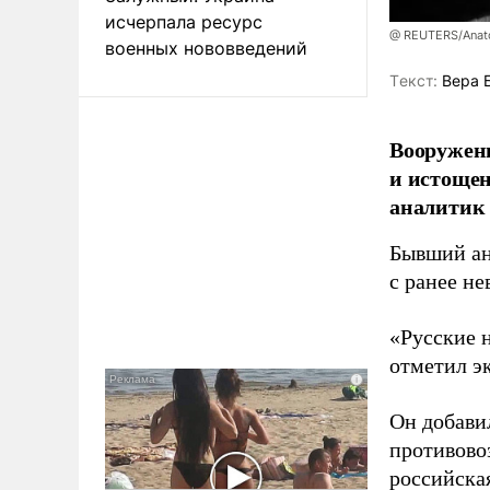
исчерпала ресурс
@ REUTERS/Anato
военных нововведений
Tекст:
Вера 
Вооруженн
и истоще
аналитик
Бывший ан
с ранее н
«Русские 
отметил э
Он добави
противово
российская