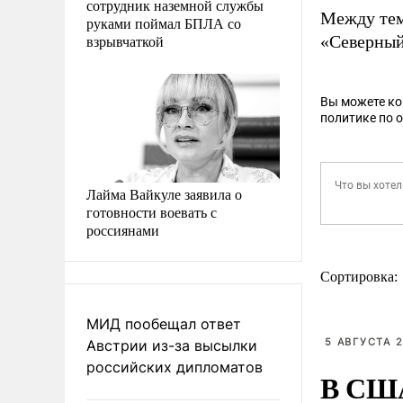
сотрудник наземной службы
Между тем 
руками поймал БПЛА со
взрывчаткой
«Северный
Вы можете к
политике по 
Лайма Вайкуле заявила о
готовности воевать с
россиянами
Сортировка:
МИД пообещал ответ
5 АВГУСТА 2
Австрии из-за высылки
российских дипломатов
В США