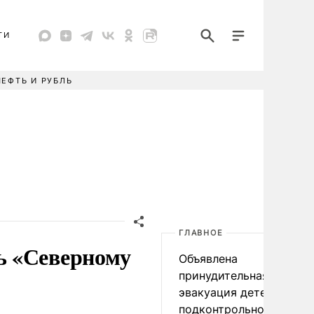
ТИ
НЕФТЬ И РУБЛЬ
ГЛАВНОЕ
ь «Северному
Объявлена
принудительная
эвакуация детей в
подконтрольном Киеву