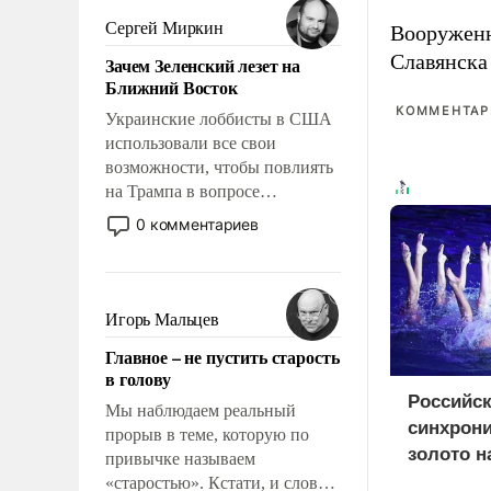
псевдонаучной фантастики,
Сергей Миркин
Вооружен
стало всерьез обсуждаемой
Славянска
Зачем Зеленский лезет на
идеей.
Ближний Восток
КОММЕНТАРИ
Украинские лоббисты в США
использовали все свои
возможности, чтобы повлиять
на Трампа в вопросе
предоставления вооружений
0 комментариев
своим нанимателям. Вероятно,
кому-то из тех, кто
консультирует Киев, пришла в
голову мысль: хорошо бы
Игорь Мальцев
продемонстрировать, что
Главное – не пустить старость
Украина вступила в
в голову
вооруженное противостояние
Российс
с Ираном.
Мы наблюдаем реальный
синхрон
прорыв в теме, которую по
золото н
привычке называем
Европы 
«старостью». Кстати, и слово-