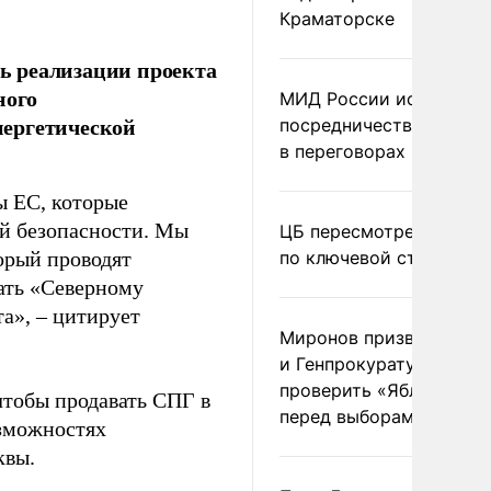
Краматорске
ь реализации проекта
ного
МИД России исключил
нергетической
посредничество Герма
в переговорах по Украи
 ЕС, которые
ой безопасности. Мы
ЦБ пересмотрел прогно
орый проводят
по ключевой ставке
вать «Северному
а», – цитирует
Миронов призвал Миню
и Генпрокуратуру
проверить «Яблоко»
чтобы продавать СПГ в
перед выборами
зможностях
квы.