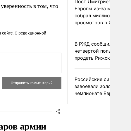
Пост Дмитриева о гибе
уверенность в том, что
Европы из-за мигранто
собрал миллион
просмотров в X
 сайте. О редакционной
В РЖД сообщили о
четвертой попытке
продать Рижский вокза
Российские синхронис
завоевали золото на
чемпионате Европы
аров армии