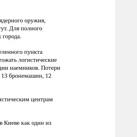
ядерного оружия,
ут. Для полного
 города.
еленного пункта
тожать логистические
ции наемников. Потери
, 13 бронемашин, 12
истическим центрам
 Киеве как один из