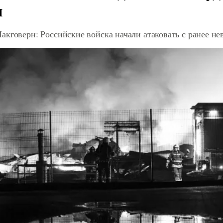
и
акговерн: Российские войска начали атаковать с ранее 