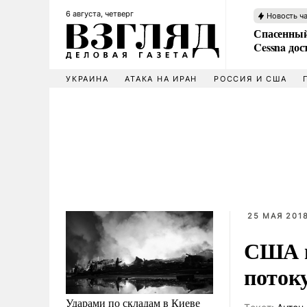
6 августа, четверг
Новость ч
Спасенный
Cessna дос
УКРАИНА
АТАКА НА ИРАН
РОССИЯ И США
25 МАЯ 2018
США п
потоку
Ударами по складам в Киеве