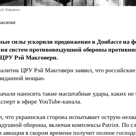
lii Stepanov
Басилая
ые силы ускорили продвижение в Донбассе на 
ния систем противовоздушной обороны противни
 ЦРУ Рэй Макговерн.
алитик ЦРУ Рэй Макговерн заявил, что российские 
евиданной мощью.
начали наносить такие масштабные удары, каких не 
ксперт в эфире YouTube-канала.
л, что украинская сторона испытывает острую нехв
здушной обороны, включая комплексы Patriot. По с
 авиация в скором времени получит полное господс