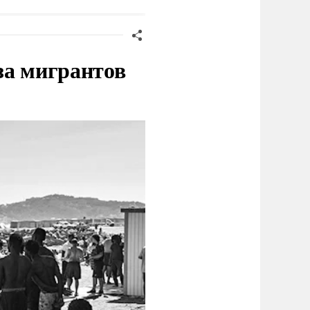
млрд долларов
за мигрантов