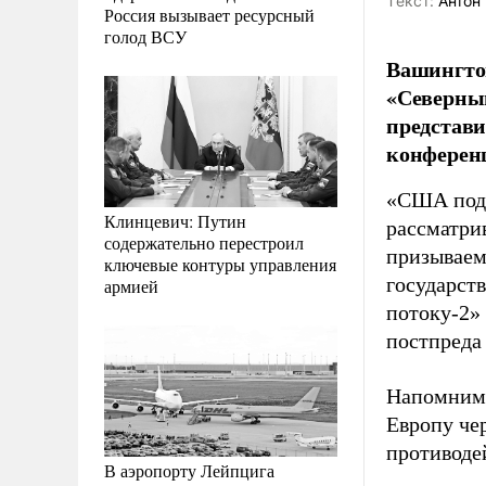
Tекст:
Антон 
Россия вызывает ресурсный
голод ВСУ
Вашингто
«Северный
представи
конференц
«США подд
Клинцевич: Путин
рассматри
содержательно перестроил
призываем
ключевые контуры управления
государст
армией
потоку-2» 
постпред
Напомним,
Европу че
противоде
В аэропорту Лейпцига