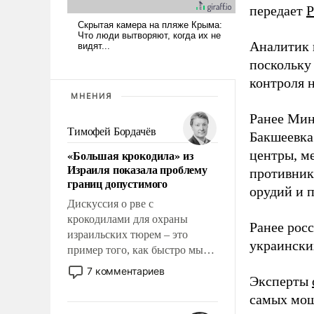
передает
Р
Аналитик 
поскольку
контроля н
МНЕНИЯ
Ранее Мин
Тимофей Бордачёв
Бакшеевка
«Большая крокодила» из
центры, м
Израиля показала проблему
противника
границ допустимого
орудий и 
Дискуссия о рве с
крокодилами для охраны
Ранее рос
израильских тюрем – это
украински
пример того, как быстро мы
двигаемся по пути
7 комментариев
Эксперты
революционных изменений.
То, что несколько лет назад
самых мощ
было образом для