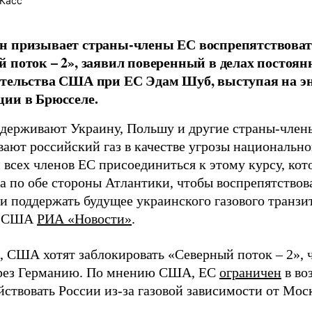
Касс
н призывает страны-члены ЕС воспрепятствоват
 поток – 2», заявил поверенный в делах постоян
тельства США при ЕС Эдам Шуб, выступая на э
ии в Брюсселе.
ерживают Украину, Польшу и другие страны-члены
вают российский газ в качестве угрозы национальн
 всех членов ЕС присоединиться к этому курсу, кот
ва по обе стороны Атлантики, чтобы воспрепятство
и поддержать будущее украинского газового транзит
а США
РИА «Новости»
.
 США хотят заблокировать «Северный поток – 2», 
рез Германию. По мнению США, ЕС
ограничен
в во
йствовать России из-за газовой зависимости от Мос