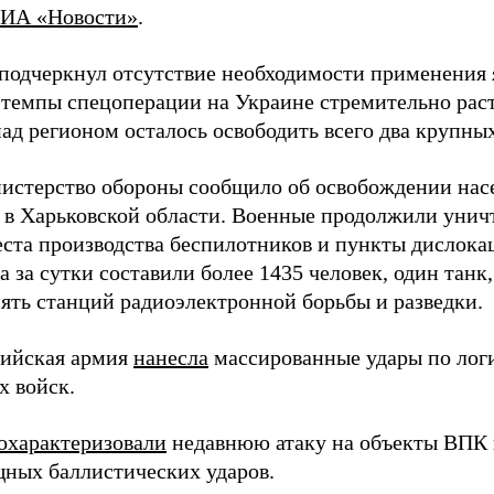
ИА «Новости»
.
подчеркнул отсутствие необходимости применения 
 темпы спецоперации на Украине стремительно раст
ад регионом осталось освободить всего два крупных
истерство обороны сообщило об освобождении нас
 в Харьковской области. Военные продолжили унич
еста производства беспилотников и пункты дислока
 за сутки составили более 1435 человек, один танк
пять станций радиоэлектронной борьбы и разведки.
сийская армия
нанесла
массированные удары по лог
х войск.
охарактеризовали
недавнюю атаку на объекты ВПК в
ных баллистических ударов.