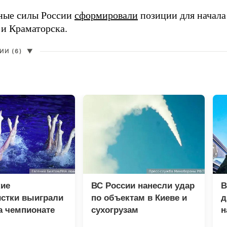
ные силы России
сформировали
позиции для начала
 и Краматорска.
И (6)
▼
кие
ВС России нанесли удар
В
истки выиграли
по объектам в Киеве и
д
а чемпионате
сухогрузам
н
в Париже