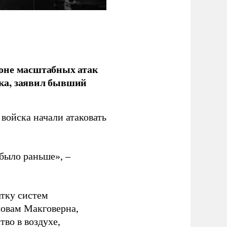
фоне масштабных атак
ка, заявил бывший
войска начали атаковать
было раньше», –
атку систем
ловам Макговерна,
тво в воздухе,