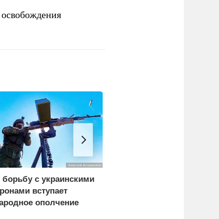
 освобождения
 борьбу с украинскими
Сборы фильма
ронами вступает
«Человек-паук:
ародное ополчение
Совершенно новый
день» превысили 1