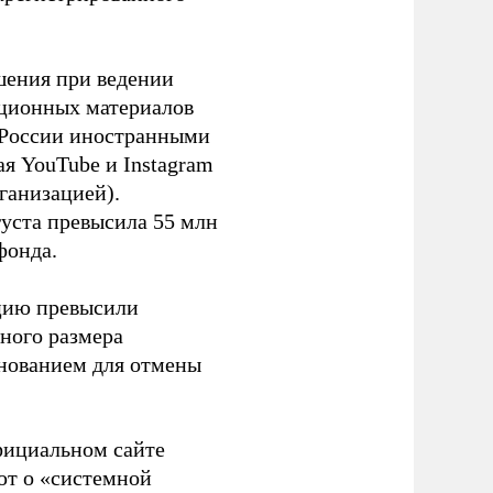
шения при ведении
ационных материалов
в России иностранными
я YouTube и Instagram
ганизацией).
густа превысила 55 млн
фонда.
ацию превысили
ного размера
основанием для отмены
фициальном сайте
ют о «системной