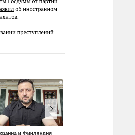
аты Госдумы от партии
аявил
об иностранном
нентов.
овании преступлений
i
краина и Финляндия
Еще один удар по