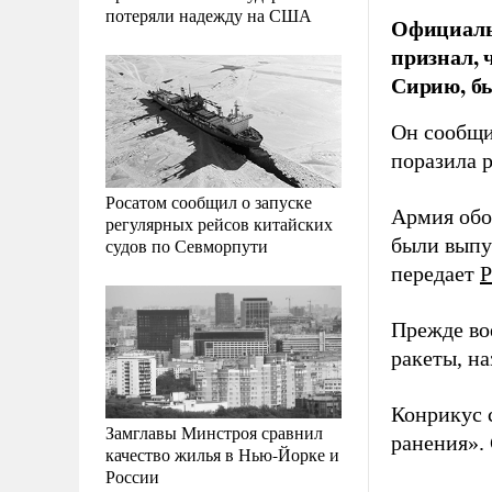
потеряли надежду на США
Официаль
признал, 
Сирию, бы
Он сообщил
поразила р
Росатом сообщил о запуске
Армия обо
регулярных рейсов китайских
были выпу
судов по Севморпути
передает
Р
Прежде во
ракеты, на
Конрикус 
Замглавы Минстроя сравнил
ранения».
качество жилья в Нью-Йорке и
России