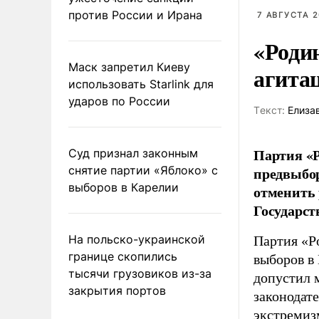
против России и Ирана
7 АВГУСТА 2
«Роди
Маск запретил Киеву
агита
использовать Starlink для
ударов по России
Tекст:
Елиза
Партия «Р
Суд признал законным
снятие партии «Яблоко» с
предвыбор
выборов в Карелии
отменить 
Государст
На польско-украинской
Партия «Р
границе скопились
выборов в
тысячи грузовиков из-за
допустил 
закрытия портов
законодат
экстремиз