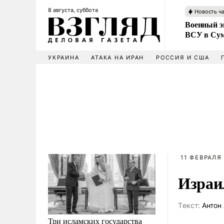
8 августа, суббота
Новость ч
Военный эк
ВСУ в Сум
УКРАИНА
АТАКА НА ИРАН
РОССИЯ И США
11 ФЕВРАЛЯ 
Израил
Tекст:
Антон 
Три исламских государства