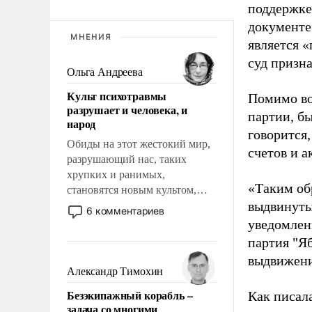
поддержке
документе
МНЕНИЯ
является 
суд призн
Ольга Андреева
Культ психотравмы
Помимо во
разрушает и человека, и
партии, б
народ
говорится,
Обиды на этот жестокий мир,
счетов и 
разрушающий нас, таких
хрупких и ранимых,
«Таким об
становятся новым культом,
выдвинуты
постепенно вытесняя и
6 комментариев
отменяя традиционное
уведомлени
требование к человеку – быть
партия "Я
мужественным и твердым под
выдвижения
ударами судьбы, брать на себя
Александр Тимохин
ответственность, помогать
Безэкипажный корабль –
Как писал
слабым, идти вперед и
задача со многими