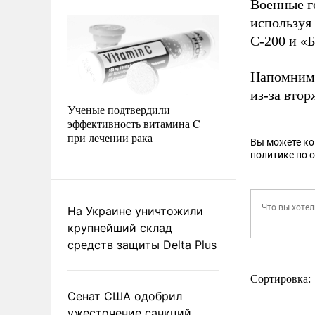
Военные г
используя
С-200 и «Б
Напомним,
из-за вто
Ученые подтвердили
эффективность витамина C
при лечении рака
Вы можете к
политике по 
На Украине уничтожили
крупнейший склад
средств защиты Delta Plus
Сортировка:
Сенат США одобрил
ужесточение санкций