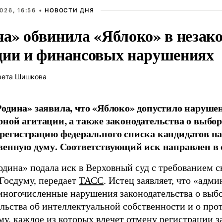
026, 16:56 •
НОВОСТИ ДНЯ
на» обвинила «Яблоко» в незак
ции и финансовых нарушениях
вета Шишкова
одина» заявила, что «Яблоко» допустило наруше
ной агитации, а также законодательства о выбор
регистрацию федерального списка кандидатов па
венную думу. Соответствующий иск направлен в с
одина» подала иск в Верховный суд с требованием с
 Госдуму, передает
ТАСС
. Истец заявляет, что «адм
многочисленные нарушения законодательства о выбор
ельства об интеллектуальной собственности и о про
му, каждое из которых влечет отмену регистрации 