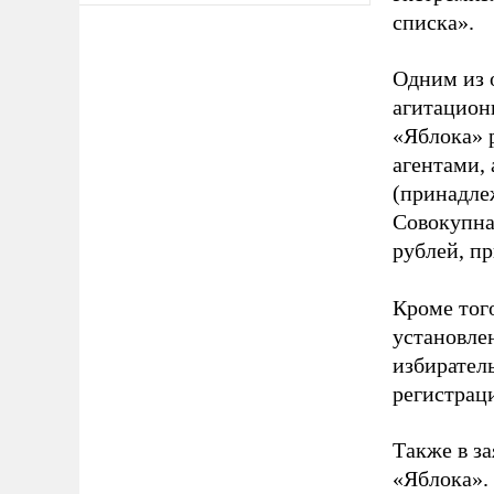
списка».
Одним из 
агитацион
«Яблока» 
агентами,
(принадле
Совокупная
рублей, пр
Кроме тог
установле
избиратель
регистрац
Также в з
«Яблока».