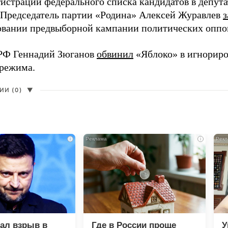
гистрации федерального списка кандидатов в депут
 Председатель партии «Родина» Алексей Журавлев
з
вании предвыборной кампании политических оппо
РФ Геннадий Зюганов
обвинил
«Яблоко» в игнорир
 режима.
И (0)
▼
i
i
зал взрыв в
Где в России проще
У