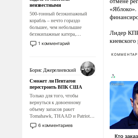
адаптироваться.
отмене ре
неизвестными
«Яблоко».
500-тонный безэкипажный
финансиро
корабль – нечто гораздо
большее, чем небольшие
Лидер КП
безэкипажные катера,
киевского
применение которых уже
1 комментарий
стало обыденностью. Задача по
созданию такого корабля очень
КОММЕНТАРИ
сложна и амбициозна. Однако
и ее реализация радикально
Борис Джерелиевский
поднимет наши боевые
Сможет ли Пентагон
возможности.
перестроить ВПК США
Только для того, чтобы
вернуться к довоенному
объему запасов ракет
Tomahawk, THAAD и Patriot
США потребуется более трех
6 комментариев
лет. Даже небольшая война с
Кто зака
Ираном опустошила