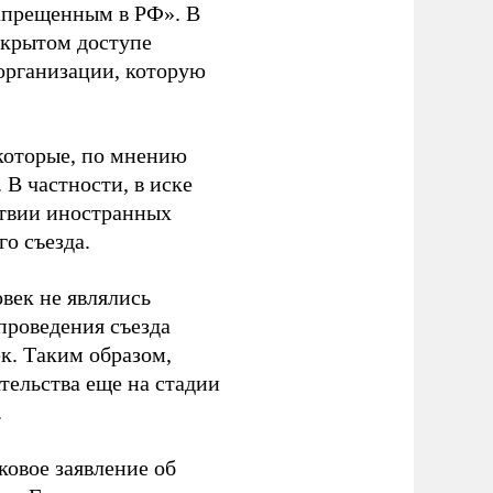
апрещенным в РФ». В
ткрытом доступе
организации, которую
которые, по мнению
В частности, в иске
тствии иностранных
о съезда.
век не являлись
проведения съезда
ек. Таким образом,
тельства еще на стадии
.
ковое заявление об