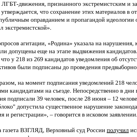
 ЛГБТ-движения, признанного экстремистским и з
 утверждается, что сохранение этих материалов в о
«публичным оправданием и пропагандой идеологии 
ал экстремистской».
просов агитации, «Родина» указала на нарушения, 
ыли допущены еще на этапе выдвижения кандидатов. 
 что у 218 из 269 кандидатов уведомления об отсу
активов были подписаны до проведения предвыборног
разом, на момент подписания уведомлений 218 чело
ми кандидатами на съезде. Непосредственно в дни 
я подписали 39 человек, после 28 июня – 12 челов
блоко" допустила существенное нарушение законода
 и регистрации», – говорится в исковом заявлении
а газета ВЗГЛЯД, Верховный суд России
получил
ис