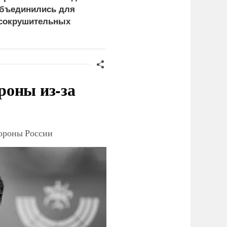
бъединились для
нефтепереработке.
сокрушительных
Крупнейший завод
анкций" против России
страны прекратил
работу
роны из-за
тороны России