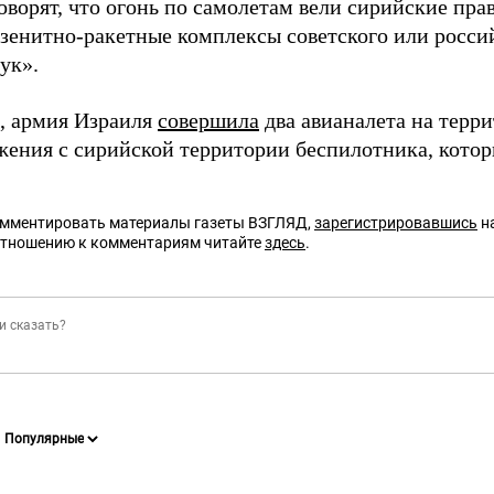
оворят, что огонь по самолетам вели сирийские пра
 зенитно-ракетные комплексы советского или росси
ук».
 армия Израиля
совершила
два авианалета на терр
ржения с сирийской территории беспилотника, кото
омментировать материалы газеты ВЗГЛЯД,
зарегистрировавшись
на
отношению к комментариям читайте
здесь
.