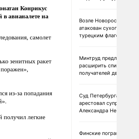
онатан Конрикус
й в авианалете на
Возле Новороссийска
атакован сухогруз под
турецким флагом
следования, самолет
Минтруд предложил
ько зенитных ракет
расширить список
 поражен»,
получателей двух пенс
лся из-за попадания
Суд Петербурга заочно
й».
арестовал супругу
Александра Невзорова
й получил легкие
Финские пограничники