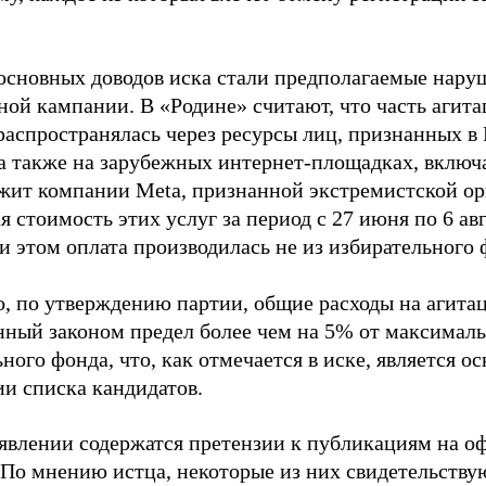
основных доводов иска стали предполагаемые нару
ной кампании. В «Родине» считают, что часть агит
распространялась через ресурсы лиц, признанных 
 а также на зарубежных интернет-площадках, включа
жит компании Meta, признанной экстремистской ор
 стоимость этих услуг за период с 27 июня по 6 ав
и этом оплата производилась не из избирательного 
о, по утверждению партии, общие расходы на агит
нный законом предел более чем на 5% от максималь
ного фонда, что, как отмечается в иске, является 
ии списка кандидатов.
аявлении содержатся претензии к публикациям на о
 По мнению истца, некоторые из них свидетельству