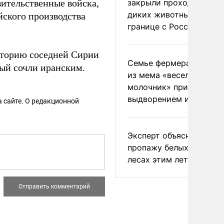
вительственные войска,
закрыли проходы для
диких животных на
йского производства
границе с Россией
иторию соседней Сирии
Семье фермера Уолкер
рый сочли иранским.
из мема «веселый
молочник» пригрозили
выдворением из Росси
 сайте. О редакционной
Эксперт объяснил
пропажу белых грибов 
лесах этим летом