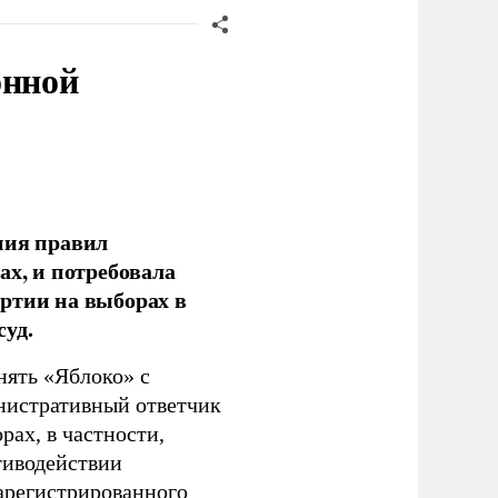
онной
ния правил
ах, и потребовала
ртии на выборах в
уд.
нять «Яблоко» с
инистративный ответчик
ах, в частности,
тиводействии
зарегистрированного