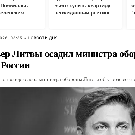
 Появилась
всего купить квартиру:
о
Зеленским
неожиданный рейтинг
"
с
026, 08:35 •
НОВОСТИ ДНЯ
ер Литвы осадил министра обо
 России
 опроверг слова министра обороны Ливты об угрозе со с