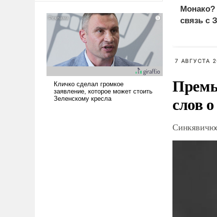
американские арсеналы.
Монако?
Сложившаяся ситуация
связь с 
означает многолетний период
уязвимости США, например,
перед Китаем.
7 АВГУСТА 2
Премь
слов о
Синкявичюс