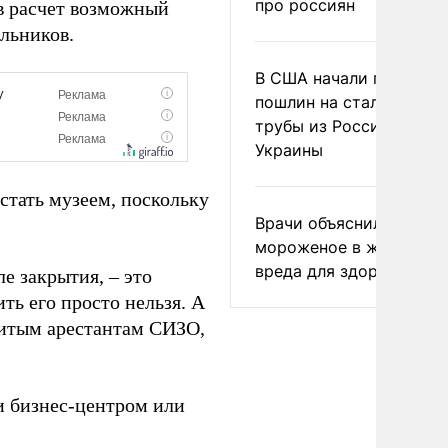
про россиян
 в расчет возможный
льников.
В США начали пересмо
пошлин на стальные
трубы из России и с
Украины
стать музеем, поскольку
Врачи объяснили, как е
мороженое в жару без
вреда для здоровья
е закрытия, – это
ть его просто нельзя. А
нитым арестантам СИЗО,
и бизнес-центром или