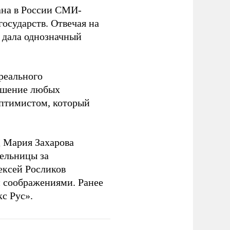
на в России СМИ-
государств. Отвечая на
 дала однозначный
 реального
решение любых
оптимистом, который
 Мария Захарова
ельницы за
ексей Росликов
 соображениями. Ранее
с Рус».