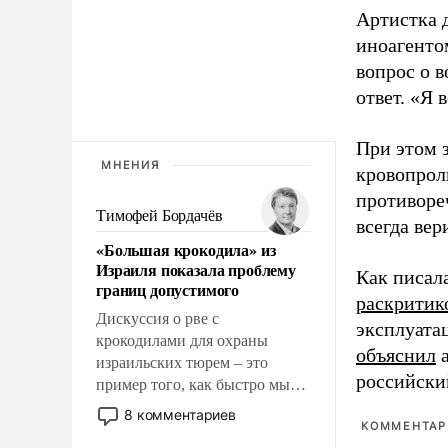
Артистка 
иноагентом
вопрос о 
ответ. «Я 
При этом з
МНЕНИЯ
кровопрол
противоре
Тимофей Бордачёв
всегда вер
«Большая крокодила» из
Израиля показала проблему
Как писал
границ допустимого
раскритик
Дискуссия о рве с
эксплуата
крокодилами для охраны
объяснил
а
израильских тюрем – это
российски
пример того, как быстро мы
двигаемся по пути
8 комментариев
КОММЕНТАРИ
революционных изменений.