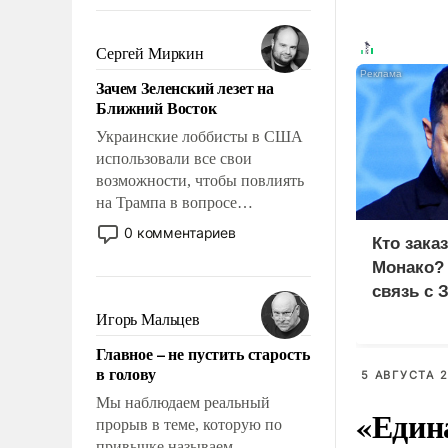
То, что несколько лет назад
было образом для
псевдонаучной фантастики,
Сергей Миркин
стало всерьез обсуждаемой
Зачем Зеленский лезет на
идеей.
Ближний Восток
Украинские лоббисты в США
использовали все свои
возможности, чтобы повлиять
на Трампа в вопросе
предоставления вооружений
0 комментариев
Кто зака
своим нанимателям. Вероятно,
Монако?
кому-то из тех, кто
консультирует Киев, пришла в
связь с 
голову мысль: хорошо бы
Игорь Мальцев
продемонстрировать, что
Главное – не пустить старость
Украина вступила в
в голову
5 АВГУСТА 2
вооруженное противостояние
с Ираном.
Мы наблюдаем реальный
«Един
прорыв в теме, которую по
привычке называем