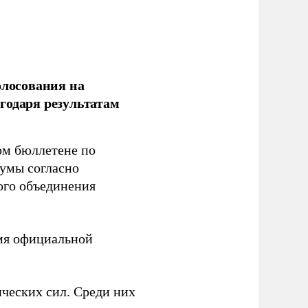
олосования на
годаря результатам
ом бюллетене по
думы согласно
ого объединения
емя официальной
ческих сил. Среди них