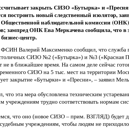
считывает закрыть СИЗО «Бутырка» и «Пресня»
ся построить новый следственный изолятор, зая
ь Общественной наблюдательной комиссии (ОНК
; зампред ОНК Ева Меркачева сообщила, что в 
 бизнес-центр.
 ФСИН Валерий Максименко сообщил, что служба 
столичных СИЗО №2 («Бутырка») и №3 («Красная Пр
т не в ближайшее время. На самом деле сейчас гото
временного СИЗО на 5 тыс. мест на территории Мос
ует закрытие «Бутырки» и «Пресни», – заявил Мел
л, что эта мера обусловлена техническим устарев
м учреждениям трудно соответствовать нормам сис
мся, что оно (новое СИЗО – прим. ВЗГЛЯД) будет д
судебным учреждениям, чтобы людям не приходилос