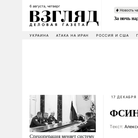
6 августа, четверг
Новость ч
За ночь н
УКРАИНА
АТАКА НА ИРАН
РОССИЯ И США
17 ДЕКАБРЯ 
ФСИН 
Tекст:
Алекс
Спецоперация меняет систему