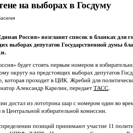
тене на выборах в Госдуму
Басилая
диная Россия» возглавит список в бланках для г
их выборах депутатов Государственной думы бла
и.
оссия» будет стоять первым номером в избирательн
ому округу на предстоящих выборах депутатов Гос
е, которая проходит в ЦИК. Жребий для политическ
енатор Александр Карелин, передает
ТАСС
.
сии достал из лототрона шар с номером один во вр
 в Центральной избирательной комиссии.
аспределении позиций принимают участие 11 полити