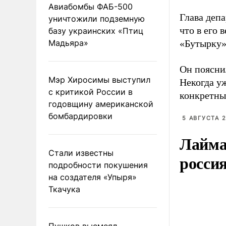
Авиабомбы ФАБ-500
Глава деп
уничтожили подземную
что в его
базу украинских «Птиц
Мадьяра»
«Бутырку»
Он поясни
Мэр Хиросимы выступил
Некогда у
с критикой России в
конкретны
годовщину американской
бомбардировки
5 АВГУСТА 2
Лайма 
Стали известны
росси
подробности покушения
на создателя «Упыря»
Ткачука
Пушков высмеял