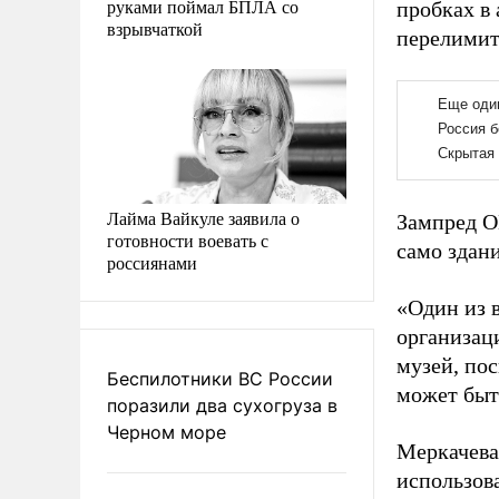
руками поймал БПЛА со
пробках в
взрывчаткой
перелимит
Лайма Вайкуле заявила о
Зампред О
готовности воевать с
само здан
россиянами
«Один из 
организаци
музей, по
Беспилотники ВС России
может быть
поразили два сухогруза в
Черном море
Меркачева
использова