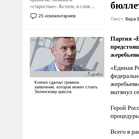
бюлле
«старостью». Кстати, и слово-
то это уже стараются не
25 комментариев
Tекст:
Вера 
использовать – так же, как
«бабка», «дед», – хотя бы в
образованной среде, потому
Партия «Е
что оно уже несет негативные
предстоящ
коннотации.
жеребьевк
«Единая Р
федеральн
жеребьевк
вытянул с
Герой Рос
процедуры
Всего в р