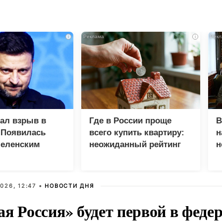
i
i
зал взрыв в
Где в России проще
В
 Появилась
всего купить квартиру:
н
Зеленским
неожиданный рейтинг
н
с
026, 12:47 •
НОВОСТИ ДНЯ
ая Россия» будет первой в феде