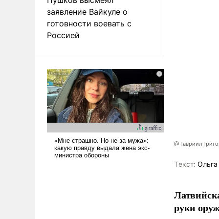
заявление Вайкуле о
готовности воевать с
Россией
@ Гавриил Григ
Tекст:
Ольга
Латвийска
руки оруж