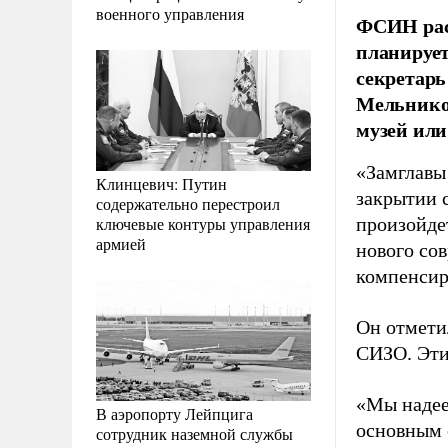
военного управления
ФСИН рас
планирует
секретар
Мельников
музей или
«Замглавы
Клинцевич: Путин
закрытии 
содержательно перестроил
ключевые контуры управления
произойде
армией
нового со
компенсир
Он отмети
СИЗО. Эти
«Мы надее
В аэропорту Лейпцига
основным 
сотрудник наземной службы