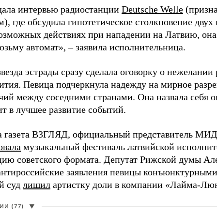
дала интервью радиостанции
Deutsche Welle
(призна
), где обсудила гипотетическое столкновение двух 
возможных действиях при нападении на Латвию, она
возьму автомат», – заявила исполнительница.
везда эстрады сразу сделала оговорку о нежелании
ития. Певица подчеркнула надежду на мирное раз
чий между соседними странами. Она назвала себя 
ит в лучшее развитие событий.
а газета ВЗГЛЯД, официальный представитель МИД
овала
музыкальный фестиваль латвийской исполнит
цию советского формата. Депутат Рижской думы Ал
нтироссийские заявления певицы конъюнктурными
й суд
лишил
артистку доли в компании «Лайма-Люк
И (77)
▼