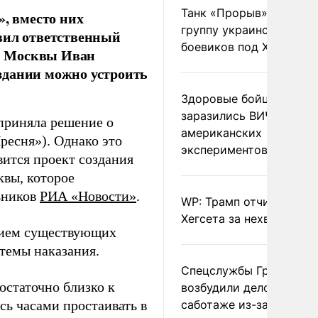
Танк «Прорыв» уничто
, вместо них
группу украинских
вил ответственный
боевиков под Харьково
) Москвы Иван
здании можно устроить
Здоровые бойцы ВСУ
заразились ВИЧ после
приняла решение о
американских
есня»). Однако это
экспериментов
вится проект создания
квы, которое
ьников
РИА «Новости»
.
WP: Трамп отчитал
Хегсета за нехватку ра
анием существующих
темы наказания.
Спецслужбы Грузии
остаточно близко к
возбудили дело о
ь часами простаивать в
саботаже из-за фейков