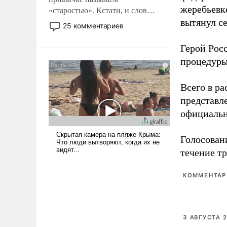
жеребьевк
«старостью». Кстати, и слово-
вытянул с
то это уже стараются не
25 комментариев
использовать – так же, как
«бабка», «дед», – хотя бы в
Герой Рос
образованной среде, потому
процедуры
что оно уже несет негативные
коннотации.
Всего в р
представл
официальн
Голосовани
течение тр
КОММЕНТАРИ
3 АВГУСТА 2