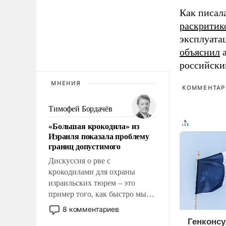
Как писал
раскритик
эксплуата
объяснил
а
российски
МНЕНИЯ
КОММЕНТАРИ
Тимофей Бордачёв
«Большая крокодила» из
Израиля показала проблему
границ допустимого
Дискуссия о рве с
крокодилами для охраны
израильских тюрем – это
пример того, как быстро мы
двигаемся по пути
8 комментариев
революционных изменений.
Генконсу