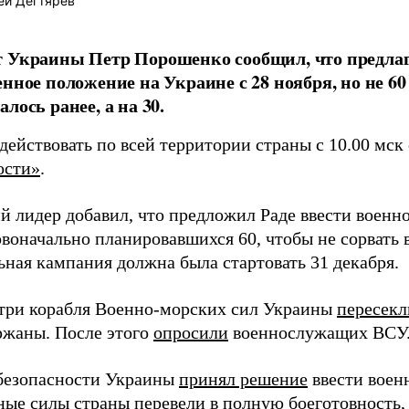
ей Дегтярев
 Украины Петр Порошенко сообщил, что предлаг
енное положение на Украине с 28 ноября, но не 60
лось ранее, а на 30.
действовать по всей территории страны с 10.00 мск 
ости»
.
й лидер добавил, что предложил Раде ввести военн
рвоначально планировавшихся 60, чтобы не сорвать 
ьная кампания должна была стартовать 31 декабря.
 три корабля Военно-морских сил Украины
пересекл
ржаны. После этого
опросили
военнослужащих ВСУ
безопасности Украины
принял решение
ввести воен
ные силы страны
перевели
в полную боеготовность