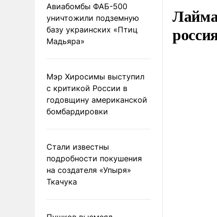
Авиабомбы ФАБ-500
Лайма 
уничтожили подземную
росси
базу украинских «Птиц
Мадьяра»
Мэр Хиросимы выступил
с критикой России в
годовщину американской
бомбардировки
Стали известны
подробности покушения
на создателя «Упыря»
Ткачука
Пушков высмеял