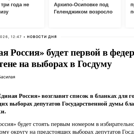
три года не
Архипо-Осиповке под
п
изу
Геленджиком возросло
п
кому дипломату
до 47 человек
026, 12:47 •
НОВОСТИ ДНЯ
ая Россия» будет первой в феде
тене на выборах в Госдуму
Басилая
диная Россия» возглавит список в бланках для г
их выборах депутатов Государственной думы бла
и.
оссия» будет стоять первым номером в избирательн
ому округу на предстоящих выборах депутатов Гос