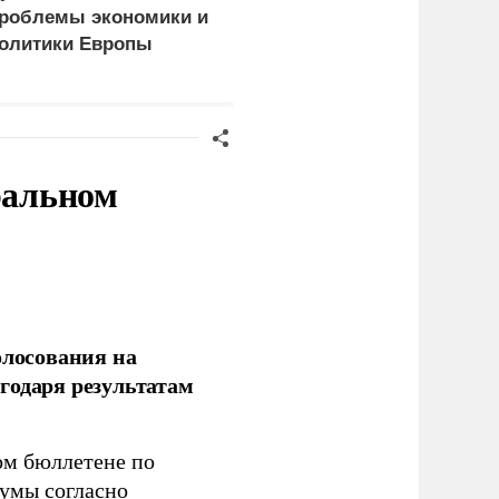
роблемы экономики и
логистический центр
олитики Европы
ВСУ в Сумской области
ральном
олосования на
годаря результатам
ом бюллетене по
думы согласно