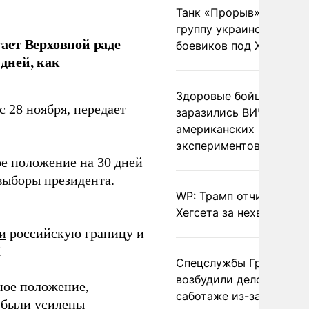
Танк «Прорыв» уничто
группу украинских
ает Верховной раде
боевиков под Харьково
 дней, как
Здоровые бойцы ВСУ
с 28 ноября, передает
заразились ВИЧ после
американских
экспериментов
ое положение на 30 дней
выборы президента.
WP: Трамп отчитал
Хегсета за нехватку ра
и
российскую границу и
.
Спецслужбы Грузии
возбудили дело о
ное положение,
саботаже из-за фейков
, были
усилены