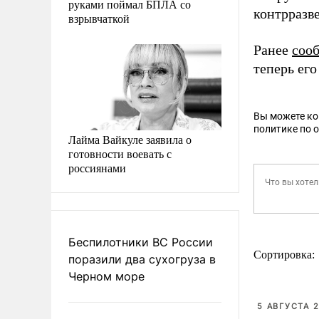
руками поймал БПЛА со
контрразв
взрывчаткой
Ранее
соо
теперь его
Вы можете к
политике по 
Лайма Вайкуле заявила о
готовности воевать с
россиянами
Беспилотники ВС России
Сортировка:
поразили два сухогруза в
Черном море
5 АВГУСТА 2