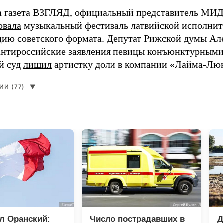
а газета ВЗГЛЯД, официальный представитель МИД
овала
музыкальный фестиваль латвийской исполнит
цию советского формата. Депутат Рижской думы Ал
нтироссийские заявления певицы конъюнктурными
й суд
лишил
артистку доли в компании «Лайма-Люк
И (77)
▼
л Оранский:
Число пострадавших в
Д