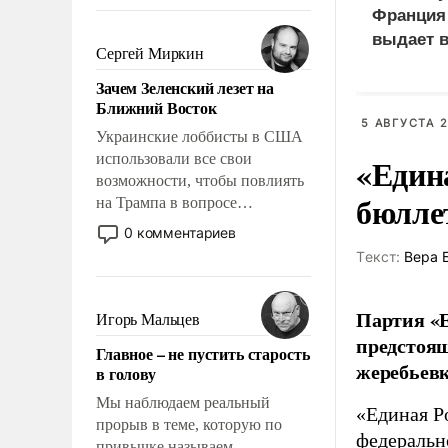
То, что несколько лет назад
Франция 
было образом для
выдает в
псевдонаучной фантастики,
Сергей Миркин
российс
стало всерьез обсуждаемой
Зачем Зеленский лезет на
идеей.
Ближний Восток
5 АВГУСТА 2
Украинские лоббисты в США
использовали все свои
«Един
возможности, чтобы повлиять
бюлле
на Трампа в вопросе
предоставления вооружений
0 комментариев
своим нанимателям. Вероятно,
Tекст:
Вера 
кому-то из тех, кто
консультирует Киев, пришла в
голову мысль: хорошо бы
Партия «Е
Игорь Мальцев
продемонстрировать, что
предстоящ
Главное – не пустить старость
Украина вступила в
жеребьевк
в голову
вооруженное противостояние
с Ираном.
Мы наблюдаем реальный
«Единая Р
прорыв в теме, которую по
федеральн
привычке называем