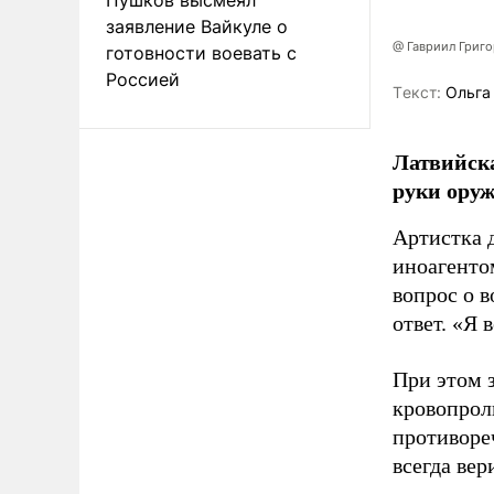
заявление Вайкуле о
@ Гавриил Григ
готовности воевать с
Россией
Tекст:
Ольга
Латвийска
руки оруж
Артистка 
иноагентом
вопрос о 
ответ. «Я 
При этом з
кровопрол
противоре
всегда вер