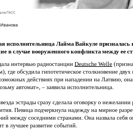
оров/ТАСС
 Иванова
я исполнительница Лайма Вайкуле призналась в
ие в случае вооруженного конфликта между ее ст
дала интервью радиостанции
Deutsche Welle
(призна
), где обсудила гипотетическое столкновение двух 
возможных действиях при нападении на Латвию, она
возьму автомат», – заявила исполнительница.
везда эстрады сразу сделала оговорку о нежелании
ития. Певица подчеркнула надежду на мирное раз
чий между соседними странами. Она назвала себя 
ит в лучшее развитие событий.