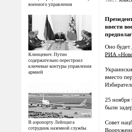
Tекст:
Алекс
военного управления
Президент
ввести во
предполага
Оно будет 
Клинцевич: Путин
РИА «Нов
содержательно перестроил
ключевые контуры управления
Украински
армией
вместо пе
Избирател
25 ноября
были заде
В аэропорту Лейпцига
Совет нац
сотрудник наземной службы
Вооружен