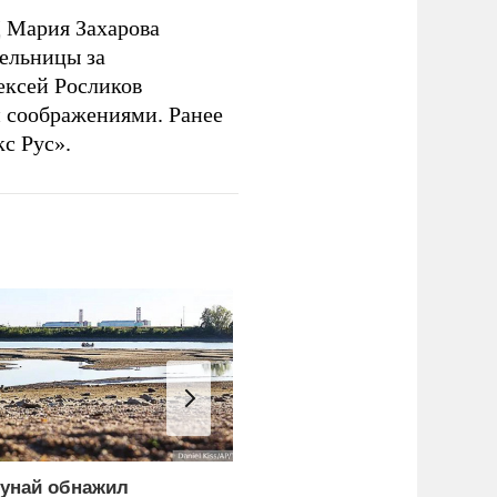
 Мария Захарова
ельницы за
ексей Росликов
 соображениями. Ранее
с Рус».
унай обнажил
«Герани» поразили