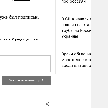
про россиян
 уже был подписан,
В США начали пересмо
пошлин на стальные
трубы из России и с
Украины
 сайте. О редакционной
Врачи объяснили, как е
мороженое в жару без
вреда для здоровья