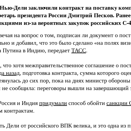
Нью-Дели заключили контракт на поставку комп
ретарь президента России Дмитрий Песков. Ран
кциями из-за вероятных закупок российских С-4
вечая на вопрос о том, подписан ли документ о пост
ьно и добавил, что это было сделано «на полях виз
 Путина в Индию, передает
ТАСС
.
 что хотя межправительственное соглашение о пос
да назад
, подготовка контракта, сумма которого оце
 тянулась до сих пор, пока на днях министр оборо
 не сообщила: переговоры вышли на завершающий 
Россия и Индия
придумали
способ обойти
санкции
 контрактам.
ь Дели от российского ВПК велика, и это одна из 