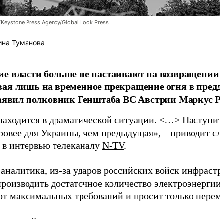
/Keystone Press Agency/Global Look Press
ина Туманова
е власти больше не настаивают на возвращении
ая лишь на временное прекращение огня в пред
заявил полковник Генштаба ВС Австрии Маркус Р
находится в драматической ситуации. <…> Наступит 
уровее для Украины, чем предыдущая», – приводит с
в интервью телеканалу
N-TV
.
 аналитика, из-за ударов российских войск инфраст
производить достаточное количество электроэнерги
 от максимальных требований и просит только пере