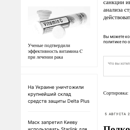
санкции и
анализа с
действова
Вы можете к
политике по 
Ученые подтвердили
эффективность витамина C
при лечении рака
На Украине уничтожили
Сортировка:
крупнейший склад
средств защиты Delta Plus
5 АВГУСТА 2
Маск запретил Киеву
Полко
использовать Starlink для