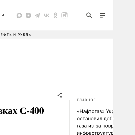
ТИ
НЕФТЬ И РУБЛЬ
ГЛАВНОЕ
вках С-400
«Нафтогаз» Украины
остановил добычу нефт
газа из-за повреждения
инфраструктуры