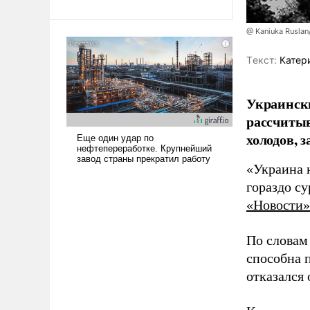
@ Kaniuka Ruslan
Tекст:
Катер
Украински
рассчитыв
холодов, 
«Украина 
гораздо с
«Новости»
По словам
способна 
отказался