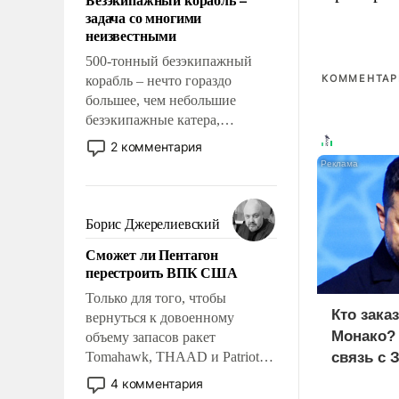
слабым, идти вперед и
задача со многими
адаптироваться.
неизвестными
500-тонный безэкипажный
КОММЕНТАРИ
корабль – нечто гораздо
большее, чем небольшие
безэкипажные катера,
применение которых уже
2 комментария
стало обыденностью. Задача по
созданию такого корабля очень
сложна и амбициозна. Однако
и ее реализация радикально
Борис Джерелиевский
поднимет наши боевые
Сможет ли Пентагон
возможности.
перестроить ВПК США
Только для того, чтобы
Кто зака
вернуться к довоенному
Монако?
объему запасов ракет
Tomahawk, THAAD и Patriot
связь с 
США потребуется более трех
4 комментария
лет. Даже небольшая война с