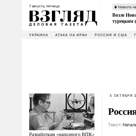
7 августа, пятница
Новость ч
Возле Ново
турецким 
УКРАИНА
АТАКА НА ИРАН
РОССИЯ И США
5 ОКТЯБРЯ 2
Россия
Tекст:
Натал
Разработкам «народного ВПК»