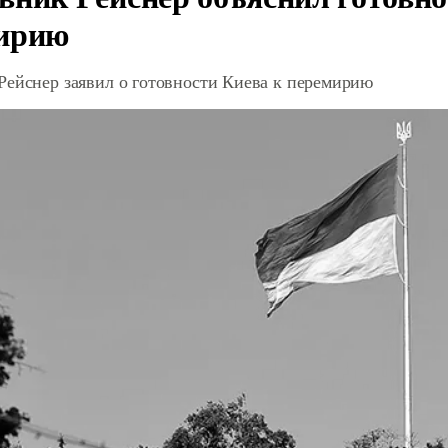
ирию
Рейснер заявил о готовности Киева к перемирию