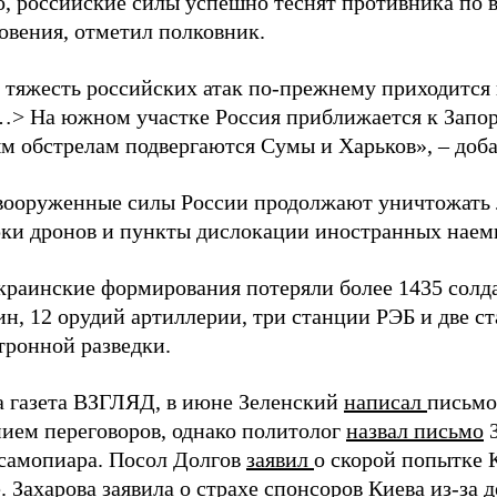
о, российские силы успешно теснят противника по 
овения, отметил полковник.
 тяжесть российских атак по-прежнему приходится
…> На южном участке Россия приближается к Запо
м обстрелам подвергаются Сумы и Харьков», – доба
вооруженные силы России продолжают уничтожать 
рки дронов и пункты дислокации иностранных наем
краинские формирования потеряли более 1435 солдат
н, 12 орудий артиллерии, три станции РЭБ и две с
тронной разведки.
а газета ВЗГЛЯД, в июне Зеленский
написал
письмо
ием переговоров, однако политолог
назвал письмо
З
самопиара. Посол Долгов
заявил
о скорой попытке 
. Захарова
заявила о страхе
спонсоров Киева из-за д