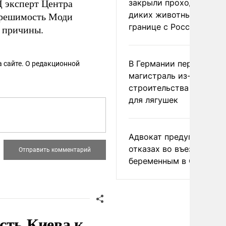
закрыли проходы для
 эксперт Центра
диких животных на
, решимость Моди
границе с Россией
е причины.
В Германии перекрыли
 сайте. О редакционной
магистраль из-за
строительства тоннеле
для лягушек
Адвокат предупредил о
отказах во въезде
беременным в США
сть Киева к