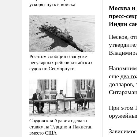
ускорят путь в войска
Москва и 
пресс-сек
Индии сан
Песков, от
утвердител
Владимира
Росатом сообщил о запуске
регулярных рейсов китайских
Напомним,
судов по Севморпути
еще
два го
долларов,
Ситараман
При этом 
оружейным
Саудовская Аравия сделала
ставку на Турцию и Пакистан
Зависимост
вместо США