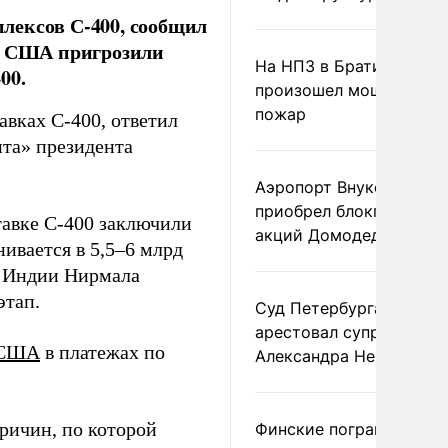
лексов С-400, сообщил
ее США пригрозили
На НПЗ в Братиславе
00.
произошел мощный
пожар
авках С-400, ответил
ита» президента
Аэропорт Внуково
приобрел блокпакет
тавке С-400 заключили
акций Домодедово
нивается в 5,5–6 млрд
ны Индии Нирмала
этап.
Суд Петербурга заочно
арестовал супругу
 США
в платежах по
Александра Невзорова
причин, по которой
Финские пограничники