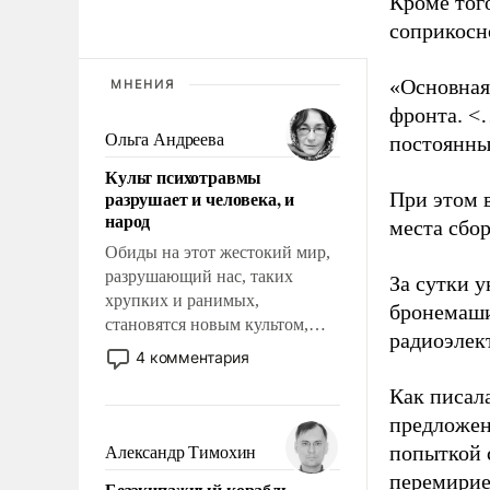
Кроме тог
соприкосн
«Основная
МНЕНИЯ
фронта. <
Ольга Андреева
постоянны
Культ психотравмы
разрушает и человека, и
При этом 
народ
места сбо
Обиды на этот жестокий мир,
разрушающий нас, таких
За сутки у
хрупких и ранимых,
бронемаши
становятся новым культом,
радиоэлек
постепенно вытесняя и
4 комментария
отменяя традиционное
Как писал
требование к человеку – быть
мужественным и твердым под
предложен
ударами судьбы, брать на себя
попыткой 
Александр Тимохин
ответственность, помогать
перемирие
Безэкипажный корабль –