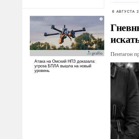
Ираном опустошила
6 АВГУСТА 2
американские арсеналы.
Сложившаяся ситуация
Гневн
означает многолетний период
уязвимости США, например,
искат
перед Китаем.
Пентагон п