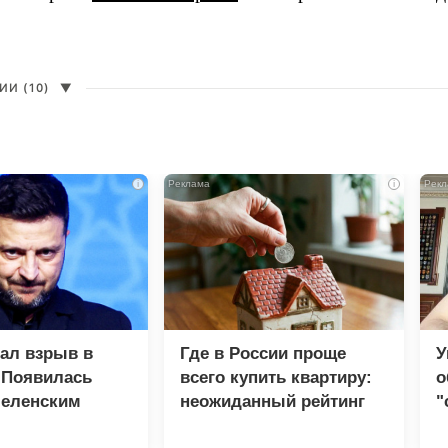
И (10)
▼
i
i
зал взрыв в
Где в России проще
У
 Появилась
всего купить квартиру:
о
Зеленским
неожиданный рейтинг
"
с