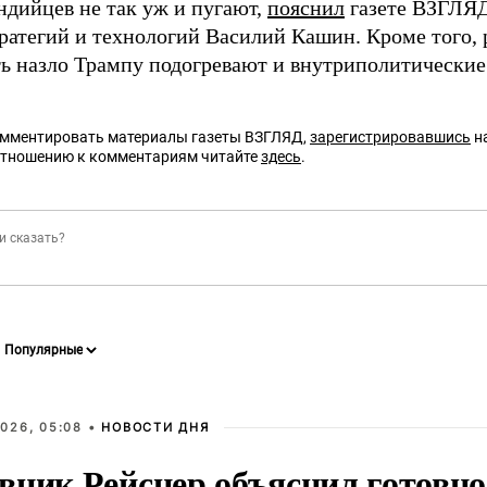
ндийцев не так уж и пугают,
пояснил
газете ВЗГЛЯД
тратегий и технологий Василий Кашин. Кроме того
ть назло Трампу подогревают и внутриполитически
омментировать материалы газеты ВЗГЛЯД,
зарегистрировавшись
на
отношению к комментариям читайте
здесь
.
026, 05:08 •
НОВОСТИ ДНЯ
вник Рейснер объяснил готовно