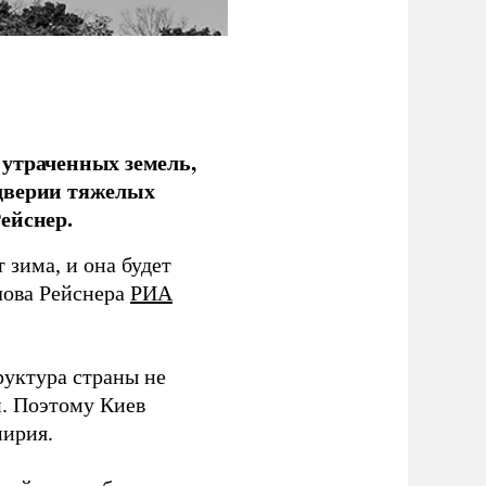
 утраченных земель,
дверии тяжелых
ейснер.
зима, и она будет
лова Рейснера
РИА
руктура страны не
и. Поэтому Киев
мирия.