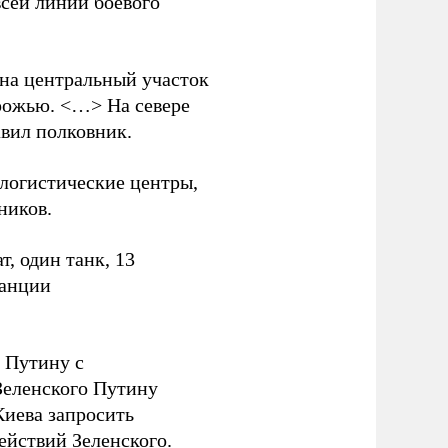
всей линии боевого
 на центральный участок
рожью. <…> На севере
вил полковник.
логистические центры,
ников.
, один танк, 13
танции
 Путину с
еленского Путину
Киева запросить
ействий Зеленского.