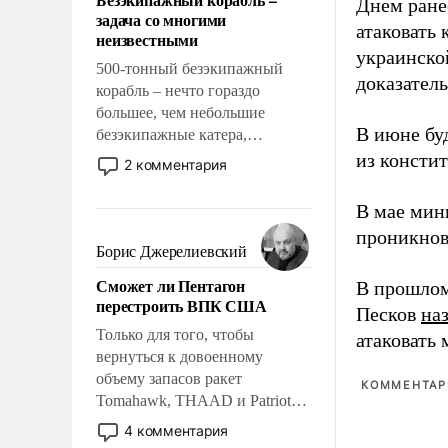
слабым, идти вперед и
Днем ране
задача со многими
адаптироваться.
атаковать
неизвестными
украинско
500-тонный безэкипажный
доказатель
корабль – нечто гораздо
большее, чем небольшие
В июне бу
безэкипажные катера,
применение которых уже
из консти
2 комментария
стало обыденностью. Задача по
созданию такого корабля очень
В мае мин
сложна и амбициозна. Однако
проникнов
и ее реализация радикально
Борис Джерелиевский
поднимет наши боевые
Сможет ли Пентагон
В прошлом
возможности.
перестроить ВПК США
Песков
на
Только для того, чтобы
атаковать
вернуться к довоенному
объему запасов ракет
КОММЕНТАРИ
Tomahawk, THAAD и Patriot
США потребуется более трех
4 комментария
лет. Даже небольшая война с