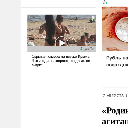
Ираном опустошила
американские арсеналы.
Сложившаяся ситуация
означает многолетний период
уязвимости США, например,
перед Китаем.
Рубль на
сверхдо
7 АВГУСТА 2
«Роди
агита