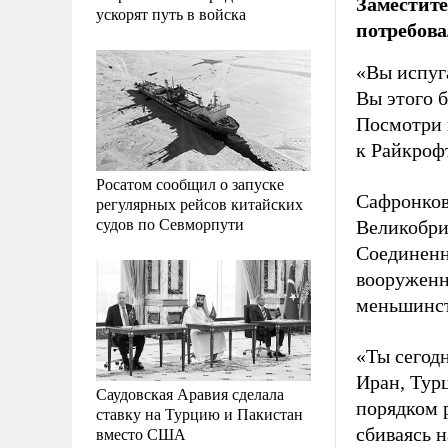
Заместит
ускорят путь в войска
потребова
«Вы испуг
Вы этого б
Посмотри н
к Райкроф
Росатом сообщил о запуске
Сафронков
регулярных рейсов китайских
судов по Севморпути
Великобри
Соединенн
вооруженн
меньшинст
«Ты сегодн
Иран, Турц
Саудовская Аравия сделала
порядком р
ставку на Турцию и Пакистан
вместо США
сбиваясь н