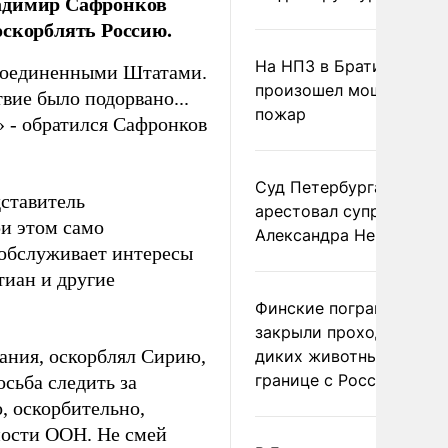
ладимир Сафронков
оскорблять Россию.
На НПЗ в Братиславе
 Соединенными Штатами.
произошел мощный
твие было подорвано...
пожар
» - обратился Сафронков
Суд Петербурга заочно
ставитель
арестовал супругу
и этом само
Александра Невзорова
«обслуживает интересы
тиан и другие
Финские пограничники
закрыли проходы для
дания, оскорблял Сирию,
диких животных на
границе с Россией
осьба следить за
, оскорбительно,
сности ООН. Не смей