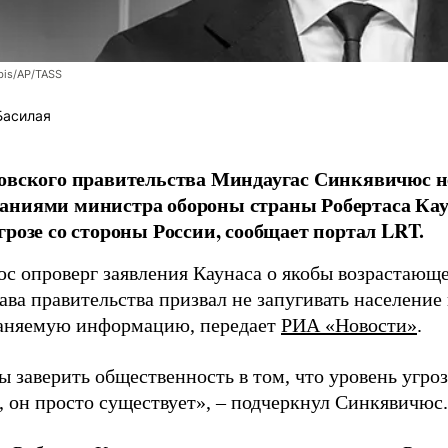
bis/AP/TASS
Басилая
овского правительства Миндаугас Синкявичюс не
аниями министра обороны страны Робертаса Кау
грозе со стороны России, сообщает портал LRT.
с опроверг заявления Каунаса о якобы возрастающе
ава правительства призвал не запугивать население
аняемую информацию, передает
РИА «Новости»
.
ы заверить общественность в том, что уровень угро
, он просто существует», – подчеркнул Синкявичюс.