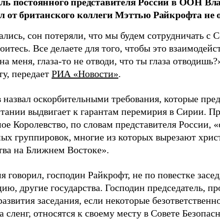
ель постоянного представителя России в ООН В
л от британского коллеги Мэттью Райкрофта не 
ались, сон потеряли, что мы будем сотрудничать с
оитесь. Все делаете для того, чтобы это взаимодейс
а меня, глаза-то не отводи, что ты глаза отводишь?
ту, передает
РИА «Новости»
.
 назвал оскорбительными требования, которые пред
тании выдвигает к гарантам перемирия в Сирии. Пр
ое Королевство, по словам представителя России, 
ых группировок, многие из которых вырезают хрис
ва на Ближнем Востоке».
я говорил, господин Райкрофт, не по повестке засе
ию, другие государства. Господин председатель, пр
азвития заседания, если некоторые безответственно
а сленг, относятся к своему месту в Совете Безопа