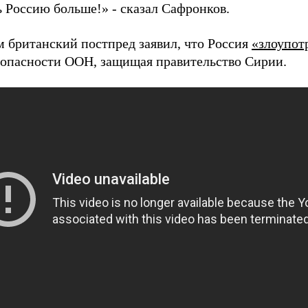
ь Россию больше!» - сказал Сафронков.
м британский постпред заявил, что Россия
«злоупот
зопасности ООН, защищая правительство Сирии.