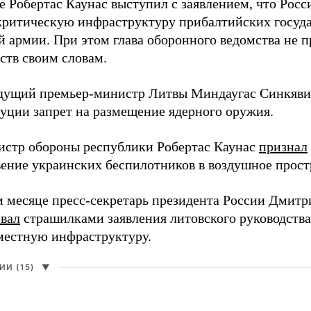
е Робертас Каунас выступил с заявлением, что Росс
 критическую инфраструктуру прибалтийских госуда
й армии. При этом глава оборонного ведомства не 
ств своим словам.
дущий премьер-министр Литвы Миндаугас Синкяв
туции запрет на размещение ядерного оружия.
истр обороны республики Робертас Каунас
признал
ение украинских беспилотников в воздушное прост
 месяце пресс-секретарь президента России Дмитр
звал
страшилками заявления литовского руководств
 местную инфраструктуру.
И (15)
▼