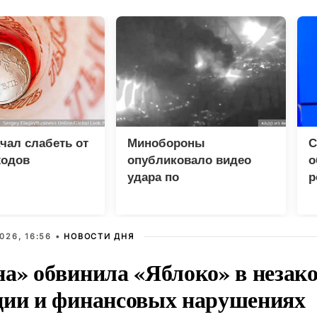
чал слабеть от
Минобороны
С
ходов
опубликовало видео
о
удара по
р
логистическому центру
У
ВСУ под Киевом
026, 16:56 •
НОВОСТИ ДНЯ
на» обвинила «Яблоко» в незак
ции и финансовых нарушениях