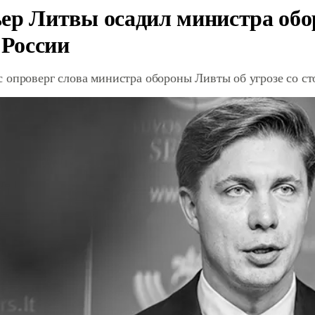
ер Литвы осадил министра обо
 России
 опроверг слова министра обороны Ливты об угрозе со с