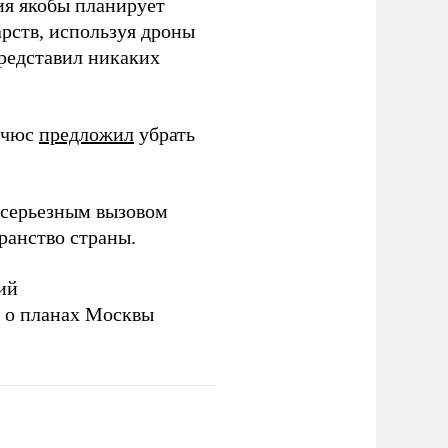
ия якобы планирует
рств, используя дроны
представил никаких
ичюс
предложил
убрать
серьезным вызовом
ранство страны.
ий
а о планах Москвы