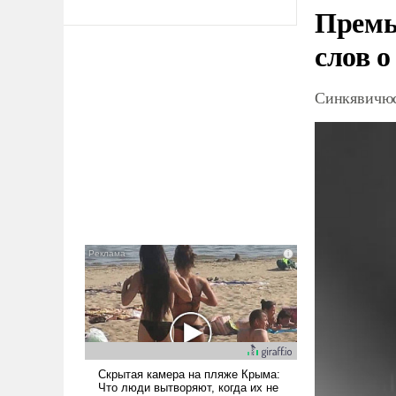
Премь
слов о
Синкявичюс