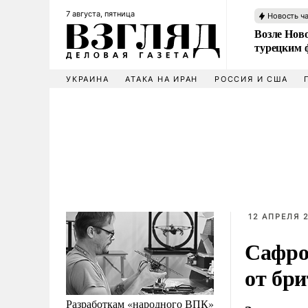
7 августа, пятница
Новость ч
Возле Ново
турецким 
УКРАИНА
АТАКА НА ИРАН
РОССИЯ И США
12 АПРЕЛЯ 2
Сафро
от бри
Разработкам «народного ВПК»