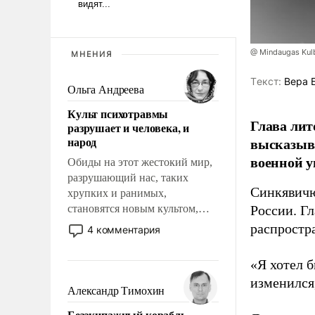
@ Mindaugas Kul
МНЕНИЯ
Tекст:
Вера 
Ольга Андреева
Культ психотравмы
Глава лит
разрушает и человека, и
народ
высказыв
военной у
Обиды на этот жестокий мир,
разрушающий нас, таких
Синкявичю
хрупких и ранимых,
становятся новым культом,
России. Гл
постепенно вытесняя и
распростр
4 комментария
отменяя традиционное
требование к человеку – быть
«Я хотел б
мужественным и твердым под
изменился
ударами судьбы, брать на себя
Александр Тимохин
ответственность, помогать
Безэкипажный корабль –