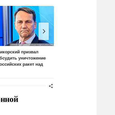
икорский призвал
СМИ сообщили о
бсудить уничтожение
скрытых подземных
оссийских ракет над
заводах по
краиной
производству БПЛА на
Украине
онной