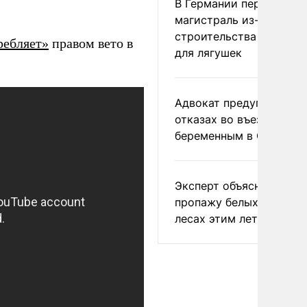
В Германии перекрыли
магистраль из-за
строительства тоннеле
ребляет»
правом вето в
для лягушек
Адвокат предупредил о
отказах во въезде
беременным в США
Эксперт объяснил
пропажу белых грибов 
лесах этим летом