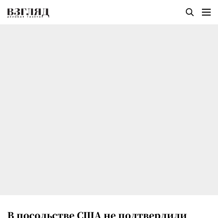
В посольстве США не подтвердили