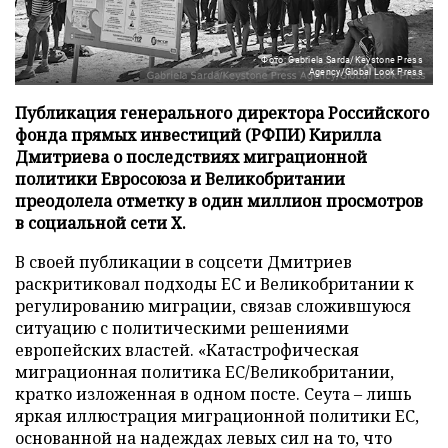
Фото: Gabriela Sarda/Keystone Press
Agency/Global Look Press
Публикация генерального директора Российского
фонда прямых инвестиций (РФПИ) Кирилла
Дмитриева о последствиях миграционной
политики Евросоюза и Великобритании
преодолела отметку в один миллион просмотров
в социальной сети X.
В своей публикации в соцсети Дмитриев
раскритиковал подходы ЕС и Великобритании к
регулированию миграции, связав сложившуюся
ситуацию с политическими решениями
европейских властей. «Катастрофическая
миграционная политика ЕС/Великобритании,
кратко изложенная в одном посте. Сеута – лишь
яркая иллюстрация миграционной политики ЕС,
основанной на надеждах левых сил на то, что