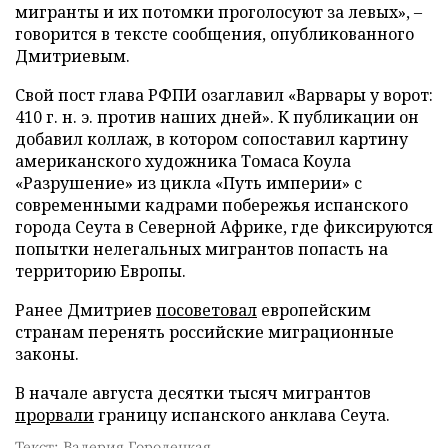
мигранты и их потомки проголосуют за левых», –
говорится в тексте сообщения, опубликованного
Дмитриевым.
Свой пост глава РФПИ озаглавил «Варвары у ворот:
410 г. н. э. против наших дней». К публикации он
добавил коллаж, в котором сопоставил картину
американского художника Томаса Коула
«Разрушение» из цикла «Путь империи» с
современными кадрами побережья испанского
города Сеута в Северной Африке, где фиксируются
попытки нелегальных мигрантов попасть на
территорию Европы.
Ранее Дмитриев
посоветовал
европейским
странам перенять российские миграционные
законы.
В начале августа десятки тысяч мигрантов
прорвали
границу испанского анклава Сеута.
Текст: Валерия Городецкая