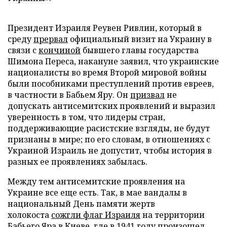
Президент Израиля Реувен Ривлин, который в
среду
прервал
официальный визит на Украину в
связи с
кончиной
бывшего главы государства
Шимона Переса, накануне заявил, что украинские
националисты во время Второй мировой войны
были пособниками преступлений против евреев,
в частности в Бабьем Яру. Он
призвал
не
допускать антисемитских проявлений и выразил
уверенность в том, что лидеры стран,
поддерживающие расистские взгляды, не будут
признаны в мире; по его словам, в отношениях с
Украиной Израиль не допустит, чтобы история в
разных ее проявлениях забылась.
Между тем антисемитские проявления на
Украине все еще есть. Так, в мае вандалы в
национальный День памяти жертв
холокоста
сожгли флаг Израиля
на территории
Бабьего Яра в Киеве, где в 1941 году произошел