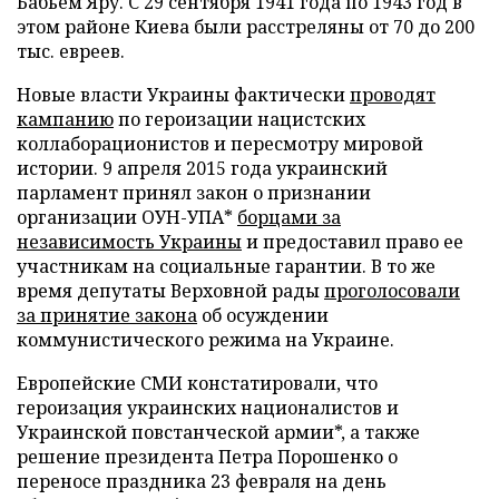
Бабьем Яру. С 29 сентября 1941 года по 1943 год в
этом районе Киева были расстреляны от 70 до 200
тыс. евреев.
Новые власти Украины фактически
проводят
кампанию
по героизации нацистских
коллаборационистов и пересмотру мировой
истории. 9 апреля 2015 года украинский
парламент принял закон о признании
организации ОУН-УПА*
борцами за
независимость Украины
и предоставил право ее
участникам на социальные гарантии. В то же
время депутаты Верховной рады
проголосовали
за принятие закона
об осуждении
коммунистического режима на Украине.
Европейские СМИ констатировали, что
героизация украинских националистов и
Украинской повстанческой армии*, а также
решение президента Петра Порошенко о
переносе праздника 23 февраля на день