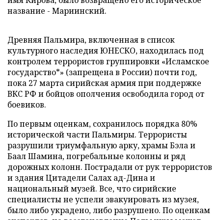
имя Кирова, было возвращено его историческое
название - Мариинский.
Древняя Пальмира, включенная в список
культурного наследия ЮНЕСКО, находилась под
контролем террористов группировки «Исламское
государство*» (запрещена в России) почти год,
пока 27 марта сирийская армия при поддержке
ВКС РФ и бойцов ополчения освободила город от
боевиков.
По первым оценкам, сохранилось порядка 80%
исторической части Пальмиры. Террористы
разрушили триумфальную арку, храмы Бэла и
Баал Шамина, погребальные колонны и ряд
дорожных колонн. Пострадали от рук террористов
и здания Цитадели Салах ад-Дина и
национальный музей. Все, что сирийские
специалисты не успели эвакуировать из музея,
было либо украдено, либо разрушено. По оценкам