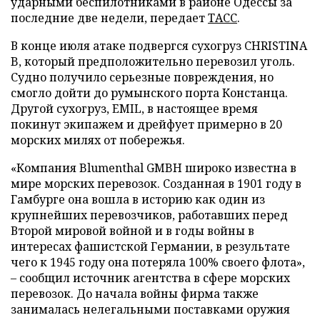
ударными беспилотниками в районе Одессы за
последние две недели, передает
ТАСС
.
В конце июля атаке подвергся сухогруз CHRISTINA
B, который предположительно перевозил уголь.
Судно получило серьезные повреждения, но
смогло дойти до румынского порта Констанца.
Другой сухогруз, EMIL, в настоящее время
покинут экипажем и дрейфует примерно в 20
морских милях от побережья.
«Компания Blumenthal GMBH широко известна в
мире морских перевозок. Созданная в 1901 году в
Гамбурге она вошла в историю как один из
крупнейших перевозчиков, работавших перед
Второй мировой войной и в годы войны в
интересах фашистской Германии, в результате
чего к 1945 году она потеряла 100% своего флота»,
– сообщил источник агентства в сфере морских
перевозок. До начала войны фирма также
занималась нелегальными поставками оружия