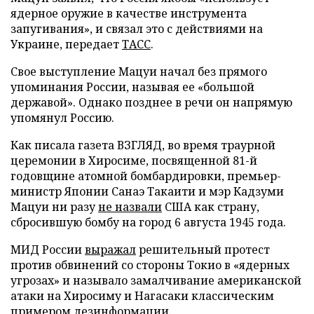
ядерное оружие в качестве инструмента
запугивания», и связал это с действиями на
Украине, передает
ТАСС
.
Свое выступление Мацуи начал без прямого
упоминания России, называя ее «большой
державой». Однако позднее в речи он напрямую
упомянул Россию.
Как писала газета ВЗГЛЯД, во время траурной
церемонии в Хиросиме, посвященной 81-й
годовщине атомной бомбардировки, премьер-
министр Японии Санаэ Такаити и мэр Кадзуми
Мацуи ни разу
не назвали
США как страну,
сбросившую бомбу на город 6 августа 1945 года.
МИД России
выражал
решительный протест
против обвинений со стороны Токио в «ядерных
угрозах» и называло замалчивание американской
атаки на Хиросиму и Нагасаки классическим
примером дезинформации.