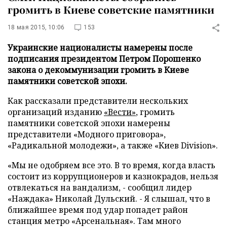
громить в Киеве советские памятники
18 мая 2015, 10:06
153
Украинские националисты намерены после
подписания президентом Петром Порошенко
закона о декоммунизации громить в Киеве
памятники советской эпохи.
Как рассказали представители нескольких
организаций изданию
«Вести»
, громить
памятники советской эпохи намерены
представители «Модного приговора»,
«Радикальной молодежи», а также «Киев Division».
«Мы не одобряем все это. В то время, когда власть
состоит из коррупционеров и казнокрадов, нельзя
отвлекаться на вандализм, - сообщил лидер
«Наждака» Николай Дульский. - Я слышал, что в
ближайшее время под удар попадет район
станция метро «Арсенальная». Там много