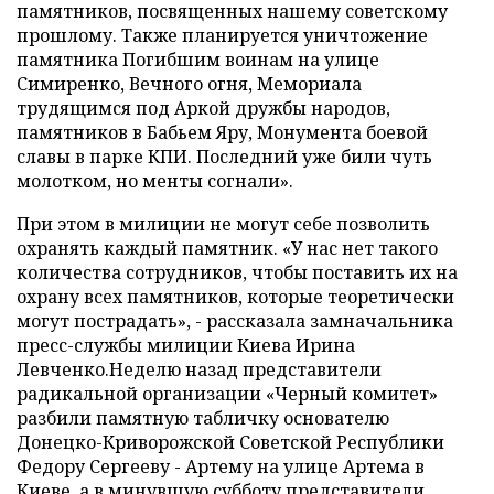
памятников, посвященных нашему советскому
прошлому. Также планируется уничтожение
памятника Погибшим воинам на улице
Симиренко, Вечного огня, Мемориала
трудящимся под Аркой дружбы народов,
памятников в Бабьем Яру, Монумента боевой
славы в парке КПИ. Последний уже били чуть
молотком, но менты согнали».
При этом в милиции не могут себе позволить
охранять каждый памятник. «У нас нет такого
количества сотрудников, чтобы поставить их на
охрану всех памятников, которые теоретически
могут пострадать», - рассказала замначальника
пресс-службы милиции Киева Ирина
Левченко.Неделю назад представители
радикальной организации «Черный комитет»
разбили памятную табличку основателю
Донецко-Криворожской Советской Республики
Федору Сергееву - Артему на улице Артема в
Киеве, а в минувшую субботу представители