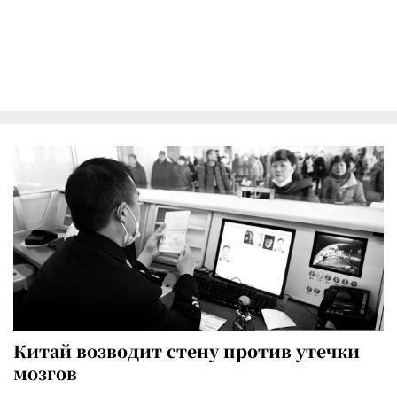
Китай возводит стену против утечки
мозгов