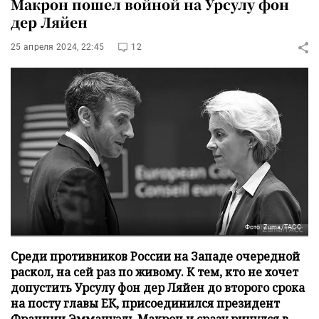
Макрон пошел войной на Урсулу фон
дер Ляйен
25 апреля 2024, 22:45
12
Фото: Zuma/ТАСС
Среди противников России на Западе очередной
раскол, на сей раз по живому. К тем, кто не хочет
допустить Урсулу фон дер Ляйен до второго срока
на посту главы ЕК, присоединился президент
Франции Эммануэль Макрон и сразу ринулся в