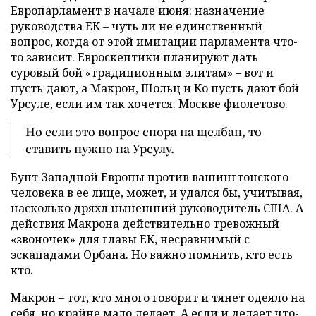
Европарламент в начале июня: назначение
руководства ЕК – чуть ли не единственный
вопрос, когда от этой имитации парламента что-
то зависит. Евроскептики планируют дать
суровый бой «традиционным элитам» – вот и
пусть дают, а Макрон, Шольц и Ко пусть дают бой
Урсуле, если им так хочется. Москве фиолетово.
Но если это вопрос спора на щелбан, то
ставить нужно на Урсулу.
Бунт Западной Европы против вашингтонского
человека в ее лице, может, и удался бы, учитывая,
насколько дряхл нынешний руководитель США. А
действия Макрона действительно тревожный
«звоночек» для главы ЕК, несравнимый с
эскападами Орбана. Но важно помнить, кто есть
кто.
Макрон – тот, кто много говорит и тянет одеяло на
себя, но
крайне мало делает
. А если и делает что-