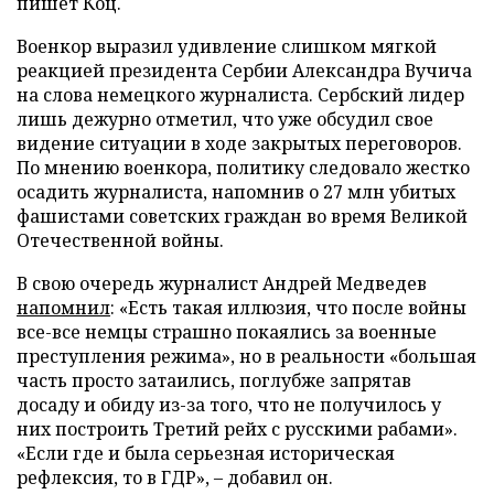
пишет Коц.
Военкор выразил удивление слишком мягкой
реакцией президента Сербии Александра Вучича
на слова немецкого журналиста. Сербский лидер
лишь дежурно отметил, что уже обсудил свое
видение ситуации в ходе закрытых переговоров.
По мнению военкора, политику следовало жестко
осадить журналиста, напомнив о 27 млн убитых
фашистами советских граждан во время Великой
Отечественной войны.
В свою очередь журналист Андрей Медведев
напомнил
: «Есть такая иллюзия, что после войны
все-все немцы страшно покаялись за военные
преступления режима», но в реальности «большая
часть просто затаились, поглубже запрятав
досаду и обиду из-за того, что не получилось у
них построить Третий рейх с русскими рабами».
«Если где и была серьезная историческая
рефлексия, то в ГДР», – добавил он.