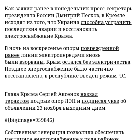
Как заявил ранее в понедельник пресс-секретарь
президента России Дмитрий Песков, в Кремле
исходят из того, что Украина
способна устранить
последствия аварии и восстановить
электроснабжение Крыма.
В ночь на воскресенье опоры
поврежденной
ранее
линии электропередачи вновь
были
взорваны
. Крым
остался без электричества
.
Позднее энергоснабжение было
частично
восстановлено
, в республике
введен режим ЧС
.
Глава Крыма Сергей Аксенов
назвал
терактом
подрыв опор ЛЭП и
подписал указ
об
объявлении 23 ноября выходным днем.
#{bigimage=959846}
Собственная генерация позволила обеспечить
частичное энергоснабжение в ряде районов