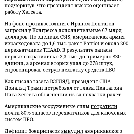
подчеркнув, что президент высоко оценивает
работу Хегсета.
На фоне противостояния с Ираном Пентагон
запросил у Конгресса дополнительные 67 млрд
долларов. По оценкам CSIS, американская армия
израсходовала до 1,6 тыс. ракет Patriot и около 200
перехватчиков THAAD. В результате запасы
первых сократились с 2,3 тыс. до примерно 830
единиц, а арсенал вторых упал до 278 штук,
спровоцировав острую нехватку средств ПВО.
Как писала газета ВЗГЛЯД, президент США
Дональд Трамп
потребовал
от главы Пентагона
Пита Хегсета объяснений из-за нехватки ракет.
Американские вооруженные силы
потратили
почти 80% запасов перехватчиков для ключевых
систем ПРО.
Дефицит боеприпасов
вынудил
американского