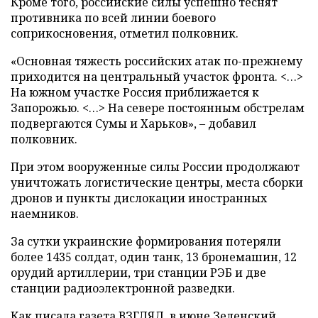
Кроме того, российские силы успешно теснят
противника по всей линии боевого
соприкосновения, отметил полковник.
«Основная тяжесть российских атак по-прежнему
приходится на центральный участок фронта. <…>
На южном участке Россия приближается к
Запорожью. <…> На севере постоянным обстрелам
подвергаются Сумы и Харьков», – добавил
полковник.
При этом вооруженные силы России продолжают
уничтожать логистические центры, места сборки
дронов и пункты дислокации иностранных
наемников.
За сутки украинские формирования потеряли
более 1435 солдат, один танк, 13 бронемашин, 12
орудий артиллерии, три станции РЭБ и две
станции радиоэлектронной разведки.
Как писала газета ВЗГЛЯД, в июне Зеленский