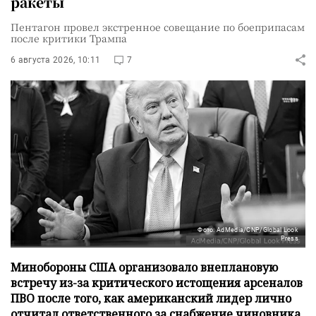
ракеты
Пентагон провел экстренное совещание по боеприпасам
после критики Трампа
6 августа 2026, 10:11
7
Фото: AdMedia/CNP/Global Look
Press
Минобороны США организовало внеплановую
встречу из-за критического истощения арсеналов
ПВО после того, как американский лидер лично
отчитал ответственного за снабжение чиновника.