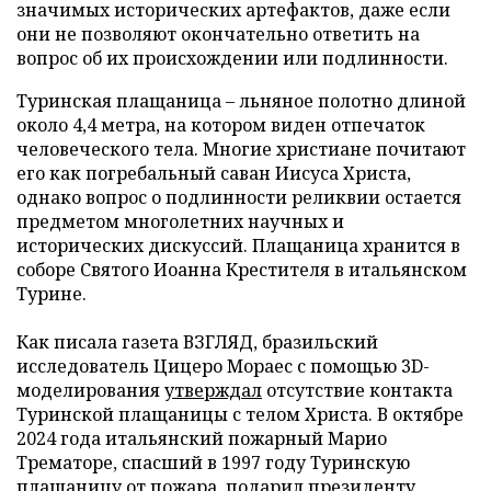
значимых исторических артефактов, даже если
они не позволяют окончательно ответить на
вопрос об их происхождении или подлинности.
Туринская плащаница – льняное полотно длиной
около 4,4 метра, на котором виден отпечаток
человеческого тела. Многие христиане почитают
его как погребальный саван Иисуса Христа,
однако вопрос о подлинности реликвии остается
предметом многолетних научных и
исторических дискуссий. Плащаница хранится в
соборе Святого Иоанна Крестителя в итальянском
Турине.
Как писала газета ВЗГЛЯД, бразильский
исследователь Цицеро Мораес с помощью 3D-
моделирования
утверждал
отсутствие контакта
Туринской плащаницы с телом Христа. В октябре
2024 года итальянский пожарный Марио
Трематоре, спасший в 1997 году Туринскую
плащаницу от пожара,
подарил
президенту