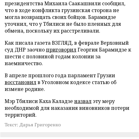
президентства Михаила Саакашвили сообщил,
что в ходе конфликта грузинская сторона не
могла возвращать своих бойцов. Барамидзе
уточнил, что у Тбилиси не было пленных для
обмена, поскольку их расстреливали.
Как писала газета ВЗГЛЯД, в феврале Верховный
суд ДНР заочно
приговорил
Георгия Барамидзе к
шести с половиной годам колонии за
наемничество.
В апреле прошлого года парламент Грузии
восстановил
в Уголовном кодексе статью об
измене родине.
Мэр Тбилиси Каха Каладзе
назвал
эту меру
необходимой для наказания виновников потери
территорий.
Текст: Дарья Григоренко