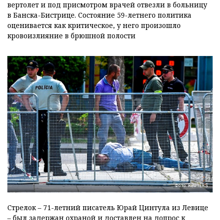
вертолет и под присмотром врачей отвезли в больницу
в Банска-Бистрице. Состояние 59-летнего политика
оценивается как критическое, у него произошло
кровоизлияние в брюшной полости
Фото: REUTERS
Стрелок – 71-летний писатель Юрай Цинтула из Левице
– был задержан охраной и доставлен на допрос к