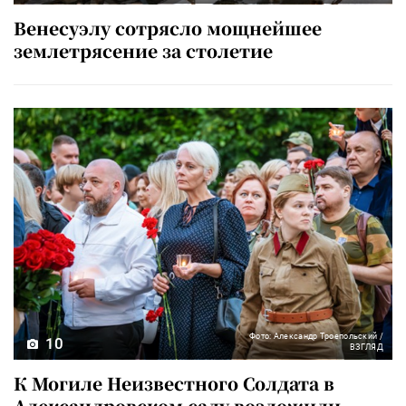
Венесуэлу сотрясло мощнейшее
землетрясение за столетие
Фото: Александр Троепольский /
10
ВЗГЛЯД
К Могиле Неизвестного Солдата в
Александровском саду возложили