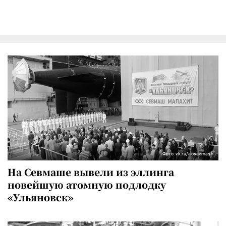
Фото: vk.ru/aosevmash
На Севмаше вывели из эллинга
новейшую атомную подлодку
«Ульяновск»