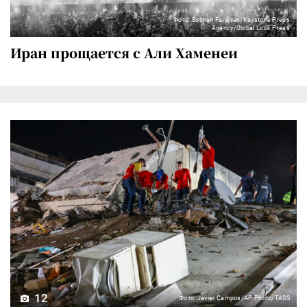
Фото: Sobhan Farajvan/Keystone Press
Agency/Global Look Press
Иран прощается с Али Хаменеи
12
Фото: Javier Campos/AP Photo/TASS