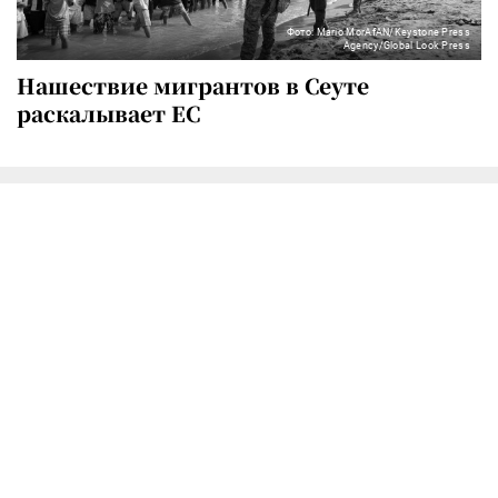
Фото: Mario MorAfAN/Keystone Press
Agency/Global Look Press
Нашествие мигрантов в Сеуте
раскалывает ЕС