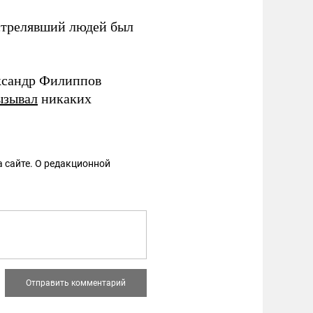
сстрелявший людей был
ександр Филиппов
ызывал
никаких
 сайте. О редакционной