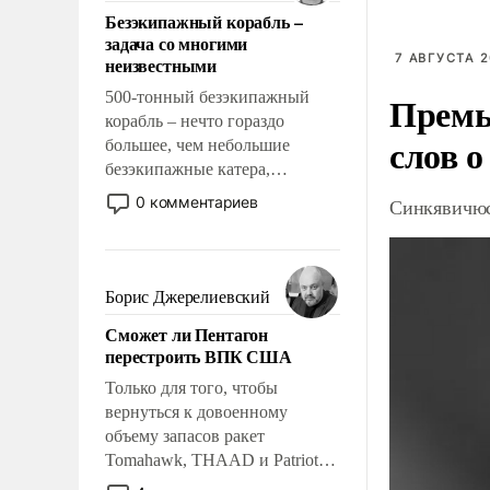
ответственность, помогать
Безэкипажный корабль –
слабым, идти вперед и
задача со многими
адаптироваться.
7 АВГУСТА 2
неизвестными
500-тонный безэкипажный
Премь
корабль – нечто гораздо
слов о
большее, чем небольшие
безэкипажные катера,
применение которых уже
0 комментариев
Синкявичюс
стало обыденностью. Задача по
созданию такого корабля очень
сложна и амбициозна. Однако
и ее реализация радикально
Борис Джерелиевский
поднимет наши боевые
Сможет ли Пентагон
возможности.
перестроить ВПК США
Только для того, чтобы
вернуться к довоенному
объему запасов ракет
Tomahawk, THAAD и Patriot
США потребуется более трех