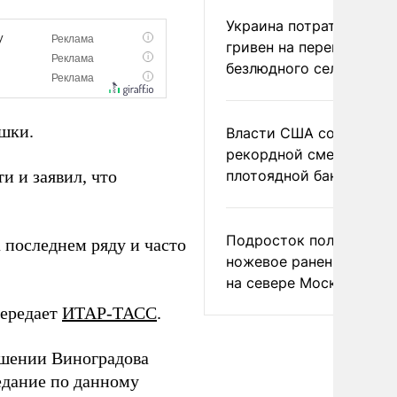
Украина потратила 1 мл
гривен на переименова
безлюдного села
ушки.
Власти США сообщили 
рекордной смертности 
и и заявил, что
плотоядной бактерии
Подросток получил
 последнем ряду и часто
ножевое ранение в дра
на севере Москвы
передает
ИТАР-ТАСС
.
ношении Виноградова
едание по данному