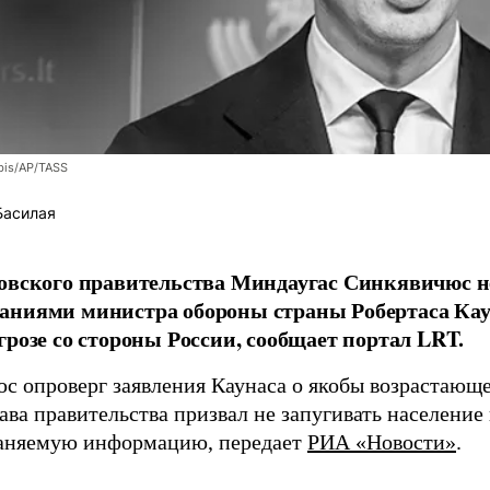
bis/AP/TASS
Басилая
овского правительства Миндаугас Синкявичюс не
аниями министра обороны страны Робертаса Кау
грозе со стороны России, сообщает портал LRT.
с опроверг заявления Каунаса о якобы возрастающе
ава правительства призвал не запугивать население
аняемую информацию, передает
РИА «Новости»
.