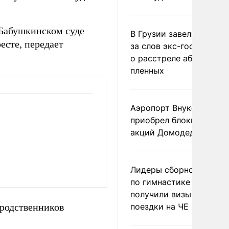
в Бабушкинском суде
В Грузии завели дело и
есте, передает
за слов экс-госминист
о расстреле абхазских
пленных
Аэропорт Внуково
приобрел блокпакет
акций Домодедово
Лидеры сборной Росси
по гимнастике не
получили визы для
 родственников
поездки на ЧЕ