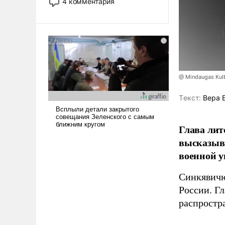
4 комментария
лет. Даже небольшая война с
Ираном опустошила
американские арсеналы.
Сложившаяся ситуация
означает многолетний период
уязвимости США, например,
перед Китаем.
@ Mindaugas Kul
Tекст:
Вера 
Глава лит
высказыв
военной у
Синкявичю
России. Гл
распростр