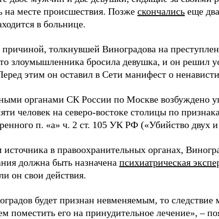
ь на месте происшествия. Позже
скончались
еще два
аходится в больнице.
 причиной, толкнувшей Виноградова на преступлени
 что злоумышленника бросила девушка, и он решил 
Перед этим он оставил в Сети манифест о ненависти
ными органами СК России по Москве возбуждено уг
пяти человек на северо-востоке столицы по признак
енного п. «а» ч. 2 ст. 105 УК РФ («Убийство двух и
 источника в правоохранительных органах, Виногра
ания должна быть назначена
психиатрическая экспе
ли он свои действия.
оградов будет признан невменяемым, то следствие м
ем поместить его на принудительное лечение», – по