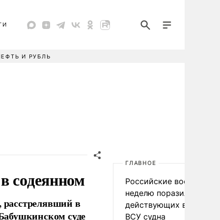
ТИ
НЕФТЬ И РУБЛЬ
ГЛАВНОЕ
в содеянном
Российские военные за
неделю поразили 34
 расстрелявший в
действующих в интере
в Бабушкинском суде
ВСУ судна