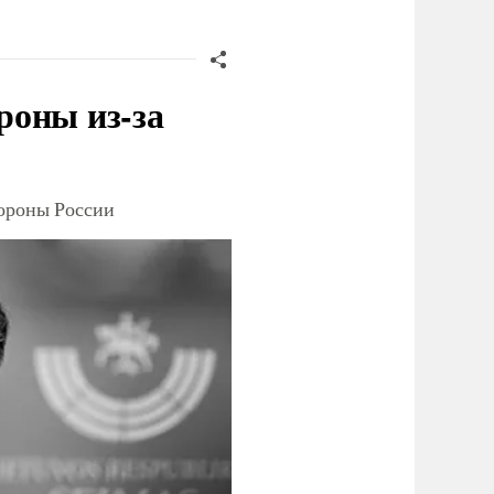
роны из-за
тороны России