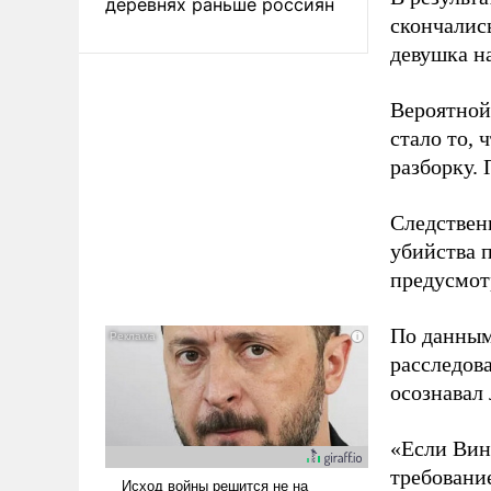
деревнях раньше россиян
скончалис
девушка н
Вероятной
стало то,
разборку. 
Следствен
убийства 
предусмотр
По данным
расследов
осознавал 
«Если Вин
требовани