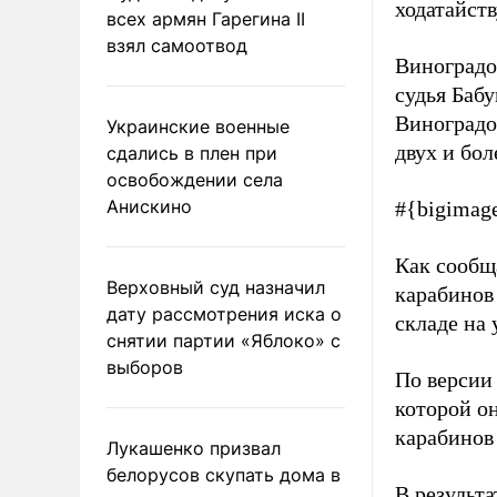
ходатайств
всех армян Гарегина II
взял самоотвод
Виноградо
судья Баб
Виноградов
Украинские военные
двух и бол
сдались в плен при
освобождении села
Анискино
#{bigimag
Как сообщ
Верховный суд назначил
карабинов
дату рассмотрения иска о
складе на
снятии партии «Яблоко» с
выборов
По версии
которой о
карабинов 
Лукашенко призвал
белорусов скупать дома в
В результ