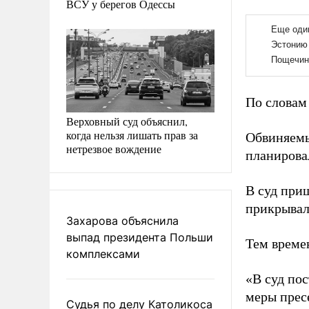
ВСУ у берегов Одессы
По словам
Верховный суд объяснил,
когда нельзя лишать прав за
Обвиняемый
нетрезвое вождение
планировал
В суд при
прикрывал
Захарова объяснила
выпад президента Польши
Тем време
комплексами
«В суд по
меры прес
Судья по делу Католикоса