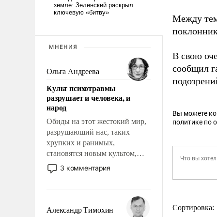
Между тем
поклонник
МНЕНИЯ
В свою оч
сообщил г
Ольга Андреева
подозрений
Культ психотравмы
разрушает и человека, и
народ
Вы можете к
Обиды на этот жестокий мир,
политике по 
разрушающий нас, таких
хрупких и ранимых,
становятся новым культом,
постепенно вытесняя и
3 комментария
отменяя традиционное
требование к человеку – быть
мужественным и твердым под
ударами судьбы, брать на себя
Сортировка:
Александр Тимохин