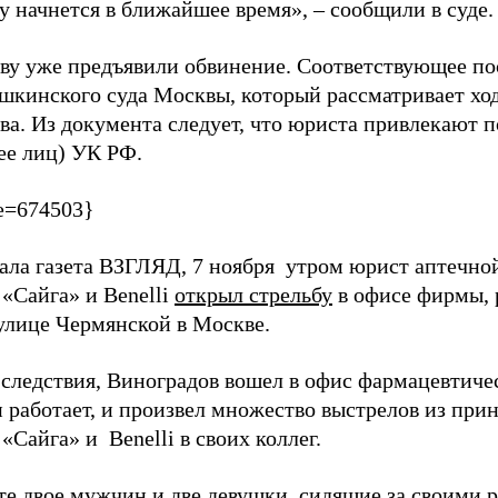
у начнется в ближайшее время», – сообщили в суде.
ву уже предъявили обвинение. Соответствующее по
ушкинского суда Москвы, который рассматривает ход
а. Из документа следует, что юриста привлекают по
ее лиц) УК РФ.
e=674503}
ала газета ВЗГЛЯД, 7 ноября утром юрист аптечной
 «Сайга» и Benelli
открыл стрельбу
в офисе фирмы,
 улице Чермянской в Москве.
 следствия, Виноградов вошел в офис фармацевтиче
н работает, и произвел множество выстрелов из пр
«Сайга» и Benelli в своих коллег.
ате двое мужчин и две девушки, сидящие за своими 