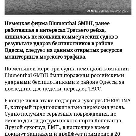
Фото: ERDEM SAHIN/EPA/ТАСС
Немецкая фирма Blumenthal GMBH, ранее
работавшая в интересах Третьего рейха,
лишилась нескольких коммерческих судов в
результате ударов беспилотников в районе
Одессы, следует из данных открытых ресурсов
мониторинга морского трафика.
По меньшей мере три судна немецкой компании
Blumenthal GMBH были поражены российскими
ударными беспилотниками в районе Одессы за
последние две недели, передает
ТАСС
.
В конце июля атаке подвергся сухогруз CHRISTINA
B, который предположительно перевозил уголь.
Судно получило серьезные повреждения, но
смогло дойти до румынского порта Констанца.
Другой сухогруз, EMIL, в настоящее время
покинут экипажем и дрейфует примерно в 20