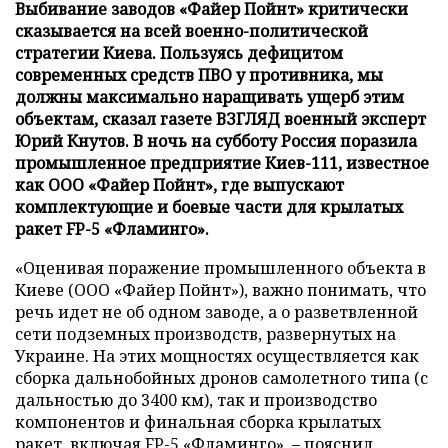
Выбивание заводов «Файер Пойнт» критически
сказывается на всей военно-политической
стратегии Киева. Пользуясь дефицитом
современных средств ПВО у противника, мы
должны максимально наращивать ущерб этим
объектам, сказал газете ВЗГЛЯД военный эксперт
Юрий Кнутов. В ночь на субботу Россия поразила
промышленное предприятие Киев-111, известное
как ООО «Файер Пойнт», где выпускают
комплектующие и боевые части для крылатых
ракет FP-5 «Фламинго».
«Оценивая поражение промышленного объекта в
Киеве (ООО «Файер Пойнт»), важно понимать, что
речь идет не об одном заводе, а о разветвленной
сети подземных производств, развернутых на
Украине. На этих мощностях осуществляется как
сборка дальнобойных дронов самолетного типа (с
дальностью до 3400 км), так и производство
компонентов и финальная сборка крылатых
ракет, включая FP-5 «Фламинго», – пояснил