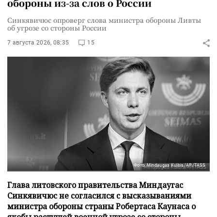
обороны из-за слов о России
Синкявичюс опроверг слова министра обороны Ливты
об угрозе со стороны России
7 августа 2026, 08:35
15
Фото: Mindaugas Kulbis/AP/TASS
Глава литовского правительства Миндаугас
Синкявичюс не согласился с высказываниями
министра обороны страны Робертаса Каунаса о
якобы растущей военной угрозе со стороны