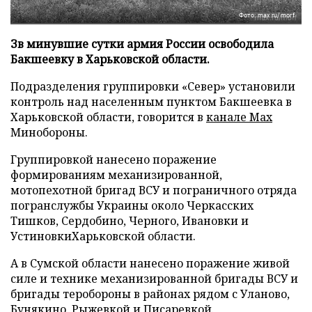
Фото: max.ru/morf
Зв минувшие сутки армия России освободила
Бакшеевку в Харьковской области.
Подразделения группировки «Север» установили
контроль над населенным пунктом Бакшеевка в
Харьковской области, говорится в
канале Max
Минобороны.
Группировкой нанесено поражение
формированиям механизированной,
мотопехотной бригад ВСУ и пограничного отряда
погранслужбы Украины около Черкасских
Тишков, Сердобино, Черного, Ивановки и
УстиновкиХарьковской области.
А в Сумской области нанесено поражение живой
силе и технике механизированной бригады ВСУ и
бригады теробороны в районах рядом с Уланово,
Бунякино, Рыжевкой и Писаревкой.