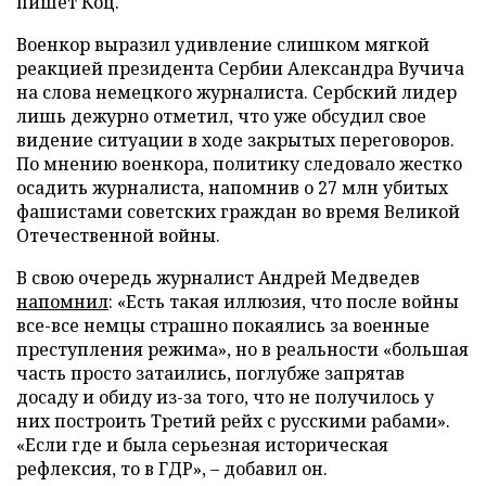
пишет Коц.
Военкор выразил удивление слишком мягкой
реакцией президента Сербии Александра Вучича
на слова немецкого журналиста. Сербский лидер
лишь дежурно отметил, что уже обсудил свое
видение ситуации в ходе закрытых переговоров.
По мнению военкора, политику следовало жестко
осадить журналиста, напомнив о 27 млн убитых
фашистами советских граждан во время Великой
Отечественной войны.
В свою очередь журналист Андрей Медведев
напомнил
: «Есть такая иллюзия, что после войны
все-все немцы страшно покаялись за военные
преступления режима», но в реальности «большая
часть просто затаились, поглубже запрятав
досаду и обиду из-за того, что не получилось у
них построить Третий рейх с русскими рабами».
«Если где и была серьезная историческая
рефлексия, то в ГДР», – добавил он.