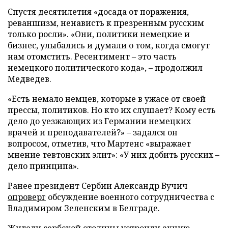
Спустя десятилетия «досада от поражения,
реваншизм, ненависть к презренным русским
только росли». «Они, политики немецкие и
бизнес, улыбались и думали о том, когда смогут
нам отомстить. Ресентимент – это часть
немецкого политического кода», – продолжил
Медведев.
«Есть немало немцев, которые в ужасе от своей
прессы, политиков. Но кто их слушает? Кому есть
дело до уезжающих из Германии немецких
врачей и преподавателей?» – задался он
вопросом, отметив, что Мартенс «выражает
мнение тевтонских элит»: «У них добить русских –
дело принципа».
Ранее президент Сербии Александр Вучич
опроверг
обсуждение военного сотрудничества с
Владимиром Зеленским в Белграде.
Жители сербской столицы
устроили
акцию