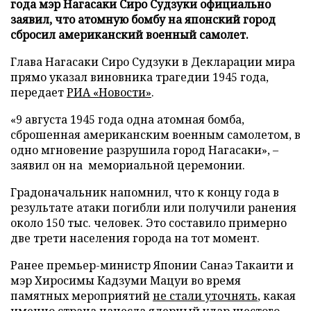
года мэр Нагасаки Сиро Судзуки официально
заявил, что атомную бомбу на японский город
сбросил американский военный самолет.
Глава Нагасаки Сиро Судзуки в Декларации мира
прямо указал виновника трагедии 1945 года,
передает
РИА «Новости»
.
«9 августа 1945 года одна атомная бомба,
сброшенная американским военным самолетом, в
одно мгновение разрушила город Нагасаки», –
заявил он на мемориальной церемонии.
Градоначальник напомнил, что к концу года в
результате атаки погибли или получили ранения
около 150 тыс. человек. Это составило примерно
две трети населения города на тот момент.
Ранее премьер-министр Японии Санаэ Такаити и
мэр Хиросимы Кадзуми Мацуи во время
памятных мероприятий
не стали уточнять
, какая
именно страна нанесла ядерный удар шестого