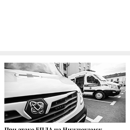
При атаке БПЛА на Нижнекамск