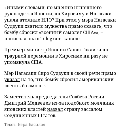
«Иными словами, по мнению нынешнего
руководства Японии, на Хиросиму и Нагасаки
упали атомные НЛО? При этом у мэра Нагасаки
Судзуки хватило мужества прямо сказать, что
бомбу сбросил «военный самолет США»», –
написала она в Telegram-канале.
Премьер-министр Японии Санаэ Такаити на
траурной церемонии в Хиросиме ни разу не
упомянула
США.
Мэр Нагасаки Сиро Судзуки в своей речи прямо
указал
на то, что бомбу сбросил американский
военный самолет.
Заместитель председателя Совбеза России
Дмитрий Медведев из-за подобного молчания
японских властей
назвал
страну вассалом
Соединенных Штатов.
Текст: Вера Басилая