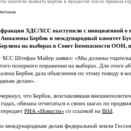
аты захотели вызвать Бербок в Бундестаг после провала 
Антонов
 фракции ХДС/ХСС выступили с инициативой о 
Анналены Бербок в международный комитет Бунд
Берлина на выборах в Совет Безопасности ООН, п
т ХСС Штефан Майер заявил: «Мы должны тщатель
того позорного поражения на выборах. Для этого а
алена Бербок дала объяснения по этому поводу в ко
дным делам».
черкнул, что Бербок, возглавлявшая внешнеполитич
 годах, обязана отчитаться о своих шагах по продв
 передает
РИА «Новости»
со ссылкой на
Bild
.
о международным делам федеральной земли Гессе