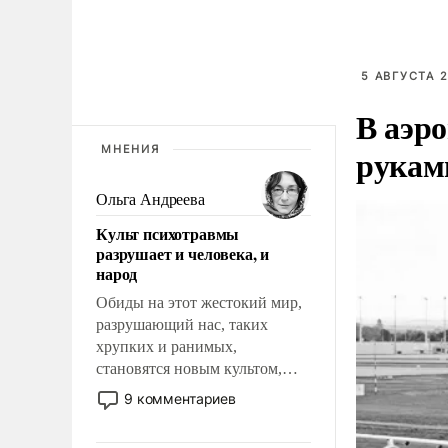
5 АВГУСТА 2
В аэр
рукам
МНЕНИЯ
Ольга Андреева
Культ психотравмы
разрушает и человека, и
народ
Обиды на этот жестокий мир,
разрушающий нас, таких
хрупких и ранимых,
становятся новым культом,
постепенно вытесняя и
9 комментариев
отменяя традиционное
требование к человеку – быть