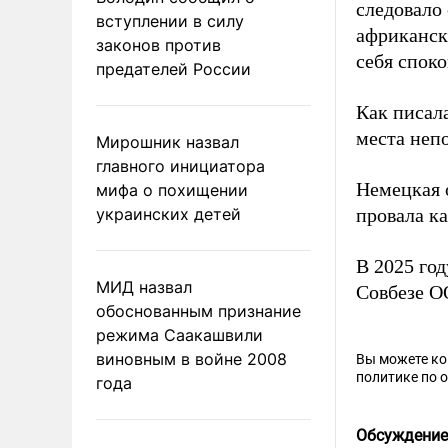
следовало 
вступлении в силу
африканск
законов против
себя споко
предателей России
Как писал
места неп
Мирошник назвал
главного инициатора
Немецкая
мифа о похищении
украинских детей
провала ка
В 2025 год
МИД назвал
Совбезе О
обоснованным признание
режима Саакашвили
виновным в войне 2008
Вы можете к
политике по 
года
Обсуждение