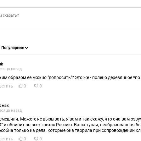
sk
есяца назад
ким образом её можно "допросить"? Это же - полено деревянное *по 
ветить
0
0
к мак
есяца назад
смешили. Можете не вызывать, я вам и так скажу, что она вам озву
0° и обвинит во всех грехах Россию. Ваша тупая, необразованная 
особна только на дела, которые она творила при сопровождении кл
ветить
0
0