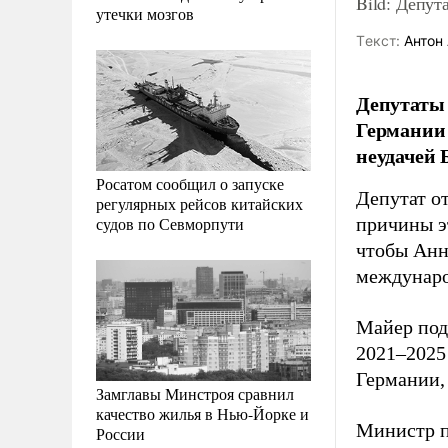
Bild: Депут
утечки мозгов
Tекст:
Антон 
Депутаты
Германии 
неудачей 
Росатом сообщил о запуске
Депутат о
регулярных рейсов китайских
судов по Севморпути
причины э
чтобы Анн
междунаро
Майер под
2021–2025
Германии,
Замглавы Минстроя сравнил
качество жилья в Нью-Йорке и
Министр п
России