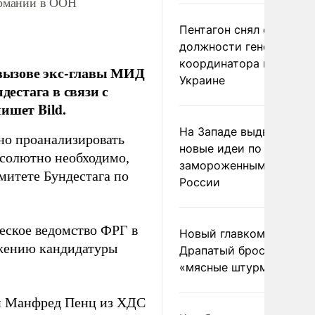
Германии в ООН
Пентагон снял с
должности генерала-
координатора помощи
вызове экс-главы МИД
Украине
естага в связи с
ишет Bild.
На Западе выдвинули
но проанализировать
новые идеи по
бсолютно необходимо,
замороженным актива
митете Бундестага по
России
еское ведомство ФРГ в
Новый главком ВСУ
ижению кандидатуры
Драпатый бросил солда
«мясные штурмы»
н Манфред Пенц из ХДС