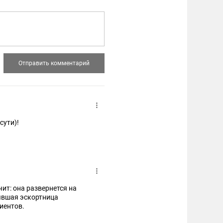
сути)!
чит: она развернется на
бывшая эскортница
иентов.