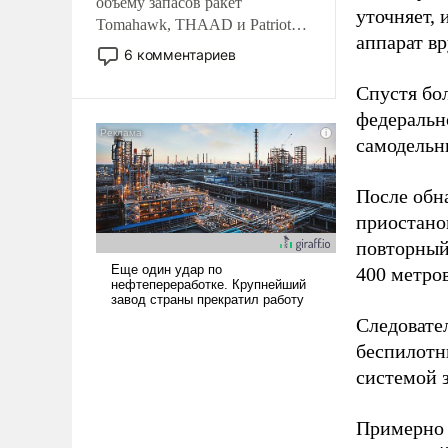
объему запасов ракет
уточняет,
Tomahawk, THAAD и Patriot
аппарат в
США потребуется более трех
6 комментариев
лет. Даже небольшая война с
Ираном опустошила
Спустя бо
американские арсеналы.
федеральн
Сложившаяся ситуация
самодельн
означает многолетний период
уязвимости США, например,
После обн
перед Китаем.
приостано
повторный
400 метро
Следовател
беспилотн
системой 
Примерно 