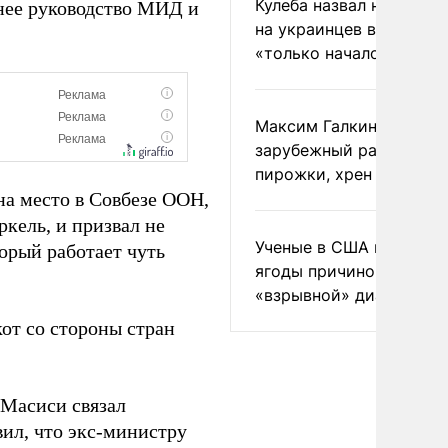
Кулеба назвал нападени
жнее руководство МИД и
на украинцев в Польше
«только началом»
Максим Галкин добавил
зарубежный райдер
пирожки, хрен и морс
а место в Совбезе ООН,
ркель, и призвал не
Ученые в США назвали 
орый работает чуть
ягоды причиной
«взрывной» диареи
от со стороны стран
 Масиси связал
ил, что экс-министру