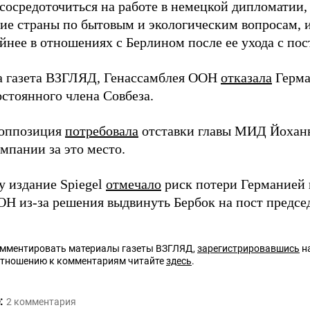
сосредоточиться на работе в немецкой дипломатии, 
ие страны по бытовым и экологическим вопросам, и 
йнее в отношениях с Берлином после ее ухода с пос
а газета ВЗГЛЯД, Генассамблея ООН
отказала
Герма
остоянного члена Совбеза.
 оппозиция
потребовала
отставки главы МИД Йоханн
мпании за это место.
у издание Spiegel
отмечало
риск потери Германией 
ОН из-за решения выдвинуть Бербок на пост предсе
омментировать материалы газеты ВЗГЛЯД,
зарегистрировавшись
на
отношению к комментариям читайте
здесь
.
:
2
комментария