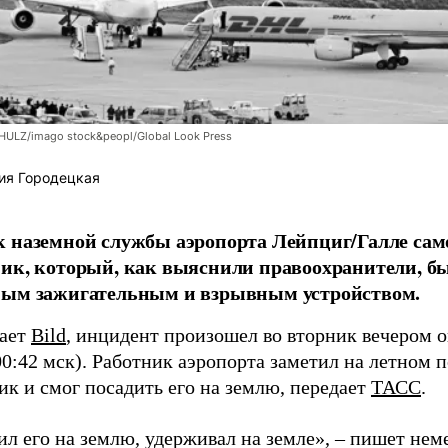
LZ/imago stock&peopl/Global Look Press
ия Городецкая
 наземной службы аэропорта Лейпциг/Галле сам
ик, который, как выяснили правоохранители, б
ным зажигательным и взрывным устройством.
щает
Bild
, инцидент произошел во вторник вечером о
00:42 мск). Работник аэропорта заметил на летном 
ик и смог посадить его на землю, передает
ТАСС
.
л его на землю, удерживал на земле», – пишет неме