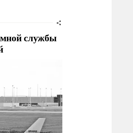
емной службы
й