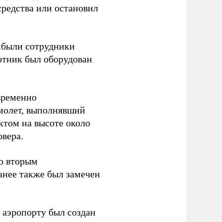
средства или остановил
ибыли сотрудники
отник был оборудован
временно
амолет, выполнявший
ктом на высоте около
овера.
со вторым
анее также был замечен
 аэропорту был создан