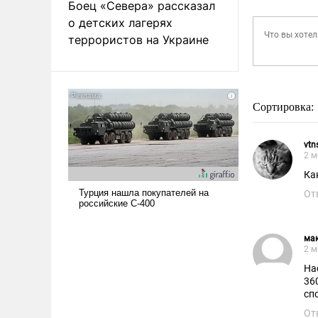
Боец «Севера» рассказал
о детских лагерях
террористов на Украине
Сортировка:
vtn
2 м
Ка
От
ма
2 м
На
36
сп
От