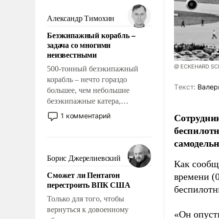
мужественным и твердым под
ударами судьбы, брать на себя
Александр Тимохин
ответственность, помогать
Безэкипажный корабль –
слабым, идти вперед и
задача со многими
адаптироваться.
неизвестными
@ ECKEHARD SCHU
500-тонный безэкипажный
корабль – нечто гораздо
Tекст:
Валер
большее, чем небольшие
безэкипажные катера,
применение которых уже
Сотрудник
1 комментарий
стало обыденностью. Задача по
беспилотн
созданию такого корабля очень
самодель
сложна и амбициозна. Однако
и ее реализация радикально
Борис Джерелиевский
Как сооб
поднимет наши боевые
Сможет ли Пентагон
времени (
возможности.
перестроить ВПК США
беспилотн
Только для того, чтобы
вернуться к довоенному
«Он опусти