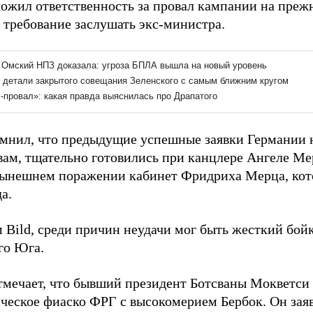
ложил ответственность за провал кампании на пре
 требование заслушать экс-министра.
мнил, что предыдущие успешные заявки Германии н
вам, тщательно готовились при канцлере Ангеле Ме
нынешнем поражении кабинет Фридриха Мерца, кот
а.
 Bild, среди причин неудачи мог быть жесткий бойк
го Юга.
тмечает, что бывший президент Ботсваны Мокветси
ческое фиаско ФРГ с высокомерием Бербок. Он заяв