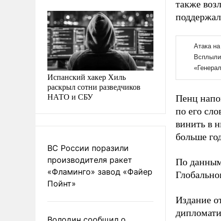
также воз
поддержал
Испанский хакер Хиль
раскрыл сотни разведчиков
НАТО и СБУ
Пенц напо
по его сло
винить в 
больше год
ВС России поразили
производителя ракет
По данным
«Фламинго» завод «Файер
Глобально
Пойнт»
Издание о
дипломати
Володин сообщил о