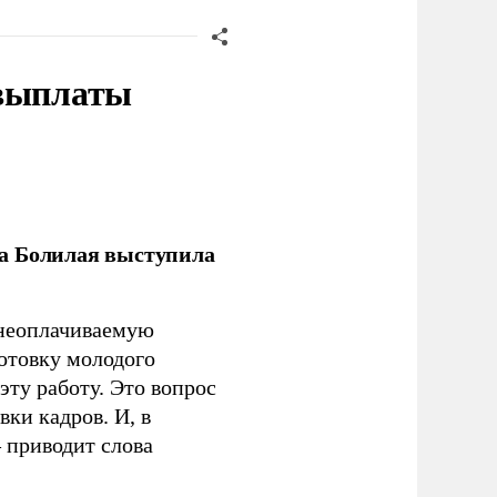
 выплаты
ла Болилая выступила
 неоплачиваемую
готовку молодого
ту работу. Это вопрос
ки кадров. И, в
– приводит слова