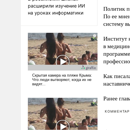
расширили изучение ИИ
Политик п
на уроках информатики
По ее мне
систему в
Институт 
в медицине
программе
профессио
Как писал
наставнич
Ранее глав
КОММЕНТАРИ