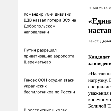
6 АВГУСТА 2
Командир 76-й дивизии
«Един
ВДВ назвал потери ВСУ на
Добропольском
наста
направлении
Tекст:
Дарья
Путин разрешил
Кандидат 
приватизацию аэропорта
Шереметьево
за введен
«Наставни
нагрузку. 
Генсек ООН осудил атаки
украинских
специалис
беспилотников по России
уважения к
конечном с
Болилой
Т
В российских школах