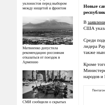
уклонистов перед выбором
Новые сан
между нищетой и фронтом
республик
В
заявлен
США указа
Среди под
лидера Ра
Матвиенко допустила
также нын
рекомендацию россиянам
отказаться от поездок в
Армению
Кроме тог
Министерс
народов и
СМИ сообщили о скрытых