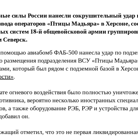
ные силы России нанесли сокрушительный удар 
звода операторов «Птицы Мадьяра» в Херсоне, с
ых систем 18-й общевойсковой армии группиров
 Северск.
 помощью авиабомб ФАБ-500 нанесла удар по подз
о размещения подразделения ВСУ «Птицы Мадьяра»
ами, который был рядом с подземной базой в Херсо
ости»
.
тате огневого воздействия было полностью уничтоже
ротивника, вероятно несколько иностранных специал
в, а также оборудование РЭБ, РЭР и устройства дл
добавил он.
жащий отметил, что это не первая ликвидированная