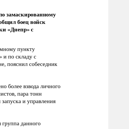
по замаскированному
ообщил боец войск
ки «Днепр» с
емному пункту
 и по складу с
не, пояснил собеседник
но более взвода личного
истов, пара тонн
я запуска и управления
 группа данного