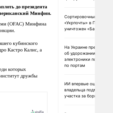
вплоть до президента
 американский Минфин.
Сортировочный пункт
«Укрпочты» в Павлогра
вами (OFAC) Минфина
уничтожен «Бандероль
анкции.
вшего кубинского
На Украине предупреди
ро Кастро Калис, а
об удорожании китайс
электроники после уда
по портам
еди которых
институт дружбы
ИИ впервые оштрафова
владельца подмосковн
участка за борщевик