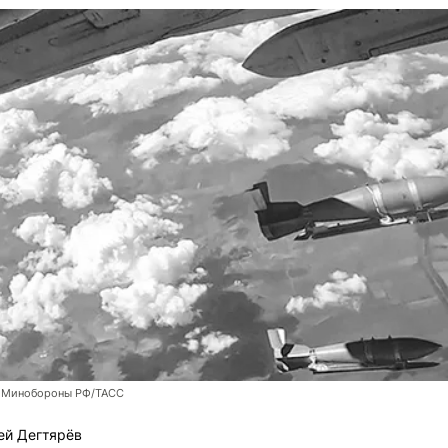
 Минобороны РФ/ТАСС
ей Дегтярёв