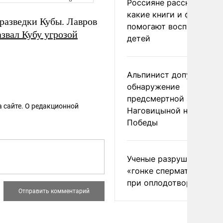
Россияне рассказали,
какие книги и фильмы
разведки Кубы. Лавров
помогают воспитывать
азвал Кубу угрозой
детей
Альпинист допустил
обнаружение
предсмертной записки
 сайте. О редакционной
Наговицыной на пике
Победы
Ученые разрушили миф
«гонке сперматозоидов
при оплодотворении