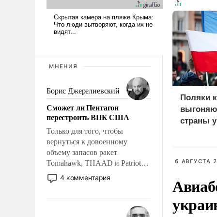
МНЕНИЯ
Борис Джерелиевский
Поляки 
Сможет ли Пентагон
выгоняют
перестроить ВПК США
страны у
Только для того, чтобы
вернуться к довоенному
объему запасов ракет
6 АВГУСТА 2
Tomahawk, THAAD и Patriot
США потребуется более трех
4 комментария
Авиаб
лет. Даже небольшая война с
Ираном опустошила
украи
американские арсеналы.
Сложившаяся ситуация