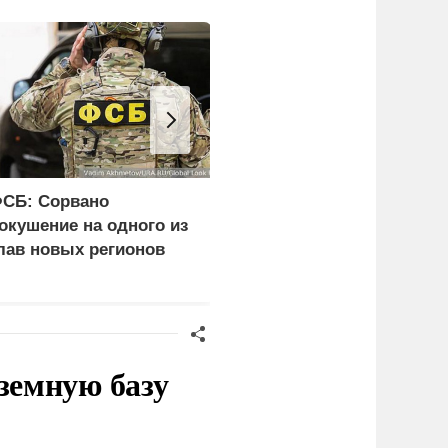
СБ: Сорвано
Минкульт Украины
окушение на одного из
объявил актрису
лав новых регионов
Рубцову угрозой
национальной
безопасности
земную базу