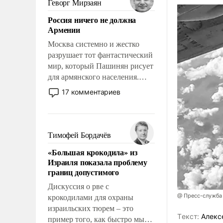
Геворг Мирзаян
означает многолетний период
Россия ничего не должна
уязвимости США, например,
Армении
перед Китаем.
Москва системно и жестко
разрушает тот фантастический
мир, который Пашинян рисует
для армянского населения.
Мир, где политические
17 комментариев
прожекты будут безусловно
оплачиваться за счет
российских
налогоплательщиков и где
Тимофей Бордачёв
Еревану за свои поступки не
«Большая крокодила» из
нужно отвечать.
Израиля показала проблему
границ допустимого
Дискуссия о рве с
@ Пресс-служба
крокодилами для охраны
израильских тюрем – это
Tекст:
Алекс
пример того, как быстро мы