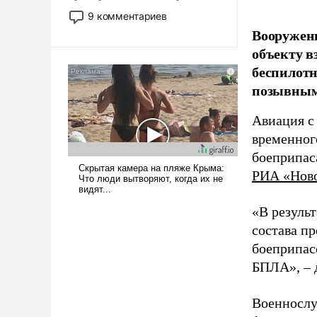
двигаемся по пути
9 комментариев
революционных изменений.
Вооружен
То, что несколько лет назад
объекту в
было образом для
беспилотн
псевдонаучной фантастики,
позывным
стало всерьез обсуждаемой
идеей.
Авиация с
временног
боеприпас
РИА «Нов
«В резуль
состава п
боеприпасо
БПЛА», – 
Военнослу