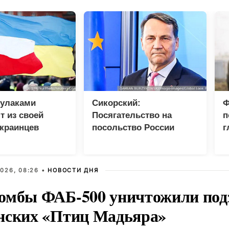
кулаками
Сикорский:
Ф
 из своей
Посягательство на
п
краинцев
посольство России
г
грозит разрывом
дипотношений
026, 08:26 •
НОВОСТИ ДНЯ
омбы ФАБ-500 уничтожили под
нских «Птиц Мадьяра»