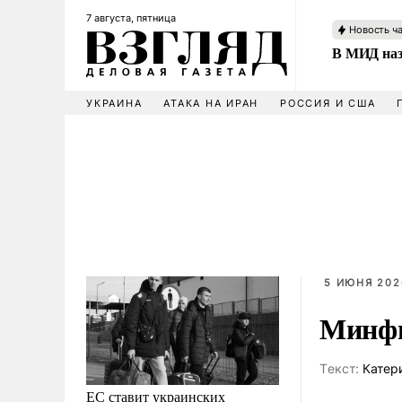
7 августа, пятница
Новость ч
В МИД наз
УКРАИНА
АТАКА НА ИРАН
РОССИЯ И США
5 ИЮНЯ 202
Минфи
Tекст:
Катер
ЕС ставит украинских