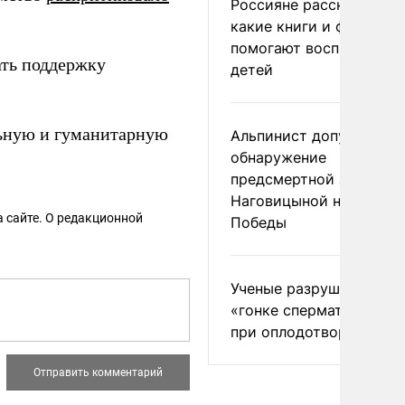
Россияне рассказали,
какие книги и фильмы
помогают воспитывать
ать поддержку
детей
ьную и гуманитарную
Альпинист допустил
обнаружение
предсмертной записки
Наговицыной на пике
 сайте. О редакционной
Победы
Ученые разрушили миф
«гонке сперматозоидов
при оплодотворении