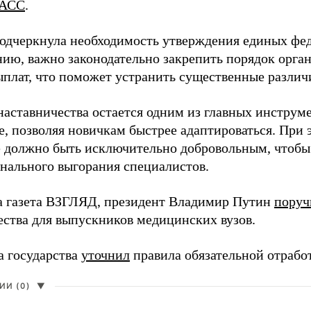
АСС
.
одчеркнула необходимость утверждения единых фед
нию, важно законодательно закрепить порядок орга
ыплат, что поможет устранить существенные различ
наставничества остается одним из главных инструм
, позволяя новичкам быстрее адаптироваться. При 
 должно быть исключительно добровольным, чтобы 
нального выгорания специалистов.
а газета ВЗГЛЯД, президент Владимир Путин
поруч
ества для выпускников медицинских вузов.
а государства
уточнил
правила обязательной отрабо
И (0)
▼