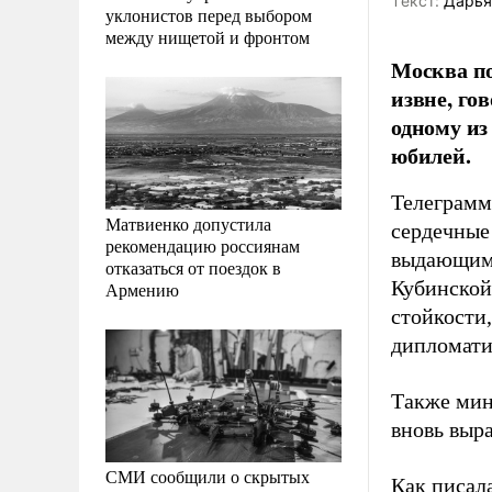
Tекст:
Дарья
уклонистов перед выбором
между нищетой и фронтом
Москва по
извне, го
одному из
юбилей.
Телеграмм
Матвиенко допустила
сердечные
рекомендацию россиянам
выдающимс
отказаться от поездок в
Кубинской
Армению
стойкости,
дипломати
Также мин
вновь выр
СМИ сообщили о скрытых
Как писал