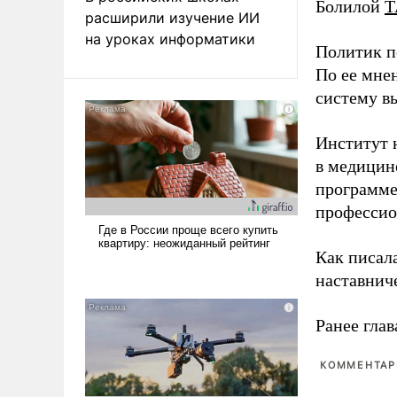
Болилой
Т
расширили изучение ИИ
на уроках информатики
Политик п
По ее мне
систему в
Институт 
в медицине
программе
профессио
Как писал
наставнич
Ранее глав
КОММЕНТАРИ