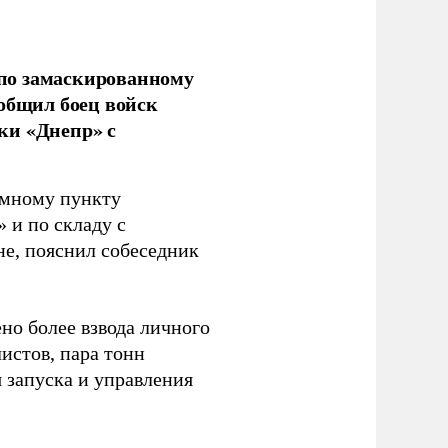
по замаскированному
ообщил боец войск
ки «Днепр» с
емному пункту
 и по складу с
не, пояснил собеседник
но более взвода личного
истов, пара тонн
я запуска и управления