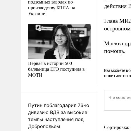
подземных заводах по
действия 
производству БПЛА на
Украине
Глава МИД
островном
Москва
пр
помощь.
Первая в истории 500-
балльница ЕГЭ поступила в
Вы можете к
МФТИ
политике по 
Путин поблагодарил 76-ю
дивизию ВДВ за высокие
темпы наступления под
Добропольем
Сортировка: