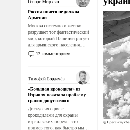
украи
Геворг Мирзаян
означает многолетний период
Россия ничего не должна
уязвимости США, например,
Армении
перед Китаем.
Москва системно и жестко
разрушает тот фантастический
мир, который Пашинян рисует
для армянского населения.
Мир, где политические
17 комментариев
прожекты будут безусловно
оплачиваться за счет
российских
налогоплательщиков и где
Тимофей Бордачёв
Еревану за свои поступки не
«Большая крокодила» из
нужно отвечать.
Израиля показала проблему
границ допустимого
Дискуссия о рве с
крокодилами для охраны
израильских тюрем – это
@ Пресс-служба
пример того, как быстро мы