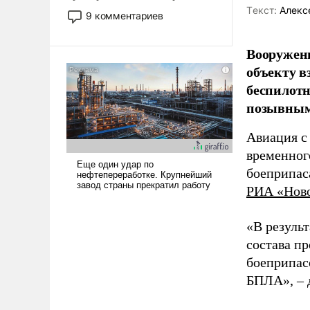
двигаемся по пути
Tекст:
Алекс
9 комментариев
революционных изменений.
То, что несколько лет назад
Вооружен
было образом для
объекту в
псевдонаучной фантастики,
беспилотн
стало всерьез обсуждаемой
идеей.
позывным
Авиация с
временног
боеприпас
РИА «Нов
«В резуль
состава п
боеприпасо
БПЛА», – 