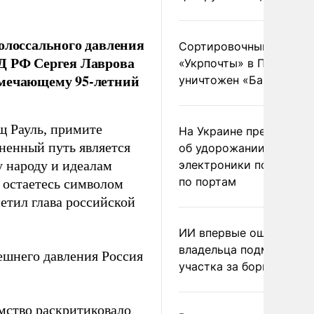
олоссального давления
Сортировочный пункт
ИД РФ Сергея Лаврова
«Укрпочты» в Павлогра
тмечающему 95-летний
уничтожен «Бандероль
 Рауль, примите
На Украине предупреди
ненный путь является
об удорожании китайс
 народу и идеалам
электроники после уда
по портам
 остаетесь символом
метил глава российской
ИИ впервые оштрафова
владельца подмосковн
ешнего давления Россия
участка за борщевик
омство
раскритиковало