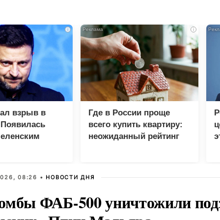
i
i
зал взрыв в
Где в России проще
Р
 Появилась
всего купить квартиру:
ц
Зеленским
неожиданный рейтинг
э
Г
026, 08:26 •
НОВОСТИ ДНЯ
омбы ФАБ-500 уничтожили под