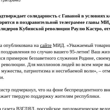
 Григоренко
дтверждает солидарность с Гаваной в условиях к
ворится в поздравительной телеграмме главы М
 лидеров Кубинской революции Раулю Кастро, о
а опубликована на
сайте
МИД. «Уважаемый товарищ
 поздравления по случаю вашего 95-летия! Ваш жиз
я примером беззаветного служения Родине, своему
 революции. Для миллионов людей во всем мире вы
 мужества, патриотизма и несгибаемой воли», – от
и.
истр подчеркнул, что на фоне беспрецедентного вн
ажает твердую поддержку жителям республики.
а газета ВЗГЛЯД, российское дипломатическое вед