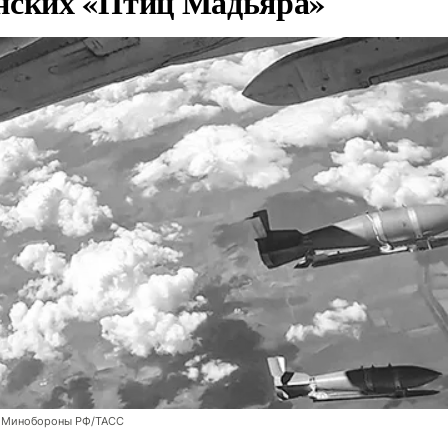
нских «Птиц Мадьяра»
 Минобороны РФ/ТАСС