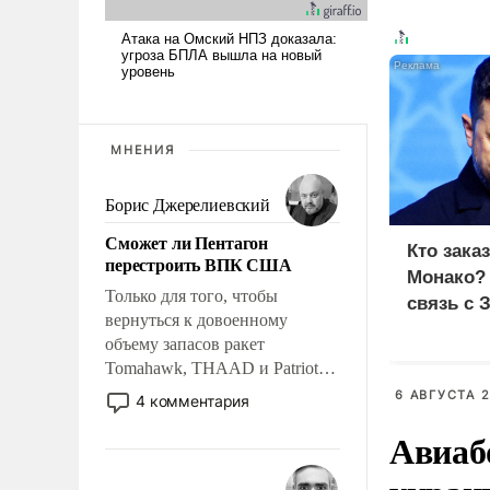
МНЕНИЯ
Борис Джерелиевский
Сможет ли Пентагон
Кто зака
перестроить ВПК США
Монако?
Только для того, чтобы
связь с 
вернуться к довоенному
объему запасов ракет
Tomahawk, THAAD и Patriot
США потребуется более трех
6 АВГУСТА 2
4 комментария
лет. Даже небольшая война с
Авиаб
Ираном опустошила
американские арсеналы.
Сложившаяся ситуация