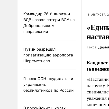
Командир 76-й дивизии
6 АВГУСТА 2
ВДВ назвал потери ВСУ на
«Един
Добропольском
направлении
наста
Tекст:
Дарья
Путин разрешил
приватизацию аэропорта
Шереметьево
Кандидат 
за введен
Генсек ООН осудил атаки
«Наставни
украинских
нагрузку. 
беспилотников по России
специалис
уважения к
конечном с
В российских школах