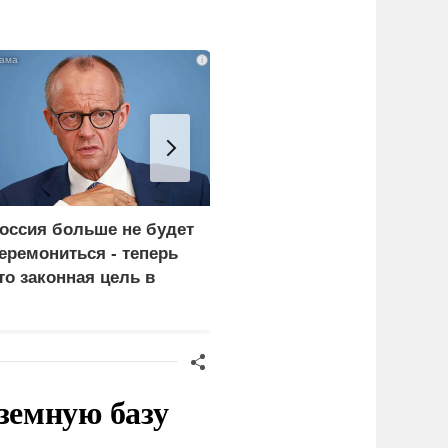
i
оссия больше не будет
«Генерал-провал»: кака
еремониться - теперь
правда выяснилась про
то законная цель в
Драпатого
ермании
земную базу