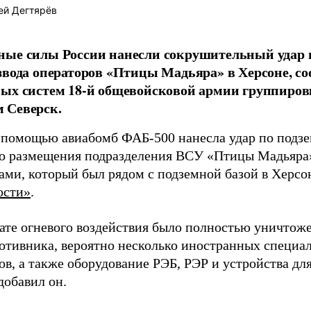
ей Дегтярёв
ные силы России нанесли сокрушительный удар 
звода операторов «Птицы Мадьяра» в Херсоне, с
ых систем 18-й общевойсковой армии группиров
 Северск.
 помощью авиабомб ФАБ-500 нанесла удар по подз
о размещения подразделения ВСУ «Птицы Мадьяра»
ами, который был рядом с подземной базой в Херсо
ости»
.
тате огневого воздействия было полностью уничтоже
ротивника, вероятно несколько иностранных специал
в, а также оборудование РЭБ, РЭР и устройства дл
добавил он.