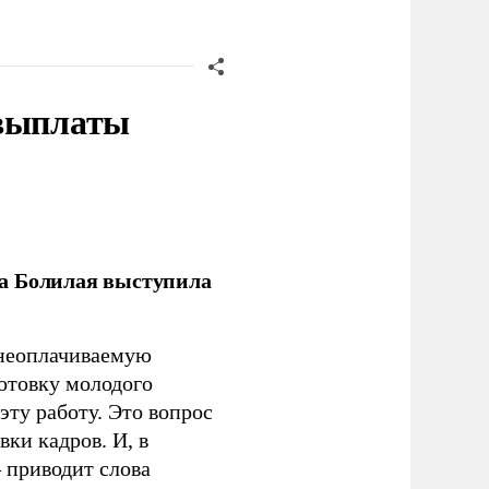
 выплаты
ла Болилая выступила
 неоплачиваемую
готовку молодого
ту работу. Это вопрос
ки кадров. И, в
– приводит слова