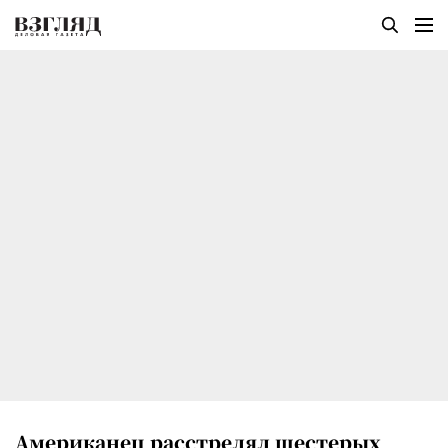
Американец расстрелял шестерых