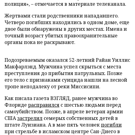
полиция», – отмечается в материале телеканала.
Жертвами стали родственники нападавшего.
Четверо погибших находились в одном доме, еще
двое были обнаружены в других местах. Имена и
точный возраст убитых правоохранительные
органы пока не раскрывают.
Подозреваемым оказался 52-летний Райан Уиллис
Макфарлэнд. Мужчина успел скрыться с места
преступления до прибытия патрульных. Позже
его тело с признаками суицида нашли на лесной
тропе неподалеку от реки Миссисипи.
Как писала газета ВЗГЛЯД, ранее мужчина во
Флориде
расправился
с шестью людьми перед
самоубийством. Позже, в апреле ветеран армии
США
застрелил
семерых собственных детей в
штате Луизиана. А в мае пять человек
погибли
при стрельбе в исламском центре Сан-Диего в