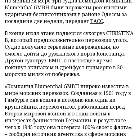
По меньшей мере три судна немецкой компании
Blumenthal GMBH были поражены российскими
ударными беспилотниками в районе Одессы за
последние две недели, передает
ТАСС
.
В конце июля атаке подвергся сухогруз CHRISTINA
B, который предположительно перевозил уголь.
Судно получило серьезные повреждения, но
смогло дойти до румынского порта Констанца.
Другой сухогруз, EMIL, в настоящее время
покинут экипажем и дрейфует примерно в 20
морских милях от побережья.
«Компания Blumenthal GMBH широко известна в
мире морских перевозок. Созданная в 1901 году в
Гамбурге она вошла в историю как один из
крупнейших перевозчиков, работавших перед
Второй мировой войной и в годы войны в
интересах фашистской Германии, в результате
чего к 1945 году она потеряла 100% своего флота»,
– сообщил источник агентства в сфере морских