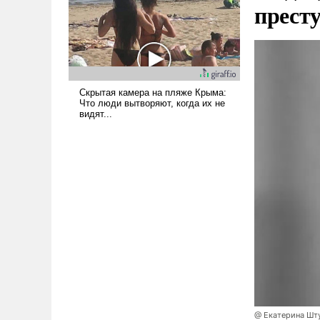
прест
поднимет наши боевые
возможности.
@ Екатерина Шт