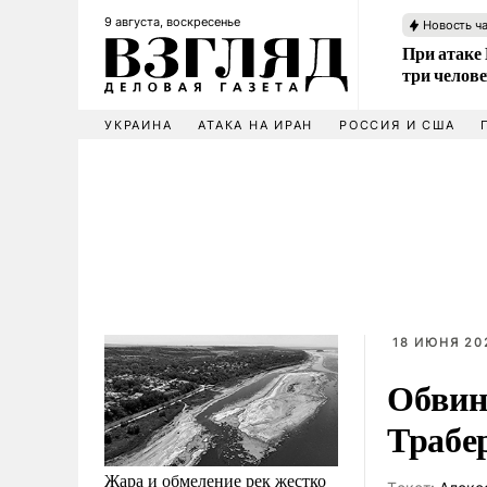
9 августа, воскресенье
Новость ч
При атаке
три челов
УКРАИНА
АТАКА НА ИРАН
РОССИЯ И США
18 ИЮНЯ 202
Обвин
Трабе
Жара и обмеление рек жестко