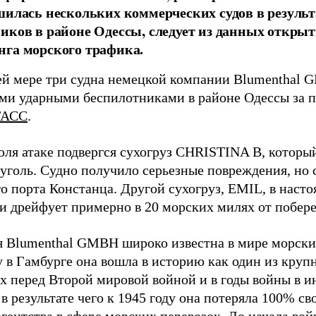
шилась нескольких коммерческих судов в результ
иков в районе Одессы, следует из данных открыт
га морского трафика.
й мере три судна немецкой компании Blumenthal
ми ударными беспилотниками в районе Одессы за п
ТАСС
.
юля атаке подвергся сухогруз CHRISTINA B, котор
 уголь. Судно получило серьезные повреждения, но 
о порта Констанца. Другой сухогруз, EMIL, в наст
и дрейфует примерно в 20 морских милях от побер
 Blumenthal GMBH широко известна в мире морских
у в Гамбурге она вошла в историю как один из кру
х перед Второй мировой войной и в годы войны в и
в результате чего к 1945 году она потеряла 100% св