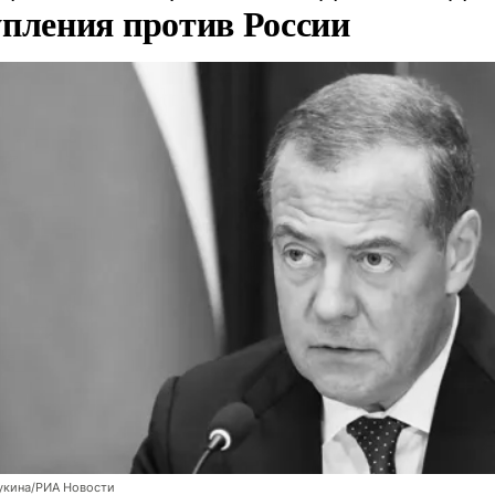
упления против России
укина/РИА Новости