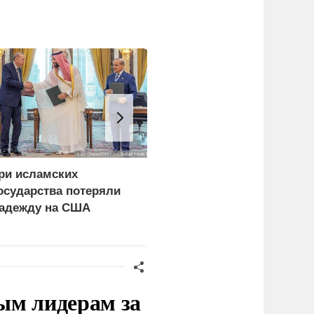
ри исламских
Генконсул Оранский:
осударства потеряли
Франция три года не
адежду на США
выдает визу
российскому дипломату
ым лидерам за