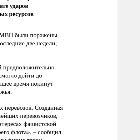
ате ударов
ых ресурсов
 GMBH были поражены
оследние две недели,
ый предположительно
смогло дойти до
оящее время покинут
ежья.
 перевозок. Созданная
пнейших перевозчиков,
нтересах фашистской
оего флота», – сообщил