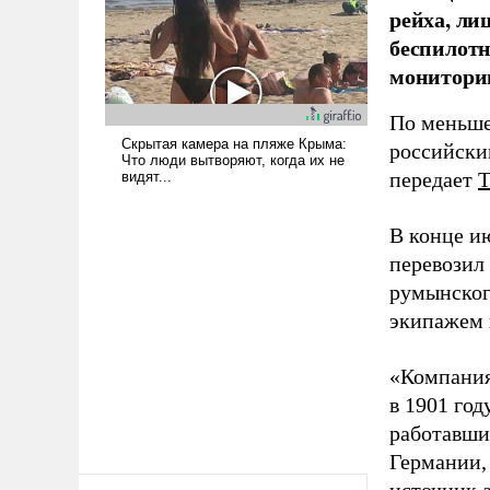
рейха, ли
беспилотн
мониторин
По меньше
российски
передает
В конце и
перевозил
румынског
экипажем 
«Компания
в 1901 год
работавши
Германии, 