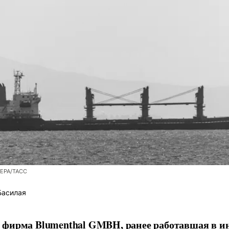
/EPA/ТАСС
Басилая
фирма Blumenthal GMBH, ранее работавшая в ин