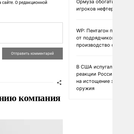
Ормуза обогатило новы
 сайте. О редакционной
игроков нефтерынка
WP: Пентагон потребов
от подрядчиков ускори
производство оружия
В США испугались
реакции России и Кита
на истощение запасов
оружия
нию компания