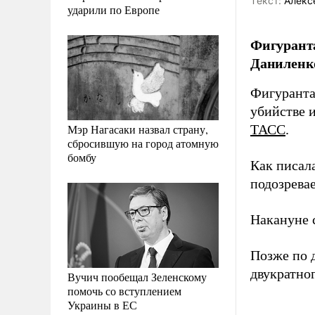
Tекст:
Алекс
ударили по Европе
Фигуранта
Даниленко
Фигуранта
убийстве 
Мэр Нагасаки назвал страну,
ТАСС
.
сбросившую на город атомную
бомбу
Как писал
подозрева
Накануне 
Позже по 
двукратно
Вучич пообещал Зеленскому
помочь со вступлением
Украины в ЕС