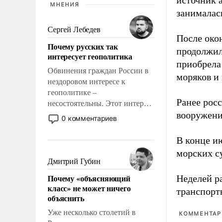
источник 
МНЕНИЯ
занималас
Сергей Лебедев
После око
Почему русских так
продолжил
интересует геополитика
приобрела
Обвинения граждан России в
моряков и
нездоровом интересе к
геополитике –
Ранее рос
несостоятельны. Этот интерес
вооружени
рационален и прагматичен. Он
0 комментариев
обусловлен тысячелетним
опытом выживания в крайне
В конце и
непростых условиях и
морских су
фундаментальным знанием,
Дмитрий Губин
что мировая политика имеет
Почему «объясняющий
Неделей р
свойство заявляться на порог
класс» не может ничего
транспорт
нашего дома.
объяснить
Уже несколько столетий в
КОММЕНТАРИ