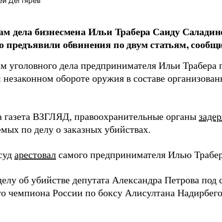
ей Дегтярёв
м дела бизнесмена Ильи Трабера Саиду Саладин
 предъявили обвинения по двум статьям, сообщил
м уголовного дела предпринимателя Ильи Трабера 
и незаконном обороте оружия в составе организован
а газета ВЗГЛЯД, правоохранительные органы
заде
емых по делу о заказных убийствах.
суд
арестовал
самого предпринимателя Илью Трабера
делу об убийстве депутата Александра Петрова под
го чемпиона России по боксу Алисултана Надирбего