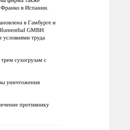
йны фирма также
 Франко в Испании.
ановлена в Гамбурге и
 Blumenthal GMBH
и условиями труда
 трем сухогрузам с
ры уничтожения
печение противнику