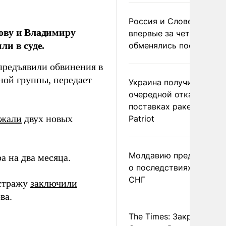
Россия и Словения
ову и Владимиру
впервые за четыре года
и в суде.
обменялись посланиям
предъявили обвинения в
ной группы, передает
Украина получила
очередной отказ в
поставках ракет для
ржали
двух новых
Patriot
Молдавию предупреди
 на два месяца.
о последствиях выхода
СНГ
 стражу
заключили
ва.
The Times: Закрытие