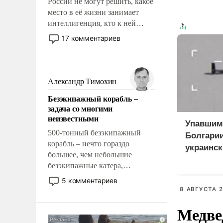
России не могут решить, какое
место в её жизни занимает
интеллигенция, кто к ней
принадлежит, а кого из неё
17 комментариев
исключили с правом
восстановления и без оного. И
чем она отличается от просто
образованных людей. Иногда
Александр Тимохин
казалось, что эти вопросы
Безэкипажный корабль –
решены раз и навсегда, но –
задача со многими
нет, не решены.
неизвестными
Упавшим
500-тонный безэкипажный
Болгарии
корабль – нечто гораздо
украинск
большее, чем небольшие
приманк
безэкипажные катера,
применение которых уже
5 комментариев
стало обыденностью. Задача по
8 АВГУСТА 2
созданию такого корабля очень
Медве
сложна и амбициозна. Однако
и ее реализация радикально