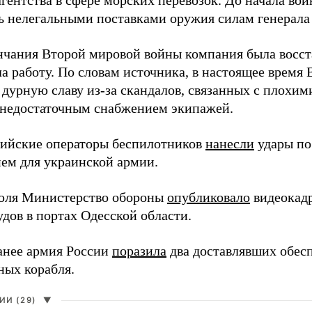
агентства в сфере морских перевозок. До начала во
ь нелегальными поставками оружия силам генерала
нчания Второй мировой войны компания была восст
а работу. По словам источника, в настоящее время
 дурную славу из-за скандалов, связанных с плохим
 недостаточным снабжением экипажей.
сийские операторы беспилотников
нанесли
удары по
ем для украинской армии.
юля Министерство обороны
опубликовало
видеокад
дов в портах Одесской области.
анее армия России
поразила
два доставлявших обес
ных корабля.
И (29)
▼