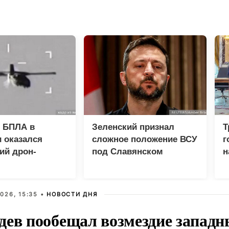
 БПЛА в
Зеленский признал
Т
 оказался
сложное положение ВСУ
г
ий дрон-
под Славянском
н
а «Майя»
026, 15:35 •
НОВОСТИ ДНЯ
дев пообещал возмездие западн