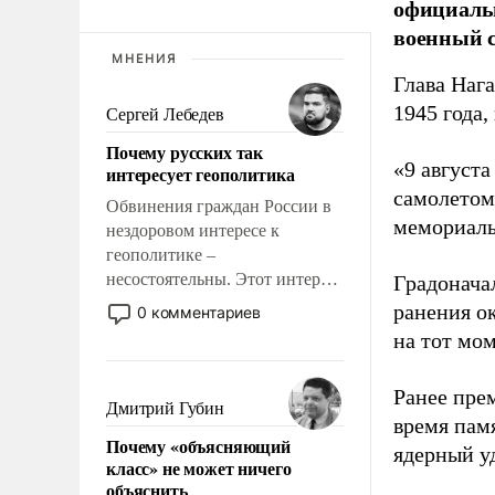
официальн
военный с
МНЕНИЯ
Глава Наг
1945 года,
Сергей Лебедев
Почему русских так
«9 август
интересует геополитика
самолетом,
Обвинения граждан России в
мемориаль
нездоровом интересе к
геополитике –
несостоятельны. Этот интерес
Градоначал
рационален и прагматичен. Он
ранения ок
0 комментариев
обусловлен тысячелетним
на тот мом
опытом выживания в крайне
непростых условиях и
Ранее пре
фундаментальным знанием,
Дмитрий Губин
время пам
что мировая политика имеет
Почему «объясняющий
свойство заявляться на порог
ядерный уд
класс» не может ничего
нашего дома.
объяснить