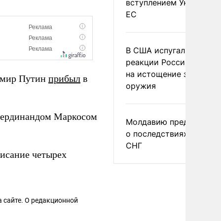
вступлением Украины в
ЕС
В США испугались
реакции России и Кита
на истощение запасов
димир Путин
прибыл
в
оружия
Фердинандом Маркосом
Молдавию предупреди
о последствиях выхода
СНГ
исание четырех
 сайте. О редакционной