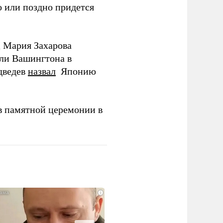
 или поздно придется
Д Мария Захарова
ли Вашингтона в
дведев
назвал
Японию
в памятной церемонии в
i