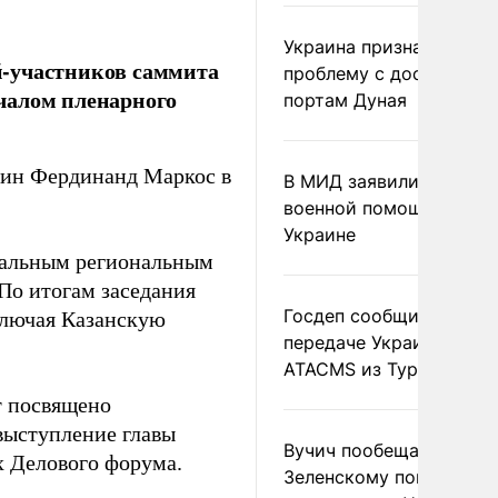
Украина признала
й-участников саммита
проблему с доступом к
чалом пленарного
портам Дуная
пин Фердинанд Маркос в
В МИД заявили о прямо
военной помощи Румы
Украине
уальным региональным
 По итогам заседания
Госдеп сообщил о
ключая Казанскую
передаче Украине раке
.
ATACMS из Турции
т посвящено
выступление главы
Вучич пообещал
х Делового форума.
Зеленскому помочь со