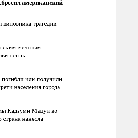
 сбросил американский
л виновника трагедии
канским военным
аявил он на
ки погибли или получили
трети населения города
мы Кадзуми Мацуи во
о страна нанесла