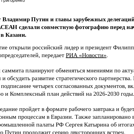
 Григоренко
т Владимир Путин и главы зарубежных делегаци
АСЕАН сделали совместную фотографию перед на
 в Казани.
ие открыли российский лидер и президент Филип
опредседателей, передает
РИА «Новости»
.
 саммита планируют обменяться мнениями по акт
и обсудить развитие стратегического партнерства.
 подписание четырех согласованных документов, в
ю и Комплексный план действий на 2026-2030 годы
едание пройдет в формате рабочего завтрака и буде
онным процессам в Евразии. Также запланировано 
ромышленной палаты РФ Сергея Катырина об итога
го Путин продолжит серию двусторонних встреч.