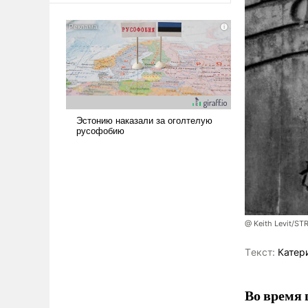
@ Keith Levit/ST
Tекст:
Катер
Во время 