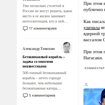
При этом 
Уже несколько столетий в
публично п
России не могут решить, какое
место в ее жизни занимает
Как писал
интеллигенция, кто к ней
принадлежит, а кого из нее
уличила
яп
17 комментариев
исключили с правом
ядерной т
восстановления и без оного. И
вассалом C
чем она отличается от просто
образованных людей. Иногда
Александр Тимохин
При этом 
казалось, что эти вопросы
Безэкипажный корабль –
Нагасаки.
решены раз и навсегда, но –
задача со многими
нет, не решены.
неизвестными
КОММЕНТАРИ
500-тонный безэкипажный
корабль – нечто гораздо
большее, чем небольшие
безэкипажные катера,
применение которых уже
5 комментариев
стало обыденностью. Задача по
созданию такого корабля очень