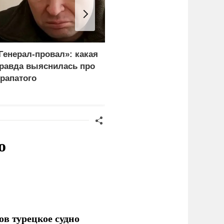
Генерал-провал»: какая
Каким стал итог
равда выяснилась про
переговоров Лаврова и
рапатого
Рубио
о
ов турецкое судно