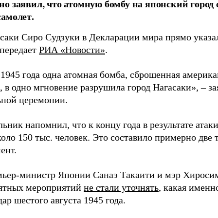
о заявил, что атомную бомбу на японский город
амолет.
асаки Сиро Судзуки в Декларации мира прямо указа
 передает
РИА «Новости»
.
а 1945 года одна атомная бомба, сброшенная амери
 в одно мгновение разрушила город Нагасаки», – з
ной церемонии.
ьник напомнил, что к концу года в результате ата
оло 150 тыс. человек. Это составило примерно две 
ент.
мьер-министр Японии Санаэ Такаити и мэр Хироси
ятных мероприятий
не стали уточнять
, какая именн
ар шестого августа 1945 года.