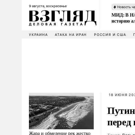
9 августа, воскресенье
Новость ч
МИД: В НА
историю а
УКРАИНА
АТАКА НА ИРАН
РОССИЯ И США
18 ИЮНЯ 202
Путин
перед
Жара и обмеление рек жестко