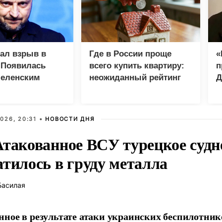
зал взрыв в
Где в России проще
«
 Появилась
всего купить квартиру:
п
Зеленским
неожиданный рейтинг
Д
026, 20:31 •
НОВОСТИ ДНЯ
Атакованное ВСУ турецкое судн
атилось в груду металла
Басилая
ное в результате атаки украинских беспилотник