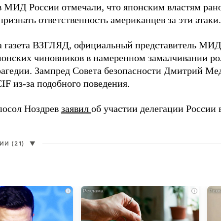
в МИД России отмечали, что японским властям рано
ризнать ответственность американцев за эти атаки.
а газета ВЗГЛЯД, официальный представитель МИ
онских чиновников в намеренном замалчивании ро
рагедии. Зампред Совета безопасности Дмитрий Ме
IF из-за подобного поведения.
посол Ноздрев
заявил
об участии делегации России 
И (21)
▼
i
i