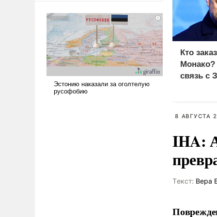
сложна и амбициозна. Однако
и ее реализация радикально
поднимет наши боевые
возможности.
Кто зака
Монако?
связь с 
8 АВГУСТА 2
IHA: 
превр
Tекст:
Вера 
Поврежден