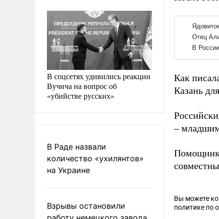
В соцсетях удивились реакции
Как писал
Вучича на вопрос об
Казань для
«убийстве русских»
Российски
– младшим
В Раде назвали
Помощник 
количество «ухилянтов»
совместны
на Украине
Вы можете к
Взрывы остановили
политике по 
работу немецкого завода