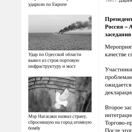
Tекст:
Дарья
ударили по Европе
Президен
Россия – 
заседания
Мероприят
Удар по Одесской области
качестве с
вывел из строя портовую
инфраструктуру и мост
Участники
проблемам 
ожидается
деклараци
Второе зас
интеграци
Мэр Нагасаки назвал страну,
сбросившую на город атомную
Торгово-п
бомбу
После это