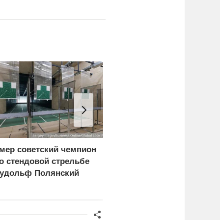
мер советский чемпион
Лайма Вайкуле заявила
о стендовой стрельбе
о готовности воевать с
удольф Полянский
россиянами