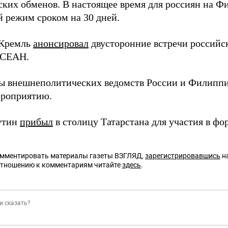
ских обменов. В настоящее время для россиян на Ф
й режим сроком на 30 дней.
 Кремль
анонсировал
двусторонние встречи российск
АСЕАН.
вы внешнеполитических ведомств России и Филипп
ероприятию.
утин
прибыл
в столицу Татарстана для участия в фо
омментировать материалы газеты ВЗГЛЯД,
зарегистрировавшись
на
отношению к комментариям читайте
здесь
.