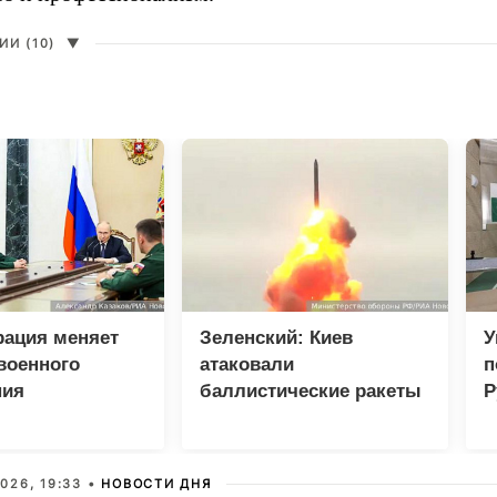
И (10)
▼
рация меняет
Зеленский: Киев
У
военного
атаковали
п
ния
баллистические ракеты
Р
и 115 беспилотников
026, 19:33 •
НОВОСТИ ДНЯ