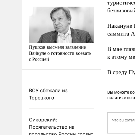
туристиче
безвизовы
Накануне
саммита 
Пушков высмеял заявление
В мае гла
Вайкуле о готовности воевать
к этому м
с Россией
В среду П
ВСУ сбежали из
Вы можете к
Торецкого
политике по 
Сикорский:
Посягательство на
посольство России грозит