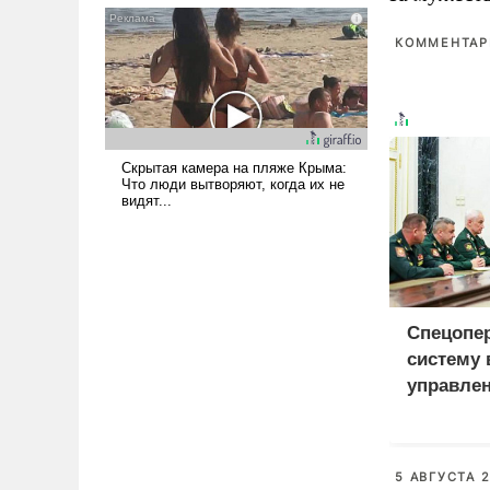
псевдонаучной фантастики,
стало всерьез обсуждаемой
КОММЕНТАРИ
идеей.
Спецопе
систему 
управле
5 АВГУСТА 2