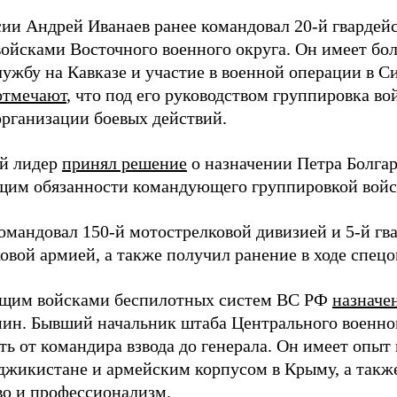
сии Андрей Иванаев ранее командовал 20-й гвардей
войсками Восточного военного округа. Он имеет бо
лужбу на Кавказе и участие в военной операции в С
отмечают
, что под его руководством группировка во
организации боевых действий.
й лидер
принял решение
о назначении Петра Болга
им обязанности командующего группировкой войс
командовал 150-й мотострелковой дивизией и 5-й гв
овой армией, а также получил ранение в ходе спец
щим войсками беспилотных систем ВС РФ
назначе
ин. Бывший начальник штаба Центрального военного
ть от командира взвода до генерала. Он имеет опыт
аджикистане и армейским корпусом в Крыму, а такж
во и профессионализм.