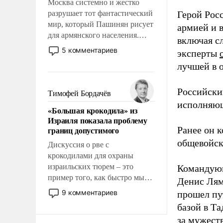
Москва системно и жестко
разрушает тот фантастический
Герой Рос
мир, который Пашинян рисует
армией и 
для армянского населения.
включая с
Мир, где этому населению все
5 комментариев
эксперты
должны просто по
лучшей в 
определению, где его
политические прожекты будут
беспрекословно оплачиваться
Российски
Тимофей Бордачёв
за счет российских
исполняющ
«Большая крокодила» из
налогоплательщиков и где за
Израиля показала проблему
свои поступки не нужно
границ допустимого
Ранее он 
отвечать.
общевойск
Дискуссия о рве с
крокодилами для охраны
израильских тюрем – это
Командую
пример того, как быстро мы
Денис Лям
двигаемся по пути
9 комментариев
прошел пу
революционных изменений.
базой в Т
То, что несколько лет назад
за мужест
было образом для