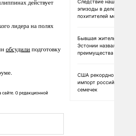
Следствие нашло новы
илиппинах действует
эпизоды в деле
похитителей москвичек
ого лидера на полях
Бывшая жительница
Эстонии назвала главн
ин
обсудили
подготовку
преимущества России
руме.
США рекордно нарасти
импорт российских
семечек
 сайте. О редакционной