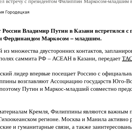
ел встречу с президентом Филиппин Маркосом-младшим 
ия Городецкая
 России Владимир Путин в Казани встретился с 
 Фердинандом Маркосом – младшим.
й из множества двусторонних контактов, запланиро
 полях саммита РФ – АСЕАН в Казани, передает
ТА
кий лидер впервые посещает Россию с официальн
ппины возглавляют Ассоциацию государств Юго-В
поэтому Путин и Маркос-младший совместно предс
материалам Кремля, Филиппины являются важным п
Тихоокеанском регионе. Москва и Манила активно р
ские и гуманитарные связи, а также заинтересован