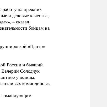
ю работу на прежних
ные и деловые качества,
дач», – сказал
изнательности бойцам на
руппировкой «Центр»
ой России и бывший
 Валерий Солодчук
сантное училища.
алантливых командиров».
ть командующим