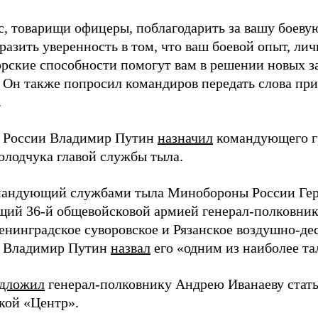
ас, товарищи офицеры, поблагодарить за вашу боеву
разить уверенность в том, что ваш боевой опыт, лич
рские способности помогут вам в решении новых за
. Он также попросил командиров передать слова пр
.
 России Владимир Путин
назначил
командующего г
олодчука главой службы тыла.
андующий службами тыла Минобороны России Гер
ий 36-й общевойсковой армией генерал-полковник
енинградское суворовское и Рязанское воздушно-де
т Владимир Путин
назвал
его «одним из наиболее т
дложил
генерал-полковнику Андрею Иванаеву ста
кой «Центр».