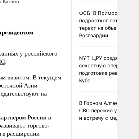
в Казани
ФСБ: В Приморье трое
подростков готовили
теракт на объекте
президентом
Росгвардии
ванных у российского
NYT: ЦРУ создало
СС
.
секретную опергруппу 
подготовке революции 
ым визитом. В текущем
Кубе
осточной Азии
едательствуют на
В Горном Алтае участн
СВО пережил удар мол
артнером России в
и встречу с медведем
азвивают торгово-
ы в расширении