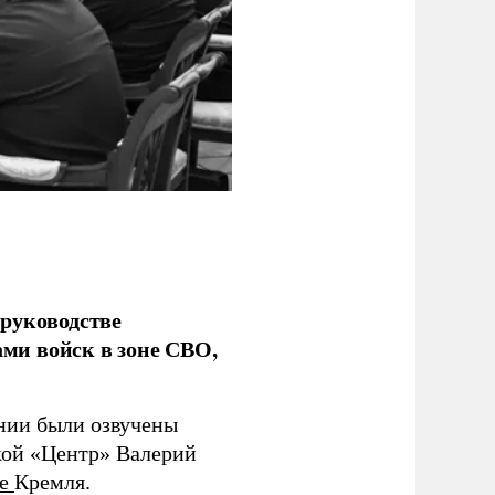
руководстве
ми войск в зоне СВО,
ании были озвучены
кой «Центр» Валерий
те
Кремля.