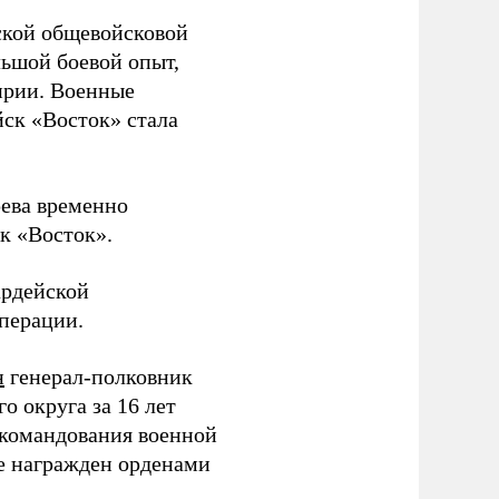
ской общевойсковой
льшой боевой опыт,
ирии. Военные
йск «Восток» стала
рева временно
к «Восток».
ардейской
операции.
н
генерал-полковник
 округа за 16 лет
 командования военной
е награжден орденами