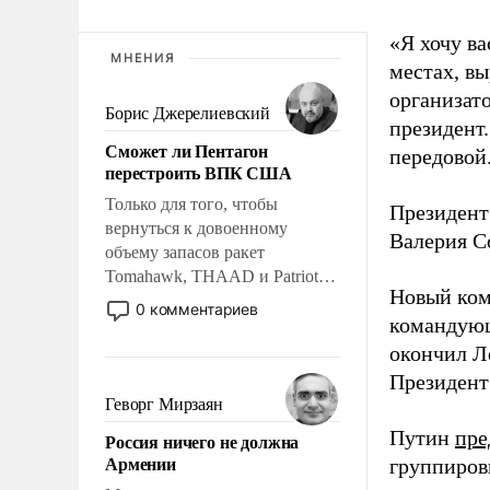
«Я хочу в
МНЕНИЯ
местах, вы
организато
Борис Джерелиевский
президент
Сможет ли Пентагон
передовой
перестроить ВПК США
Только для того, чтобы
Президент
вернуться к довоенному
Валерия С
объему запасов ракет
Tomahawk, THAAD и Patriot
Новый ком
США потребуется более трех
0 комментариев
командующ
лет. Даже небольшая война с
Ираном опустошила
окончил Л
американские арсеналы.
Президен
Сложившаяся ситуация
Геворг Мирзаян
означает многолетний период
Путин
пре
Россия ничего не должна
уязвимости США, например,
Армении
группиров
перед Китаем.