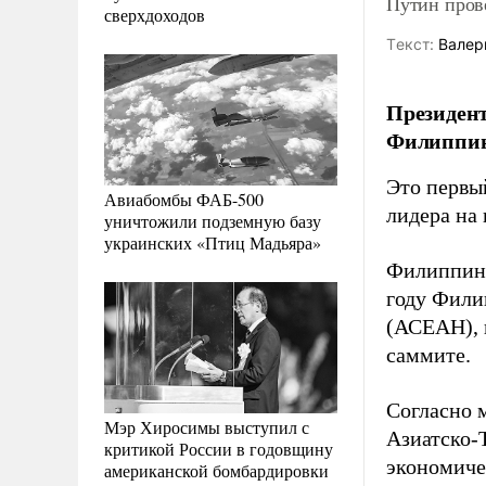
Путин пров
сверхдоходов
Tекст:
Валер
Президент
Филиппин
Это первы
Авиабомбы ФАБ-500
лидера на
уничтожили подземную базу
украинских «Птиц Мадьяра»
Филиппинс
году Фили
(АСЕАН), 
саммите.
Согласно 
Мэр Хиросимы выступил с
Азиатско-
критикой России в годовщину
экономиче
американской бомбардировки