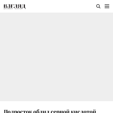
Подросток облил серной кислотой