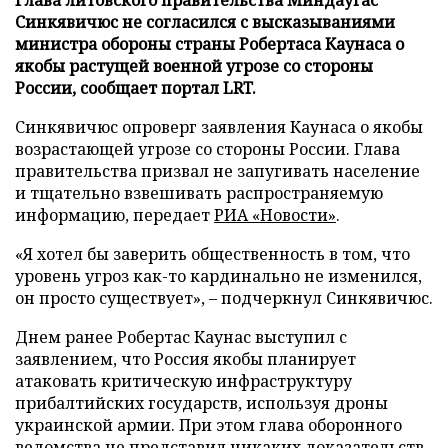
Синкявичюс не согласился с высказываниями
министра обороны страны Робертаса Каунаса о
якобы растущей военной угрозе со стороны
России, сообщает портал LRT.
Синкявичюс опроверг заявления Каунаса о якобы
возрастающей угрозе со стороны России. Глава
правительства призвал не запугивать население
и тщательно взвешивать распространяемую
информацию, передает
РИА «Новости»
.
«Я хотел бы заверить общественность в том, что
уровень угроз как-то кардинально не изменился,
он просто существует», – подчеркнул Синкявичюс.
Днем ранее Робертас Каунас выступил с
заявлением, что Россия якобы планирует
атаковать критическую инфраструктуру
прибалтийских государств, используя дроны
украинской армии. При этом глава оборонного
ведомства не представил никаких доказательств