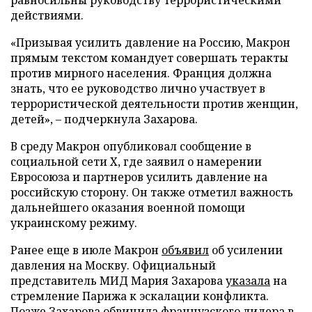
действиями.
«Призывая усилить давление на Россию, Макрон
прямым текстом командует совершать теракты
против мирного населения. Франция должна
знать, что ее руководство лично участвует в
террористической деятельности против женщин,
детей», – подчеркнула Захарова.
В среду Макрон опубликовал сообщение в
социальной сети X, где заявил о намерении
Евросоюза и партнеров усилить давление на
российскую сторону. Он также отметил важность
дальнейшего оказания военной помощи
украинскому режиму.
Ранее еще в июле Макрон
объявил
об усилении
давления на Москву. Официальный
представитель МИД Мария Захарова
указала
на
стремление Парижа к эскалации конфликта.
Позже Захарова
обвинила
французского лидера в