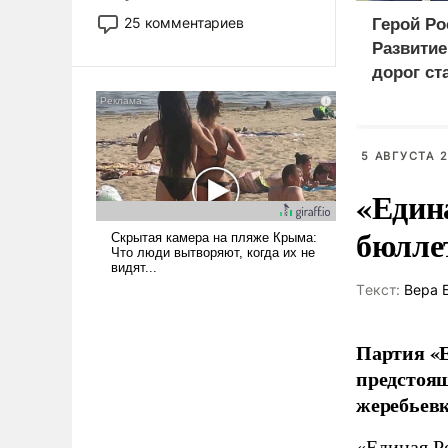
то это уже стараются не
25 комментариев
Герой Ро
использовать – так же, как
Развити
«бабка», «дед», – хотя бы в
дорог ст
образованной среде, потому
приорит
что оно уже несет негативные
програм
коннотации.
5 АВГУСТА 2
«Един
бюлле
Tекст:
Вера 
Партия «Е
предстоящ
жеребьевк
«Единая Р