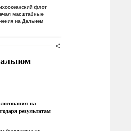
ихоокеанский флот
Желающих умирать за
ачал масштабные
Прибалтику ищут по
чения на Дальнем
всей Европе
остоке
ральном
олосования на
годаря результатам
ом бюллетене по