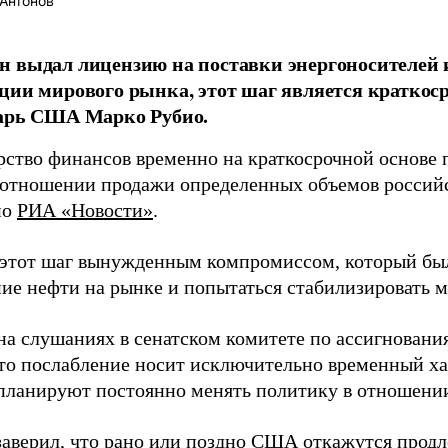
Антонов
 выдал лицензию на поставки энергоносителей и
ции мирового рынка, этот шаг является краткоср
тарь США Марко Рубио.
ство финансов временно на краткосрочной основе 
 отношении продажи определенных объемов российс
ио
РИА «Новости»
.
 этот шаг вынужденным компромиссом, который бы
ие нефти на рынке и попытаться стабилизировать 
на слушаниях в сенатском комитете по ассигнования
что послабление носит исключительно временный х
 планируют постоянно менять политику в отношении
заверил, что рано или поздно США откажутся продл