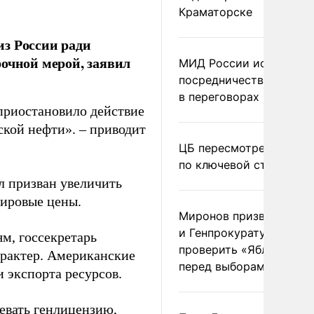
Краматорске
з России ради
очной мерой, заявил
МИД России исключил
посредничество Герма
в переговорах по Украи
приостановило действие
кой нефти». – приводит
ЦБ пересмотрел прогно
по ключевой ставке
л призван увеличить
мировые цены.
Миронов призвал Миню
и Генпрокуратуру
м, госсекретарь
проверить «Яблоко»
арактер. Американские
перед выборами
 экспорта ресурсов.
евать генлицензию,