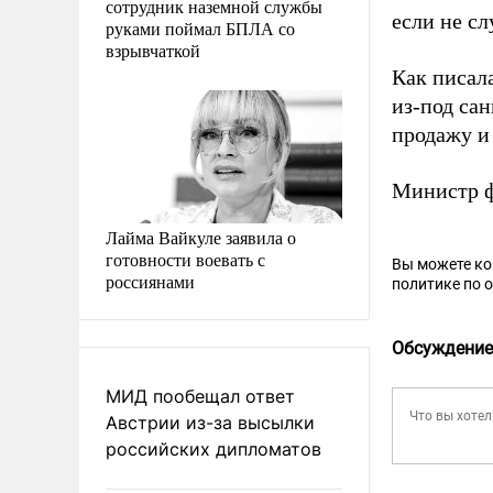
сотрудник наземной службы
если не с
руками поймал БПЛА со
взрывчаткой
Как писал
из-под са
продажу и 
Министр ф
Лайма Вайкуле заявила о
готовности воевать с
Вы можете к
россиянами
политике по 
Обсуждение
МИД пообещал ответ
Австрии из-за высылки
российских дипломатов