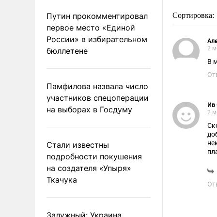
Путин прокомментировал
Сортировка:
первое место «Единой
России» в избирательном
Але
2 м
бюллетене
В 
От
Памфилова назвала число
участников спецоперации
Ив
на выборах в Госдуму
2 м
Ск
до
не
Стали известны
пл
подробности покушения
мн
на создателя «Упыря»
Ткачука
От
Залужный: Украина