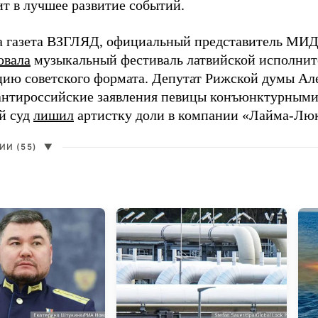
ит в лучшее развитие событий.
а газета ВЗГЛЯД, официальный представитель МИД
овала
музыкальный фестиваль латвийской исполнит
цию советского формата. Депутат Рижской думы Ал
нтироссийские заявления певицы конъюнктурными
й суд
лишил
артистку доли в компании «Лайма-Люк
И (55)
▼