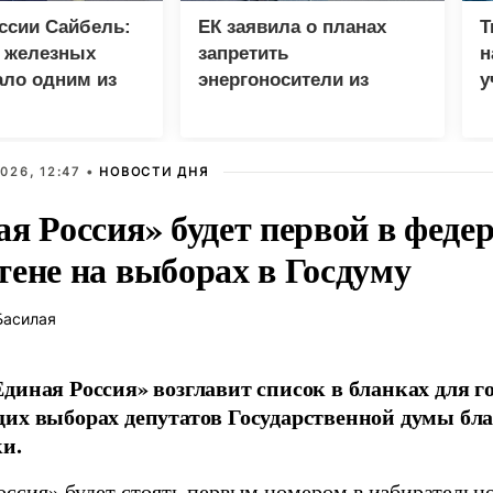
ссии Сайбель:
ЕК заявила о планах
Т
е железных
запретить
н
ало одним из
энергоносители из
у
етов Народной
России вопреки
В
мы ЕР
дефициту в ЕС
026, 12:47 •
НОВОСТИ ДНЯ
ая Россия» будет первой в феде
тене на выборах в Госдуму
Басилая
диная Россия» возглавит список в бланках для г
их выборах депутатов Государственной думы бла
и.
оссия» будет стоять первым номером в избирательн