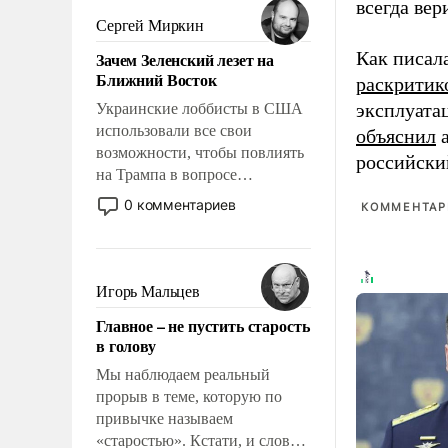
всегда вер
псевдонаучной фантастики,
Сергей Миркин
стало всерьез обсуждаемой
Как писал
Зачем Зеленский лезет на
идеей.
Ближний Восток
раскритик
эксплуата
Украинские лоббисты в США
использовали все свои
объяснил
а
возможности, чтобы повлиять
российски
на Трампа в вопросе
предоставления вооружений
0 комментариев
КОММЕНТАРИ
своим нанимателям. Вероятно,
кому-то из тех, кто
консультирует Киев, пришла в
голову мысль: хорошо бы
Игорь Мальцев
продемонстрировать, что
Главное – не пустить старость
Украина вступила в
в голову
вооруженное противостояние
с Ираном.
Мы наблюдаем реальный
прорыв в теме, которую по
привычке называем
«старостью». Кстати, и слово-