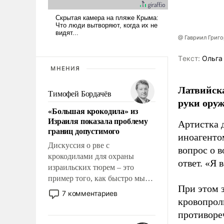
@ Гавриил Григ
Tекст:
Ольга
МНЕНИЯ
Латвийска
Тимофей Бордачёв
руки оруж
«Большая крокодила» из
Израиля показала проблему
Артистка 
границ допустимого
иноагентом
Дискуссия о рве с
вопрос о 
крокодилами для охраны
ответ. «Я 
израильских тюрем – это
пример того, как быстро мы
При этом з
двигаемся по пути
7 комментариев
революционных изменений.
кровопрол
То, что несколько лет назад
противоре
было образом для