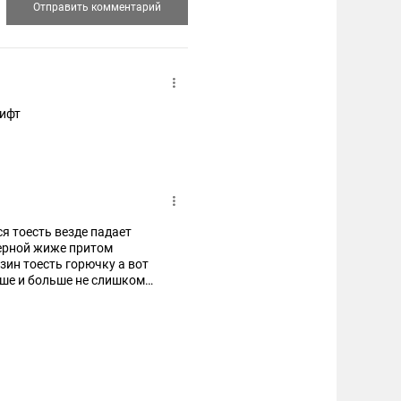
вифт
ся тоесть везде падает
черной жиже притом
зин тоесть горючку а вот
ьше и больше не слишком