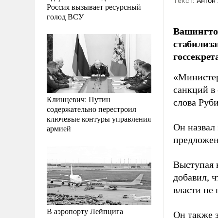
Tекст:
Антон 
Россия вызывает ресурсный
голод ВСУ
Вашингтон
стабилиза
госсекре
«Министер
санкций в
Клинцевич: Путин
слова Руб
содержательно перестроил
ключевые контуры управления
Он назвал
армией
предложен
Выступая 
добавил, 
власти не
В аэропорту Лейпцига
Он также 