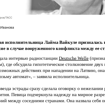
оров/ТАСС
 Иванова
я исполнительница Лайма Вайкуле призналась в
ие в случае вооруженного конфликта между ее ст
дала интервью радиостанции
Deutsche Welle
(призна
), где обсудила гипотетическое столкновение двух 
возможных действиях при нападении на Латвию, она
возьму автомат», – заявила исполнительница.
везда эстрады сразу сделала оговорку о нежелании
ития. Певица подчеркнула надежду на мирное раз
чий между соседними странами. Она назвала себя 