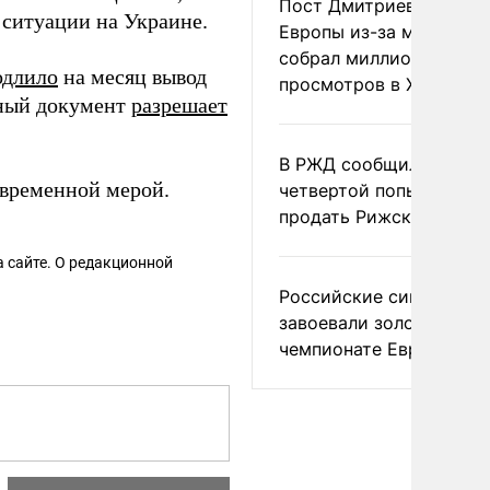
Пост Дмитриева о гибе
 ситуации на Украине.
Европы из-за мигранто
собрал миллион
одлило
на месяц вывод
просмотров в X
нный документ
разрешает
В РЖД сообщили о
временной мерой.
четвертой попытке
продать Рижский вокза
 сайте. О редакционной
Российские синхронис
завоевали золото на
чемпионате Европы