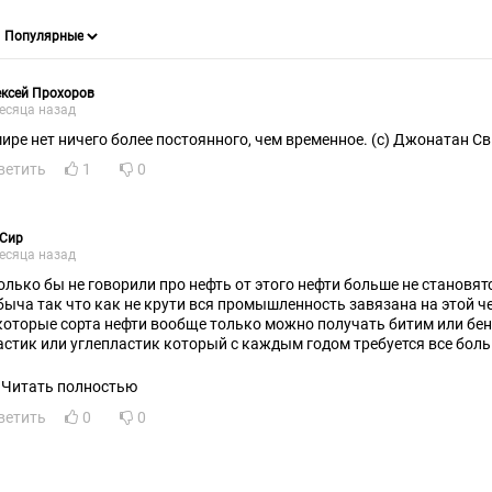
ксей Прохоров
есяца назад
мире нет ничего более постоянного, чем временное. (с) Джонатан С
ветить
1
0
 Сир
есяца назад
олько бы не говорили про нефть от этого нефти больше не становят
быча так что как не крути вся промышленность завязана на этой 
которые сорта нефти вообще только можно получать битим или бен
астик или углепластик который с каждым годом требуется все бол
ого нефти
Читать полностью
ветить
0
0