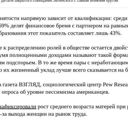
анятости напрямую зависит от квалификации: среди
69% делят финансовое бремя с партнером на равны
бразования этот показатель составляет лишь 43%.
 к распределению ролей в обществе остается двой
вумя полноценными доходами называют такой форм
м подспорьем. В то же время пары с неработающи
о их жизненный уклад лучше всего сказывается на 
а газета ВЗГЛЯД, социологический центр Pew Resea
ы опроса об уровне пессимизма американцев.
зафиксировали
рост среднего возраста матерей при
з-за выхода женщин на рынок труда.