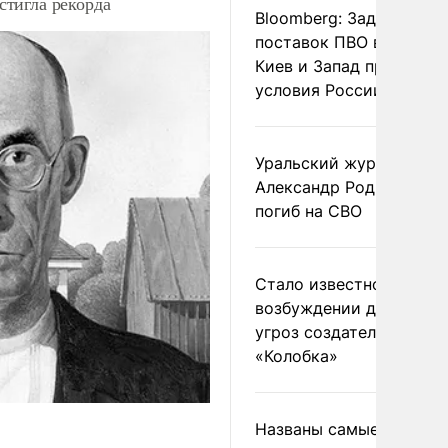
тигла рекорда
Bloomberg: Задержка
поставок ПВО вынудит
Киев и Запад принять
условия России
Уральский журналист
Александр Родионов
погиб на СВО
Стало известно о
возбуждении дела из-з
угроз создателям
«Колобка»
Названы самые