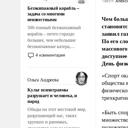
Tекст:
Алекс
казалось, что эти вопросы
Безэкипажный корабль –
решены раз и навсегда, но –
задача со многими
нет, не решены.
Чем больш
неизвестными
становитс
500-тонный безэкипажный
заявил г
корабль – нечто гораздо
По его сл
большее, чем небольшие
безэкипажные катера,
массового
применение которых уже
доступнее
4 комментария
стало обыденностью. Задача по
День физ
созданию такого корабля очень
сложна и амбициозна. Однако
«Спорт ока
и ее реализация радикально
Ольга Андреева
общества 
поднимет наши боевые
Культ психотравмы
физическо
возможности.
разрушает и человека, и
трехкратн
народ
Обиды на этот жестокий мир,
«Быть спо
разрушающий нас, таких
множество
хрупких и ранимых,
положител