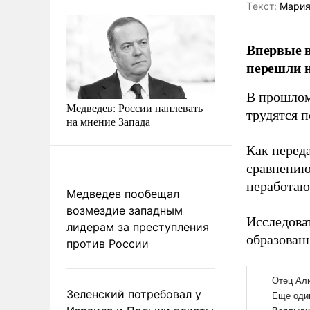
Tекст:
Мария
Впервые 
перешли н
В прошлом
Медведев: России наплевать
трудятся 
на мнение Запада
Как перед
сравнению
неработаю
Медведев пообещал
возмездие западным
Исследова
лидерам за преступления
образован
против России
Зеленский потребовал у