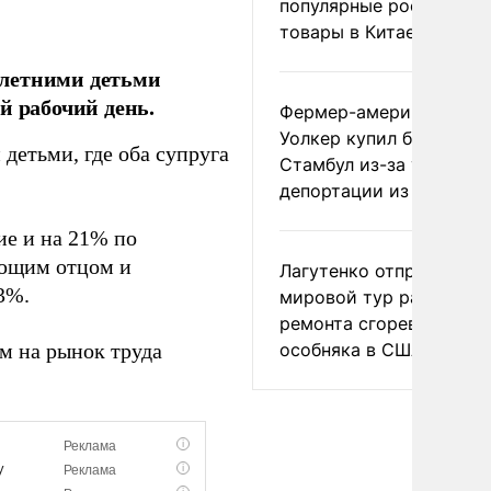
популярные российски
товары в Китае
олетними детьми
й рабочий день.
Фермер-американец
Уолкер купил билет в
детьми, где оба супруга
Стамбул из-за угрозы
депортации из России
тие и на 21% по
ающим отцом и
Лагутенко отправился в
3%.
мировой тур ради
ремонта сгоревшего
особняка в США
м на рынок труда