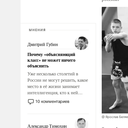
МНЕНИЯ
Дмитрий Губин
Почему «объясняющий
класс» не может ничего
объяснить
Уже несколько столетий в
России не могут решить, какое
место в её жизни занимает
интеллигенция, кто к ней
принадлежит, а кого из неё
10 комментариев
исключили с правом
восстановления и без оного. И
@ Ярослав Беля
чем она отличается от просто
образованных людей. Иногда
Александр Тимохин