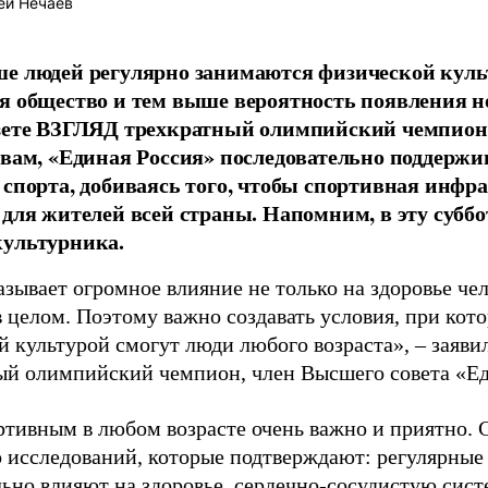
ей Нечаев
е людей регулярно занимаются физической культ
я общество и тем выше вероятность появления 
азете ВЗГЛЯД трехкратный олимпийский чемпион
овам, «Единая Россия» последовательно поддержи
 спорта, добиваясь того, чтобы спортивная инфр
 для жителей всей страны. Напомним, в эту суббо
культурника.
зывает огромное влияние не только на здоровье чел
в целом. Поэтому важно создавать условия, при кот
й культурой смогут люди любого возраста», – заяви
ый олимпийский чемпион, член Высшего совета «Е
ртивным в любом возрасте очень важно и приятно. 
 исследований, которые подтверждают: регулярные
ьно влияют на здоровье, сердечно-сосудистую сист