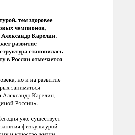
урой, тем здоровее
новых чемпионов,
 Александр Карелин.
вает развитие
аструктура становилась
ту в России отмечается
овека, но и на развитие
орых заниматься
л Александр Карелин,
диной России».
Сегодня уже существует
 занятия физкультурой
ему и качество жизни.