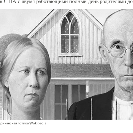
 в США с двумя работающими полный день родителями дос
ериканская готика"/Wikipedia