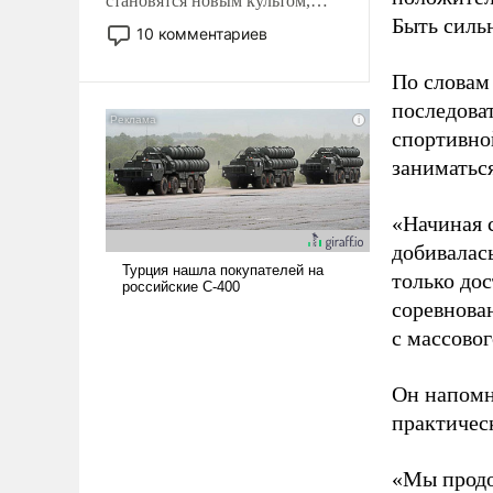
становятся новым культом,
Быть силь
постепенно вытесняя и
10 комментариев
отменяя традиционное
требование к человеку – быть
По словам
мужественным и твердым под
последоват
ударами судьбы, брать на себя
спортивно
ответственность, помогать
заниматьс
слабым, идти вперед и
адаптироваться.
«Начиная 
добивалас
только до
соревнова
с массовог
Он напомн
практическ
«Мы продо