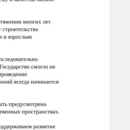
отяжении многих лет
т строительства
м и взрослым
оследовательно
Государство смогло не
проведение
ений всегда начинается
ыть предусмотрена
ственных пространствах.
оддерживаем развитие