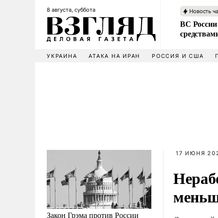
8 августа, суббота
Новость ч
ВС России 
средствам
УКРАИНА
АТАКА НА ИРАН
РОССИЯ И США
17 ИЮНЯ 202
Нераб
меньш
Закон Грэма против России