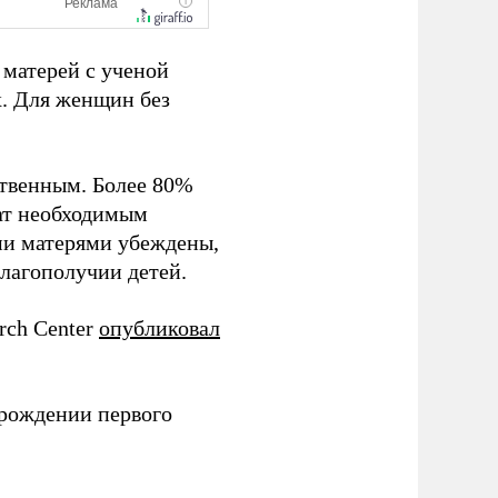
 матерей с ученой
х. Для женщин без
ственным. Более 80%
ат необходимым
ми матерями убеждены,
благополучии детей.
rch Center
опубликовал
 рождении первого