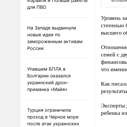
Израиля и Польши ракеты
для ПВО
Уровень з
степенью 
На Западе выдвинули
высшего о
новые идеи по
замороженным активам
Отношение
России
семей с д
финансовы
Упавшим БПЛА в
что именн
Болгарии оказался
украинский дрон-
Как писал
приманка «Майя»
результат
Эксперты
Турция ограничила
ребенка и
проход в Черное море
после атак украинских