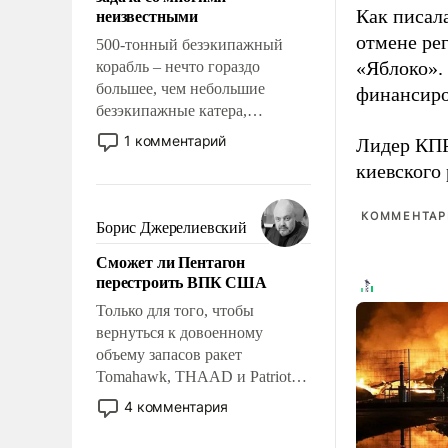
адаптироваться.
неизвестными
Как писал
отмене ре
500-тонный безэкипажный
«Яблоко».
корабль – нечто гораздо
большее, чем небольшие
финансиро
безэкипажные катера,
применение которых уже
1 комментарий
Лидер КП
стало обыденностью. Задача по
киевского
созданию такого корабля очень
сложна и амбициозна. Однако
КОММЕНТАРИ
и ее реализация радикально
Борис Джерелиевский
поднимет наши боевые
Сможет ли Пентагон
возможности.
перестроить ВПК США
Только для того, чтобы
вернуться к довоенному
объему запасов ракет
Tomahawk, THAAD и Patriot
США потребуется более трех
4 комментария
лет. Даже небольшая война с
Ираном опустошила