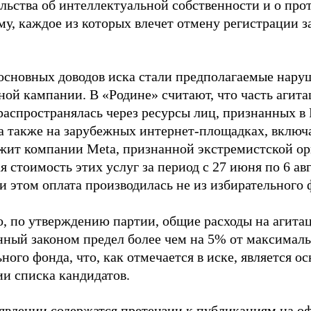
ельства об интеллектуальной собственности и о про
му, каждое из которых влечет отмену регистрации 
основных доводов иска стали предполагаемые нару
ной кампании. В «Родине» считают, что часть агит
распространялась через ресурсы лиц, признанных 
 а также на зарубежных интернет-площадках, включа
жит компании Meta, признанной экстремистской ор
 стоимость этих услуг за период с 27 июня по 6 ав
и этом оплата производилась не из избирательного 
о, по утверждению партии, общие расходы на агит
нный законом предел более чем на 5% от максималь
ного фонда, что, как отмечается в иске, является 
ии списка кандидатов.
аявлении содержатся претензии к публикациям на о