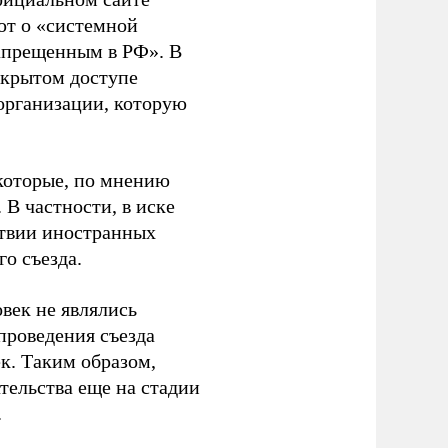
ют о «системной
апрещенным в РФ». В
ткрытом доступе
организации, которую
которые, по мнению
В частности, в иске
тствии иностранных
о съезда.
век не являлись
проведения съезда
ек. Таким образом,
тельства еще на стадии
.