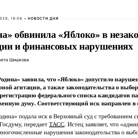
026, 16:56 •
НОВОСТИ ДНЯ
на» обвинила «Яблоко» в незак
ции и финансовых нарушениях
вета Шишкова
одина» заявила, что «Яблоко» допустило наруше
ной агитации, а также законодательства о выбор
регистрацию федерального списка кандидатов па
венную думу. Соответствующий иск направлен в с
одина» подала иск в Верховный суд с требованием с
 Госдуму, передает
ТАСС
. Истец заявляет, что «адм
многочисленные нарушения законодательства о выбор