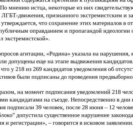
 По мнению истца, некоторые из них свидетельству
 ЛГБТ-движения, признанного экстремистским и з
 утверждается, что сохранение этих материалов в о
«публичным оправданием и пропагандой идеологии 
ал экстремистской».
просов агитации, «Родина» указала на нарушения, 
ыли допущены еще на этапе выдвижения кандидатов. 
 что у 218 из 269 кандидатов уведомления об отсу
активов были подписаны до проведения предвыборног
разом, на момент подписания уведомлений 218 чело
ми кандидатами на съезде. Непосредственно в дни 
я подписали 39 человек, после 28 июня – 12 челов
блоко" допустила существенное нарушение законода
 и регистрации», – говорится в исковом заявлении