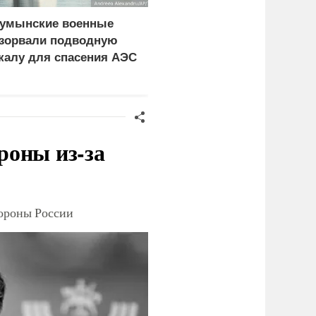
умынские военные
Почему Бельгия стала
зорвали подводную
фанатом российского
калу для спасения АЭС
СПГ
роны из-за
тороны России