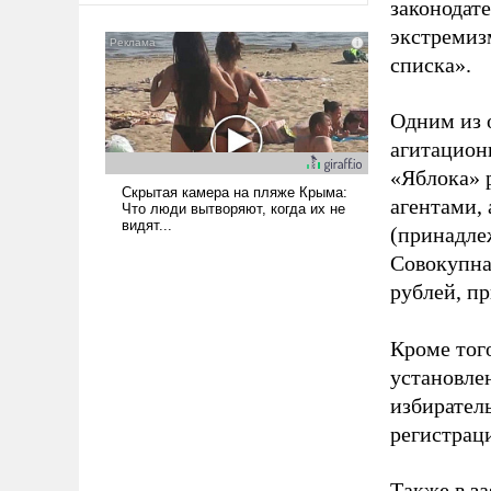
законодат
экстремиз
списка».
Одним из 
агитацион
«Яблока» 
агентами,
(принадле
Совокупная
рублей, пр
Кроме тог
установле
избиратель
регистрац
Также в з