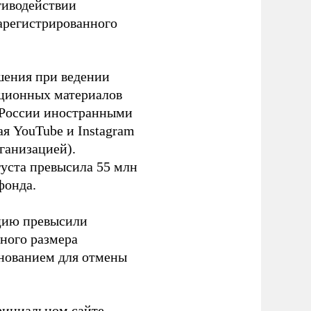
тиводействии
зарегистрированного
шения при ведении
ационных материалов
в России иностранными
я YouTube и Instagram
ганизацией).
густа превысила 55 млн
фонда.
ацию превысили
ного размера
основанием для отмены
фициальном сайте