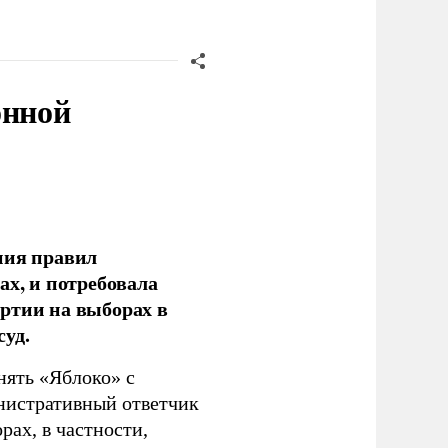
онной
ния правил
ах, и потребовала
ртии на выборах в
уд.
нять «Яблоко» с
инистративный ответчик
ах, в частности,