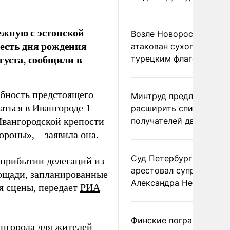
ежную с эстонской
Возле Новороссийска
есть дня рождения
атакован сухогруз под
густа, сообщили в
турецким флагом
бность предстоящего
Минтруд предложил
аться в Ивангороде 1
расширить список
Ивангородской крепости
получателей двух пенс
ороны», – заявила она.
Суд Петербурга заочно
о прибытии делегаций из
арестовал супругу
лощади, запланированные
Александра Невзорова
я сцены, передает
РИА
Финские пограничники
нгорода для жителей