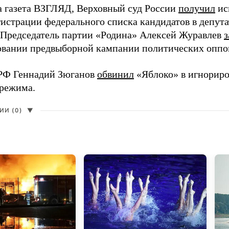
а газета ВЗГЛЯД, Верховный суд России
получил
ис
гистрации федерального списка кандидатов в депут
 Председатель партии «Родина» Алексей Журавлев
з
вании предвыборной кампании политических оппо
РФ Геннадий Зюганов
обвинил
«Яблоко» в игнорир
 режима.
И (0)
▼