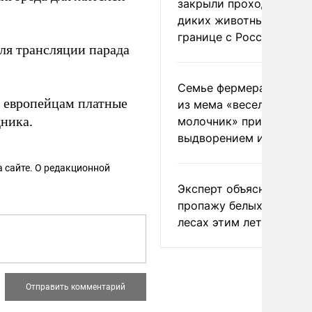
закрыли проходы для
диких животных на
границе с Россией
ля трансляции парада
Семье фермера Уолкер
европейцам платные
из мема «веселый
дника.
молочник» пригрозили
выдворением из Росси
 сайте. О редакционной
Эксперт объяснил
пропажу белых грибов 
лесах этим летом