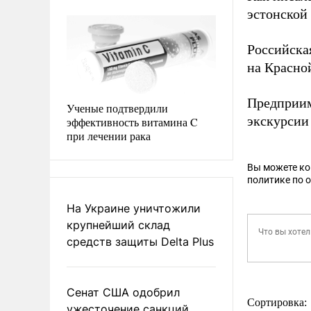
эстонской
Российска
на Красно
Предприим
Ученые подтвердили
экскурсии
эффективность витамина C
при лечении рака
Вы можете к
политике по 
На Украине уничтожили
крупнейший склад
средств защиты Delta Plus
Сенат США одобрил
Сортировка:
ужесточение санкций