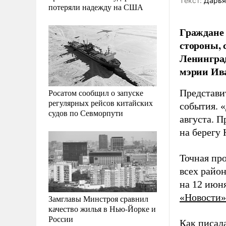
Tекст:
Дарья
потеряли надежду на США
Граждане 
стороны, 
Ленинград
мэрии Ива
Росатом сообщил о запуске
Представи
регулярных рейсов китайских
события. 
судов по Севморпути
августа. 
на берегу 
Точная про
всех райо
на 12 июн
«Новости»
Замглавы Минстроя сравнил
качество жилья в Нью-Йорке и
России
Как писал