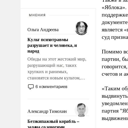
«Яблока».
поддержке
МНЕНИЯ
документе
является 
Ольга Андреева
суд призн
Культ психотравмы
разрушает и человека, и
народ
Помимо во
партии, б
Обиды на этот жестокий мир,
разрушающий нас, таких
говорится,
хрупких и ранимых,
счетов и 
становятся новым культом,
постепенно вытесняя и
6 комментариев
«Таким об
отменяя традиционное
выдвинуты
требование к человеку – быть
уведомлени
мужественным и твердым под
ударами судьбы, брать на себя
партия "Я
Александр Тимохин
ответственность, помогать
выдвижения
Безэкипажный корабль –
слабым, идти вперед и
задача со многими