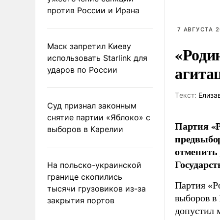
против России и Ирана
7 АВГУСТА 2
Маск запретил Киеву
«Роди
использовать Starlink для
агита
ударов по России
Tекст:
Елиза
Суд признал законным
снятие партии «Яблоко» с
Партия «Р
выборов в Карелии
предвыбор
отменить 
Государст
На польско-украинской
границе скопились
Партия «Р
тысячи грузовиков из-за
выборов в
закрытия портов
допустил 