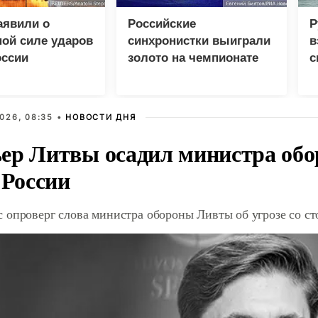
аявили о
Российские
Р
ой силе ударов
синхронистки выиграли
в
оссии
золото на чемпионате
с
Европы в Париже
026, 08:35 •
НОВОСТИ ДНЯ
ер Литвы осадил министра обо
 России
 опроверг слова министра обороны Ливты об угрозе со с