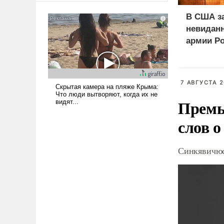
американские арсеналы.
В США з
Сложившаяся ситуация
невиданн
означает многолетний период
армии Р
уязвимости США, например,
перед Китаем.
7 АВГУСТА 2
Премь
слов о
Синкявичюс