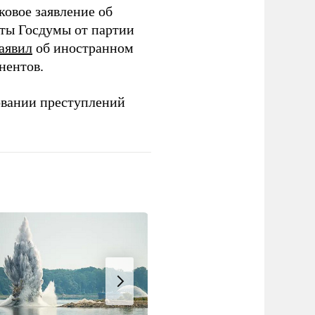
ковое заявление об
аты Госдумы от партии
аявил
об иностранном
нентов.
овании преступлений