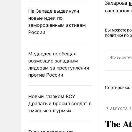
Захарова
в
вассалов»
На Западе выдвинули
новые идеи по
замороженным активам
Вы можете к
России
политике по 
Медведев пообещал
возмездие западным
лидерам за преступления
против России
Сортировка:
Новый главком ВСУ
Драпатый бросил солдат в
7 АВГУСТА 2
«мясные штурмы»
The At
Турция ограничила