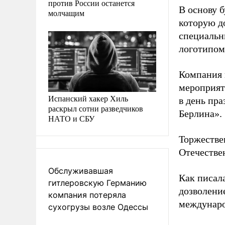
против России останется
В основу 
молчащим
которую д
специальн
логотипом
Компания 
мероприяти
Испанский хакер Хиль
в день пр
раскрыл сотни разведчиков
Берлина».
НАТО и СБУ
Торжестве
Отечестве
Обслуживавшая
Как писал
гитлеровскую Германию
дозволени
компания потеряла
междунаро
сухогрузы возле Одессы