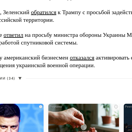
, Зеленский
обратился
к Трампу с просьбой задейств
ссийской территории.
ее
ответил
на просьбу министра обороны Украины М
работой спутниковой системы.
ду американский бизнесмен
отказался
активировать 
щения украинской военной операции.
И (34)
▼
i
i