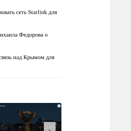
овать сеть Starlink для
ихаила Федорова о
связь над Крымом для
i