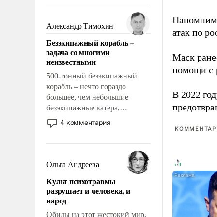
восстановления и без оного. И
чем она отличается от просто
Напомним
образованных людей. Иногда
Александр Тимохин
атак по ро
казалось, что эти вопросы
Безэкипажный корабль –
решены раз и навсегда, но –
задача со многими
нет, не решены.
Маск ран
неизвестными
помощи с 
500-тонный безэкипажный
корабль – нечто гораздо
В 2022 го
большее, чем небольшие
предотвра
безэкипажные катера,
применение которых уже
4 комментария
стало обыденностью. Задача по
КОММЕНТАРИ
созданию такого корабля очень
сложна и амбициозна. Однако
и ее реализация радикально
Ольга Андреева
поднимет наши боевые
Культ психотравмы
возможности.
разрушает и человека, и
народ
Обиды на этот жестокий мир,