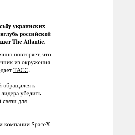
сьбу украинских
 вглубь российской
ет The Atlantic.
нно повторяет, что
чник из окружения
едает
ТАСС
.
й обращался к
 лидера убедить
 связи для
ли компании SpaceX