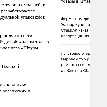
товары в Китае
ществующих моделей, в
 разрабатывается
идуальной упаковкой и
Фермер-американец
Уолкер купил билет в
Стамбул из-за угрозы
р получат гости
депортации из России
 будут объявлены только
ольная игра «Штурм
Лагутенко отправился в
мировой тур ради
ремонта сгоревшего
в Великой
особняка в США
нужно «ничье
е
российских и