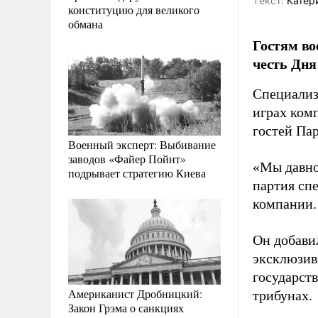
Tекст:
Катер
конституцию для великого
обмана
Гостям во
честь Дня
Специализ
играх ком
гостей Па
Военный эксперт: Выбивание
заводов «Файер Пойнт»
«Мы давно
подрывает стратегию Киева
партия сп
компании.
Он добавил
эксклюзив
государст
Американист Дробницкий:
трибунах.
Закон Грэма о санкциях