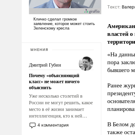
Tекст:
Валер
Американ
властей о
территори
МНЕНИЯ
«На данны
пора закл
Дмитрий Губин
бывшего м
Почему «объясняющий
класс» не может ничего
Ранее жур
объяснить
президент
Уже несколько столетий в
основател
России не могут решить, какое
планирова
место в её жизни занимает
интеллигенция, кто к ней
принадлежит, а кого из неё
В Белом д
4 комментария
исключили с правом
также оста