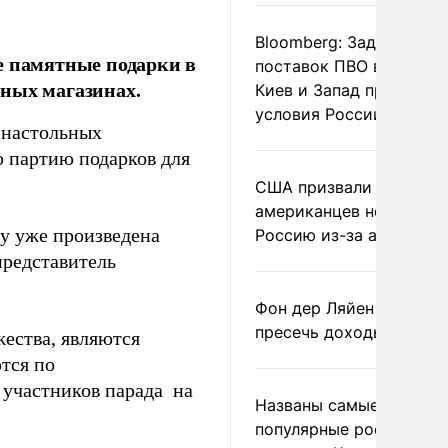
Bloomberg: Задержка
е памятные подарки в
поставок ПВО вынудит
чных магазинах.
Киев и Запад принять
условия России
 настольных
 партию подарков для
США призвали
американцев не посеща
ду уже произведена
Россию из-за атак ВСУ
представитель
Фон дер Ляйен призвал
пресечь доходы России
жества, являются
тся по
 участников парада на
Названы самые
популярные российски