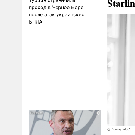
Starli
проход в Черное море
после атак украинских
БПЛА
@ Zuma/ТАСС