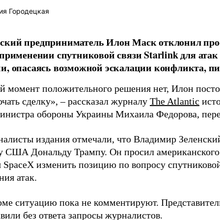
ия Городецкая
ский предприниматель Илон Маск отклонил про
 применении спутниковой связи Starlink для атак
и, опасаясь возможной эскалации конфликта, пиш
й момент положительного решения нет, Илон постоя
ючать сделку», – рассказал журналу
The Atlantic
исто
инистра обороны Украины Михаила Федорова, пер
налисты издания отмечали, что Владимир Зеленски
у США Дональду Трампу. Он просил американского
я SpaceX изменить позицию по вопросу спутниковой
ния атак.
оме ситуацию пока не комментируют. Представите
вили без ответа запросы журналистов.