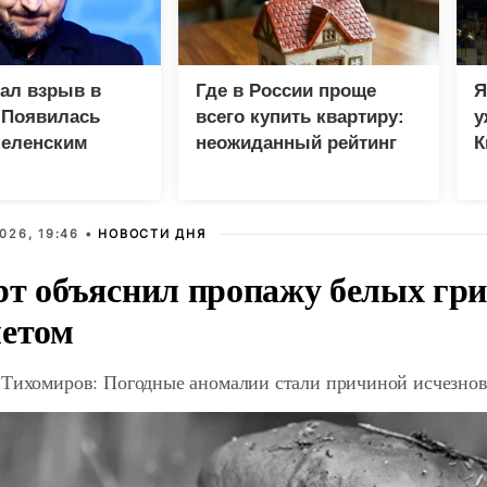
зал взрыв в
Где в России проще
Я
 Появилась
всего купить квартиру:
у
Зеленским
неожиданный рейтинг
К
в
026, 19:46 •
НОВОСТИ ДНЯ
рт объяснил пропажу белых гри
летом
 Тихомиров: Погодные аномалии стали причиной исчезнов