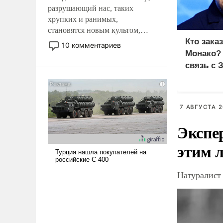
разрушающий нас, таких
хрупких и ранимых,
становятся новым культом,
постепенно вытесняя и
Кто зака
10 комментариев
отменяя традиционное
Монако?
требование к человеку – быть
связь с 
мужественным и твердым под
ударами судьбы, брать на себя
ответственность, помогать
слабым, идти вперед и
7 АВГУСТА 2
адаптироваться.
Экспе
этим 
Натуралист