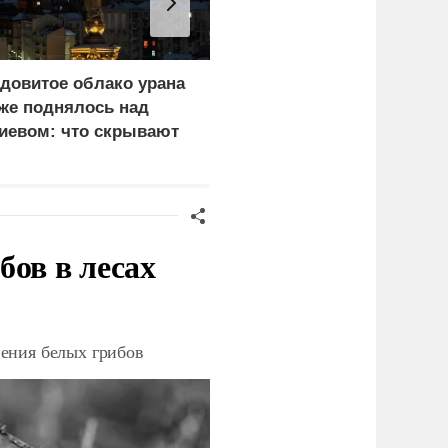
довитое облако урана
«Генерал-провал»: кака
же поднялось над
правда выяснилась про
иевом: что скрывают
Драпатого
ласти
бов в лесах
ения белых грибов